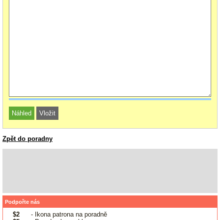
Zpět do poradny
Podpořte nás
$2
- Ikona patrona na poradně