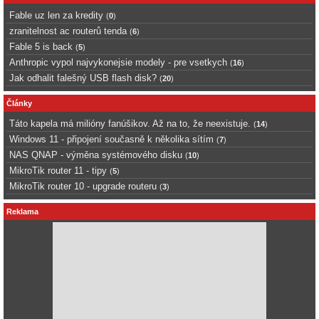
Fable uz len za kredity
(
0
)
zranitelnost ac routerů tenda
(
6
)
Fable 5 is back
(
5
)
Anthropic vypol najvykonejsie modely - pre vsetkych
(
16
)
Jak odhalit falešný USB flash disk?
(
20
)
Články
Táto kapela má milióny fanúšikov. Až na to, že neexistuje.
(
14
)
Windows 11 - připojení současně k několika sítím
(
7
)
NAS QNAP - výměna systémového disku
(
10
)
MikroTik router 11 - tipy
(
5
)
MikroTik router 10 - upgrade routeru
(
3
)
Reklama