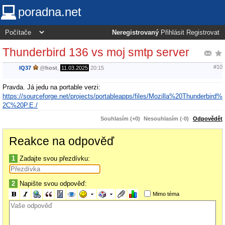
poradna.net
Neregistrovaný
Přihlásit
Registrovat
Thunderbird 136 vs moj smtp server
#10
IQ37
@
host
,
11.03.2025
20:15
Pravda. Já jedu na portable verzi:
https://sourceforge.net/projects/portableapps/files/Mozilla%20Thunderbird%
2C%20P.E./
Souhlasím (+0)
Nesouhlasím (-0)
Odpovědět
Reakce na odpověď
1
Zadajte svou přezdívku:
2
Napište svou odpověď:
Mimo téma