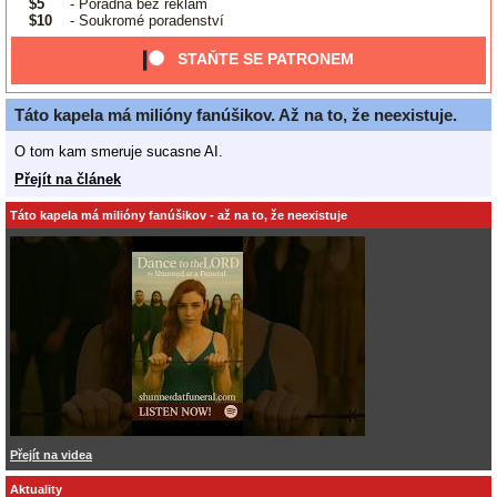
$5
- Poradna bez reklam
$10
- Soukromé poradenství
STAŇTE SE PATRONEM
Táto kapela má milióny fanúšikov. Až na to, že neexistuje.
O tom kam smeruje sucasne AI.
Přejít na článek
Táto kapela má milióny fanúšikov - až na to, že neexistuje
Přejít na videa
Aktuality