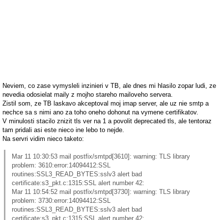
Neviem, co zase vymysleli inzinieri v TB, ale dnes mi hlasilo zopar ludi, ze
nevedia odosielat maily z mojho stareho mailoveho servera.
Zistil som, ze TB laskavo akceptoval moj imap server, ale uz nie smtp a
nechce sa s nimi ano za toho oneho dohonut na vymene certifikatov.
V minulosti stacilo znizit tls ver na 1 a povolit deprecated tls, ale tentoraz
tam pridali asi este nieco ine lebo to nejde.
Na servri vidim nieco taketo:
Mar 11 10:30:53 mail postfix/smtpd[3610]: warning: TLS library
problem: 3610:error:14094412:SSL
routines:SSL3_READ_BYTES:sslv3 alert bad
certificate:s3_pkt.c:1315:SSL alert number 42:
Mar 11 10:54:52 mail postfix/smtpd[3730]: warning: TLS library
problem: 3730:error:14094412:SSL
routines:SSL3_READ_BYTES:sslv3 alert bad
certificate:s3_pkt.c:1315:SSL alert number 42: