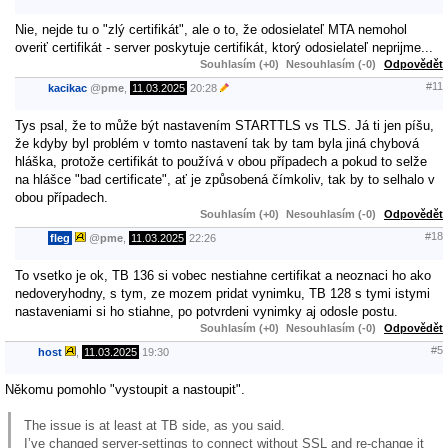
Nie, nejde tu o "zlý certifikát", ale o to, že odosielateľ MTA nemohol
overiť certifikát - server poskytuje certifikát, ktorý odosielateľ neprijme...
Souhlasím (+0)
Nesouhlasím (-0)
Odpovědět
#11
kacikac
@
pme
,
11.03.2025
20:28
Tys psal, že to může být nastavením STARTTLS vs TLS. Já ti jen píšu,
že kdyby byl problém v tomto nastavení tak by tam byla jiná chybová
hláška, protože certifikát to používá v obou případech a pokud to selže
na hlášce "bad certificate", ať je způsobená čímkoliv, tak by to selhalo v
obou případech.
Souhlasím (+0)
Nesouhlasím (-0)
Odpovědět
#18
fleg
@
pme
,
11.03.2025
22:26
To vsetko je ok, TB 136 si vobec nestiahne certifikat a neoznaci ho ako
nedoveryhodny, s tym, ze mozem pridat vynimku, TB 128 s tymi istymi
nastaveniami si ho stiahne, po potvrdeni vynimky aj odosle postu.
Souhlasím (+0)
Nesouhlasím (-0)
Odpovědět
#5
host
,
11.03.2025
19:30
Někomu pomohlo "vystoupit a nastoupit".
The issue is at least at TB side, as you said.
I’ve changed server-settings to connect without SSL and re-change it