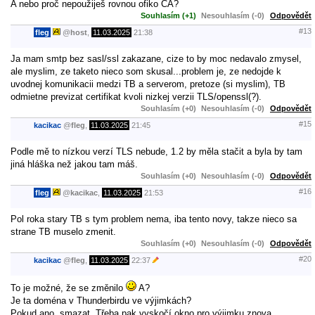
A nebo proč nepoužiješ rovnou ofiko CA?
Souhlasím (+1)
Nesouhlasím (-0)
Odpovědět
#13
fleg
@
host
,
11.03.2025
21:38
Ja mam smtp bez sasl/ssl zakazane, cize to by moc nedavalo zmysel,
ale myslim, ze taketo nieco som skusal...problem je, ze nedojde k
uvodnej komunikacii medzi TB a serverom, pretoze (si myslim), TB
odmietne previzat certifikat kvoli nizkej verzii TLS/openssl(?).
Souhlasím (+0)
Nesouhlasím (-0)
Odpovědět
#15
kacikac
@
fleg
,
11.03.2025
21:45
Podle mě to nízkou verzí TLS nebude, 1.2 by měla stačit a byla by tam
jiná hláška než jakou tam máš.
Souhlasím (+0)
Nesouhlasím (-0)
Odpovědět
#16
fleg
@
kacikac
,
11.03.2025
21:53
Pol roka stary TB s tym problem nema, iba tento novy, takze nieco sa
strane TB muselo zmenit.
Souhlasím (+0)
Nesouhlasím (-0)
Odpovědět
#20
kacikac
@
fleg
,
11.03.2025
22:37
To je možné, že se změnilo
A?
Je ta doména v Thunderbirdu ve výjimkách?
Pokud ano, smazat. Třeba pak vyskočí okno pro výjimku znova.