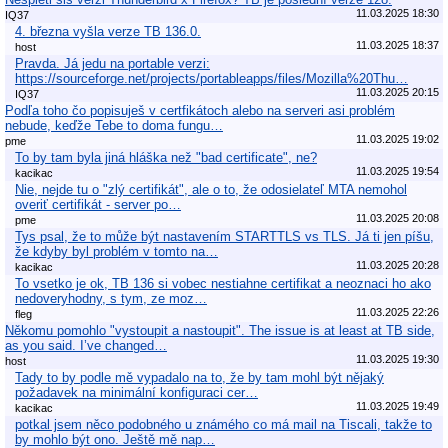
11.03.2025 18:30
IQ37
4. března vyšla verze TB 136.0.
11.03.2025 18:37
host
Pravda. Já jedu na portable verzi:
https://sourceforge.net/projects/portableapps/files/Mozilla%20Thu…
11.03.2025 20:15
IQ37
Podľa toho čo popisuješ v certfikátoch alebo na serveri asi problém
nebude, keďže Tebe to doma fungu…
11.03.2025 19:02
pme
To by tam byla jiná hláška než "bad certificate", ne?
11.03.2025 19:54
kacikac
Nie, nejde tu o "zlý certifikát", ale o to, že odosielateľ MTA nemohol
overiť certifikát - server po…
11.03.2025 20:08
pme
Tys psal, že to může být nastavením STARTTLS vs TLS. Já ti jen píšu,
že kdyby byl problém v tomto na…
11.03.2025 20:28
kacikac
To vsetko je ok, TB 136 si vobec nestiahne certifikat a neoznaci ho ako
nedoveryhodny, s tym, ze moz…
11.03.2025 22:26
fleg
Někomu pomohlo "vystoupit a nastoupit". The issue is at least at TB side,
as you said. I’ve changed…
11.03.2025 19:30
host
Tady to by podle mě vypadalo na to, že by tam mohl být nějaký
požadavek na minimální konfiguraci cer…
11.03.2025 19:49
kacikac
potkal jsem něco podobného u známého co má mail na Tiscali, takže to
by mohlo být ono. Ještě mě nap…