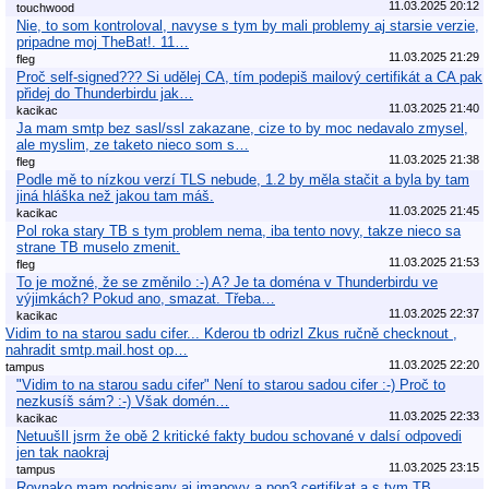
11.03.2025 20:12
touchwood
Nie, to som kontroloval, navyse s tym by mali problemy aj starsie verzie,
pripadne moj TheBat!. 11…
11.03.2025 21:29
fleg
Proč self-signed??? Si udělej CA, tím podepiš mailový certifikát a CA pak
přidej do Thunderbirdu jak…
11.03.2025 21:40
kacikac
Ja mam smtp bez sasl/ssl zakazane, cize to by moc nedavalo zmysel,
ale myslim, ze taketo nieco som s…
11.03.2025 21:38
fleg
Podle mě to nízkou verzí TLS nebude, 1.2 by měla stačit a byla by tam
jiná hláška než jakou tam máš.
11.03.2025 21:45
kacikac
Pol roka stary TB s tym problem nema, iba tento novy, takze nieco sa
strane TB muselo zmenit.
11.03.2025 21:53
fleg
To je možné, že se změnilo :-) A? Je ta doména v Thunderbirdu ve
výjimkách? Pokud ano, smazat. Třeba…
11.03.2025 22:37
kacikac
Vidim to na starou sadu cifer... Kderou tb odrizl Zkus ručně checknout ,
nahradit smtp.mail.host op…
11.03.2025 22:20
tampus
"Vidim to na starou sadu cifer" Není to starou sadou cifer :-) Proč to
nezkusíš sám? :-) Však domén…
11.03.2025 22:33
kacikac
NetuušIl jsrm že obě 2 kritické fakty budou schované v dalsí odpovedi
jen tak naokraj
11.03.2025 23:15
tampus
Rovnako mam podpisany aj imapovy a pop3 certifikat a s tym TB