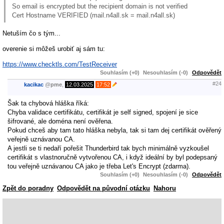
So email is encrypted but the recipient domain is not verified
Cert Hostname VERIFIED (mail.n4all.sk = mail.n4all.sk)
Netuším čo s tým...
overenie si môžeš urobiť aj sám tu:
https://www.checktls.com/TestReceiver
Souhlasím (+0)
Nesouhlasím (-0)
Odpovědět
#24
kacikac
@
pme
,
12.03.2025
17:52
Šak ta chybová hláška říká:
Chyba validace certifikátu, certifikát je self signed, spojení je sice
šifrované, ale doména není ověřena.
Pokud chceš aby tam tato hláška nebyla, tak si tam dej certifikát ověřený
veřejně uznávanou CA.
A jestli se ti nedaří pořešit Thunderbird tak bych minimálně vyzkoušel
certifikát s vlastnoručně vytvořenou CA, i když ideální by byl podepsaný
tou veřejně uznávanou CA jako je třeba Let's Encrypt (zdarma).
Souhlasím (+0)
Nesouhlasím (-0)
Odpovědět
Zpět do poradny
Odpovědět na původní otázku
Nahoru