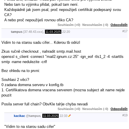
Nebo tam tu výjimku přidat, pokud tam není.
Každopádně jak jsem psal, proč nepoužiješ certifikát podepsaný svou
CA?
A nebo proč nepoužiješ rovnou ofiko CA?
Souhlasím (+0)
Nesouhlasím (-0)
Odpovědět
#17
tampus
[37.48.43.xxx],
11.03.2025
22:20
Vidim to na starou sadu cifer... Kderou tb odrizl
Zkus ručně checknout , nahradit smtp.mail.host
openssl s_client -connect "mail2.ignum.cz:25" -ign_eof -tls1_2 -4 -starttls
smtp -name nedulezite -crlf
Bez ohledu na to prvni:
Souhlasi 2 věci?
0 zadana domena serveru v konfig.tb
1. Certifikatova domena vracena serverem (mozna subject alt name nejde
pouzit
Posila server full chain? ObvKle tah)e chyba nevadi
Souhlasím (+0)
Nesouhlasím (-0)
Odpovědět
#19
kacikac
@
tampus
,
11.03.2025
22:33
"Vidim to na starou sadu cifer"