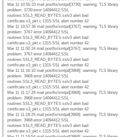
Mar 11 10:55:23 mail postfix/smtpd[3730]: warning: TLS library
problem: 3730:error:14094412:SSL
routines:SSL3_READ_BYTES:sslv3 alert bad
certificate:s3_pkt.c:1315:SSL alert number 42:
Mar 11 10:57:36 mail postfix/smtpd[3767]: warning: TLS library
problem: 3767:error:14094412:SSL
routines:SSL3_READ_BYTES:sslv3 alert bad
certificate:s3_pkt.c:1315:SSL alert number 42:
Mar 11 11:00:24 mail postfix/smtpd[3767]: warning: TLS library
problem: 3767:error:14094412:SSL
routines:SSL3_READ_BYTES:sslv3 alert bad
certificate:s3_pkt.c:1315:SSL alert number 42:
Mar 11 11:16:10 mail postfix/smtpd[3968]: warning: TLS library
problem: 3968:error:14094412:SSL
routines:SSL3_READ_BYTES:sslv3 alert bad
certificate:s3_pkt.c:1315:SSL alert number 42:
Mar 11 11:17:28 mail postfix/smtpd[3968]: warning: TLS library
problem: 3968:error:14094412:SSL
routines:SSL3_READ_BYTES:sslv3 alert bad
certificate:s3_pkt.c:1315:SSL alert number 42:
Mar 11 11:18:25 mail postfix/smtpd[3968]: warning: TLS library
problem: 3968:error:14094412:SSL
routines:SSL3_READ_BYTES:sslv3 alert bad
certificate:s3_pkt.c:1315:SSL alert number 42:
Mar 11 11:19:54 mail postfix/smtpd[3968]: warning: TLS library