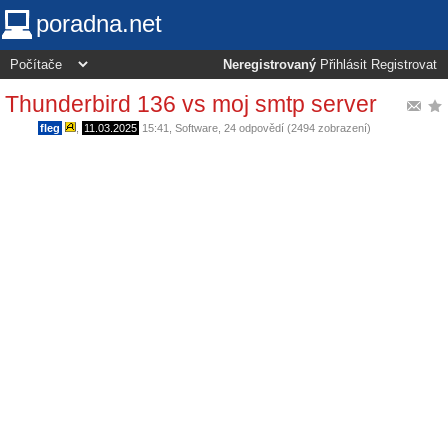
poradna.net
Neregistrovaný
Přihlásit
Registrovat
Thunderbird 136 vs moj smtp server
fleg
,
11.03.2025
15:41
,
Software
, 24 odpovědí (2494 zobrazení)