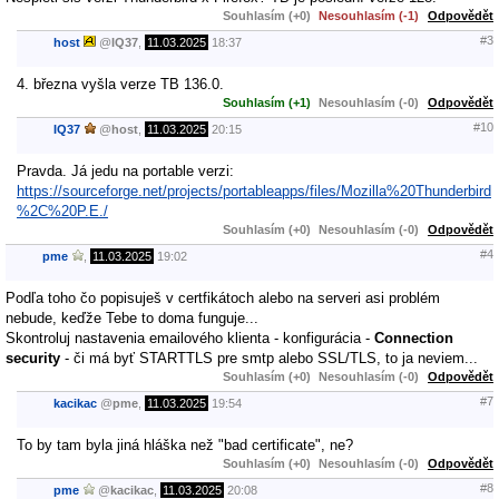
Souhlasím (+0)
Nesouhlasím (-1)
Odpovědět
#3
host
@
IQ37
,
11.03.2025
18:37
4. března vyšla verze TB 136.0.
Souhlasím (+1)
Nesouhlasím (-0)
Odpovědět
#10
IQ37
@
host
,
11.03.2025
20:15
Pravda. Já jedu na portable verzi:
https://sourceforge.net/projects/portableapps/files/Mozilla%20Thunderbird
%2C%20P.E./
Souhlasím (+0)
Nesouhlasím (-0)
Odpovědět
#4
pme
,
11.03.2025
19:02
Podľa toho čo popisuješ v certfikátoch alebo na serveri asi problém
nebude, keďže Tebe to doma funguje...
Skontroluj nastavenia emailového klienta - konfigurácia -
Connection
security
- či má byť STARTTLS pre smtp alebo SSL/TLS, to ja neviem...
Souhlasím (+0)
Nesouhlasím (-0)
Odpovědět
#7
kacikac
@
pme
,
11.03.2025
19:54
To by tam byla jiná hláška než "bad certificate", ne?
Souhlasím (+0)
Nesouhlasím (-0)
Odpovědět
#8
pme
@
kacikac
,
11.03.2025
20:08