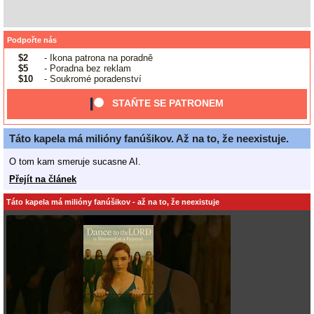
Podpořte nás
$2
- Ikona patrona na poradně
$5
- Poradna bez reklam
$10
- Soukromé poradenství
STAŇTE SE PATRONEM
Táto kapela má milióny fanúšikov. Až na to, že neexistuje.
O tom kam smeruje sucasne AI.
Přejít na článek
Táto kapela má milióny fanúšikov - až na to, že neexistuje