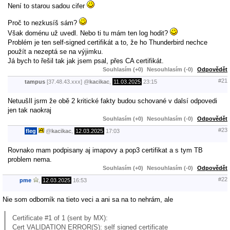
Není to starou sadou cifer
Proč to nezkusíš sám?
Však doménu už uvedl. Nebo ti tu mám ten log hodit?
Problém je ten self-signed certifikát a to, že ho Thunderbird nechce
použít a nezeptá se na výjimku.
Já bych to řešil tak jak jsem psal, přes CA certifikát.
Souhlasím (+0)
Nesouhlasím (-0)
Odpovědět
#21
tampus
[37.48.43.xxx]
@
kacikac
,
11.03.2025
23:15
NetuušIl jsrm že obě 2 kritické fakty budou schované v dalsí odpovedi
jen tak naokraj
Souhlasím (+0)
Nesouhlasím (-0)
Odpovědět
#23
fleg
@
kacikac
,
12.03.2025
17:03
Rovnako mam podpisany aj imapovy a pop3 certifikat a s tym TB
problem nema.
Souhlasím (+0)
Nesouhlasím (-0)
Odpovědět
#22
pme
,
12.03.2025
16:53
Nie som odborník na tieto veci a ani sa na to nehrám, ale
Certificate #1 of 1 (sent by MX):
Cert VALIDATION ERROR(S): self signed certificate