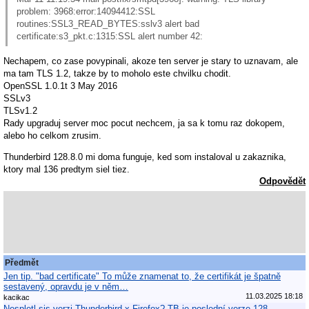
problem: 3968:error:14094412:SSL
routines:SSL3_READ_BYTES:sslv3 alert bad
certificate:s3_pkt.c:1315:SSL alert number 42:
Nechapem, co zase povypinali, akoze ten server je stary to uznavam, ale
ma tam TLS 1.2, takze by to moholo este chvilku chodit.
OpenSSL 1.0.1t 3 May 2016
SSLv3
TLSv1.2
Rady upgraduj server moc pocut nechcem, ja sa k tomu raz dokopem,
alebo ho celkom zrusim.
Thunderbird 128.8.0 mi doma funguje, ked som instaloval u zakaznika,
ktory mal 136 predtym siel tiez.
Odpovědět
Předmět
Jen tip. "bad certificate" To může znamenat to, že certifikát je špatně
sestavený, opravdu je v něm…
11.03.2025 18:18
kacikac
Nespletl sis verzi Thunderbird x Firefox? TB je poslední verze 128.