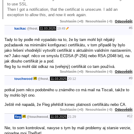
to use SSL.
Then I got a notification, that the certificat is unsecure. I add an
exception to allow this, and now it work again.
Souhlasím (+0)
Nesouhlasím (-0)
Odpovědět
#6
kacikac
@
host
,
11.03.2025
19:49
Tady to by podle mě vypadalo na to, že by tam mohl být nějaký
požadavek na minimální konfiguraci certifikátu, v tom případě by bylo
jako řešení vhodnější vytvořit certifikát s aktuálním validním nastavením,
ne? Jako např. něco ve smyslu ECDSA (P-256) nebo RSA (2048 bit), na
jak dlouho certifikát je a pod.
fleg by tu mohl dát odkaz na (veřejný) certifikát co tam používá.
Souhlasím (+0)
Nesouhlasím (-0)
Odpovědět
#9
touchwood
@
host
,
11.03.2025
20:12
potkal jsem něco podobného u známého co má mail na Tiscali, takže to
by mohlo být ono.
Ještě mě napadá, že Fleg přehlídl konec platnosti certifikátu nebo CA.
Souhlasím (+0)
Nesouhlasím (-0)
Odpovědět
#12
fleg
@
touchwood
,
11.03.2025
21:29
Nie, to som kontroloval, navyse s tym by mali problemy aj starsie verzie,
pripadne moj TheBat!.