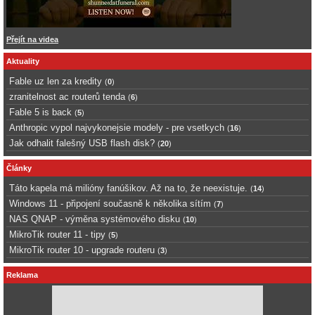
Přejít na videa
Aktuality
Fable uz len za kredity
(
0
)
zranitelnost ac routerů tenda
(
6
)
Fable 5 is back
(
5
)
Anthropic vypol najvykonejsie modely - pre vsetkych
(
16
)
Jak odhalit falešný USB flash disk?
(
20
)
Články
Táto kapela má milióny fanúšikov. Až na to, že neexistuje.
(
14
)
Windows 11 - připojení současně k několika sítím
(
7
)
NAS QNAP - výměna systémového disku
(
10
)
MikroTik router 11 - tipy
(
5
)
MikroTik router 10 - upgrade routeru
(
3
)
Reklama