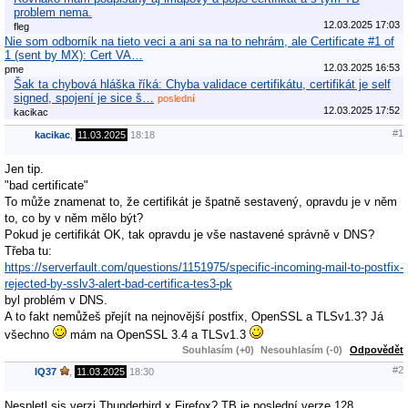
problem nema.
12.03.2025 17:03
fleg
Nie som odborník na tieto veci a ani sa na to nehrám, ale Certificate #1 of
1 (sent by MX): Cert VA…
12.03.2025 16:53
pme
Šak ta chybová hláška říká: Chyba validace certifikátu, certifikát je self
signed, spojení je sice š…
poslední
12.03.2025 17:52
kacikac
#1
kacikac
,
11.03.2025
18:18
Jen tip.
"bad certificate"
To může znamenat to, že certifikát je špatně sestavený, opravdu je v něm
to, co by v něm mělo být?
Pokud je certifikát OK, tak opravdu je vše nastavené správně v DNS?
Třeba tu:
https://serverfault.com/questions/1151975/specific-incoming-mail-to-postfix-
rejected-by-sslv3-alert-bad-certifica-tes3-pk
byl problém v DNS.
A to fakt nemůžeš přejít na nejnovější postfix, OpenSSL a TLSv1.3? Já
všechno
mám na OpenSSL 3.4 a TLSv1.3
Souhlasím (+0)
Nesouhlasím (-0)
Odpovědět
#2
IQ37
,
11.03.2025
18:30
Nespletl sis verzi Thunderbird x Firefox? TB je poslední verze 128.