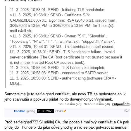
11. 3. 2025, 10:58:01: SEND - Initiating TLS handshake
>11. 3. 2025, 10:58:01: SEND - Certificate S/N:
CAD6610D1D63073C, algorithm: RSA (2048 bits), issued from
3/28/2023 5:13:56 PM to 3/26/2028 5:13:56 PM, for 1 host(s):
mail.n4all.sk.
>11. 3. 2025, 10:58:01: SEND - Owner: "SK", "Slovakia",
"Topolcany", "N4all", "IT", "mail.n4all.sk", "support@n4all.sk".
>11. 3. 2025, 10:58:01: SEND - This certificate is self-issued.
!11. 3. 2025, 10:58:01: SEND - TLS handshake failure. Invalid
server certificate (The CA Root certificate is not trusted because it
is not in the Trusted Root CA address book).
11. 3. 2025, 10:58:03: SEND - TLS handshake complete
11. 3. 2025, 10:58:03: SEND - connected to SMTP server
11. 3. 2025, 10:58:03: SEND - authenticating (software CRAM-
MD5)...
Samozrejme je to self-signed certifikat, ale novy TB sa nedostane ani k
jeho stiahnutiu a ppokusu pridat ho do doveryhodnych/vynimiek.
Souhlasím (+0)
Nesouhlasím (-0)
Odpovědět
#14
kacikac
@
fleg
,
11.03.2025
21:40
Proč self-signed??? Si udělej CA, tím podepiš mailový certifikát a CA pak
přidej do Thunderbirdu jako důvěryhodný a nic se pak potvrzovat nemusí.