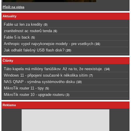
Přejít na videa
Aktuality
Fable uz len za kredity
(
0
)
zranitelnost ac routerů tenda
(
6
)
Fable 5 is back
(
5
)
Anthropic vypol najvykonejsie modely - pre vsetkych
(
16
)
Jak odhalit falešný USB flash disk?
(
20
)
Články
Táto kapela má milióny fanúšikov. Až na to, že neexistuje.
(
14
)
Windows 11 - připojení současně k několika sítím
(
7
)
NAS QNAP - výměna systémového disku
(
10
)
MikroTik router 11 - tipy
(
5
)
MikroTik router 10 - upgrade routeru
(
3
)
Reklama