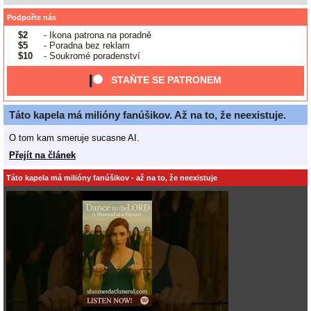
Podpořte nás
$2
- Ikona patrona na poradně
$5
- Poradna bez reklam
$10
- Soukromé poradenství
STAŇTE SE PATRONEM
Táto kapela má milióny fanúšikov. Až na to, že neexistuje.
O tom kam smeruje sucasne AI.
Přejít na článek
Táto kapela má milióny fanúšikov - až na to, že neexistuje