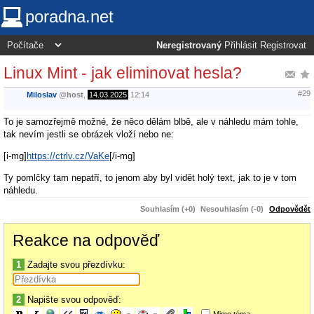
poradna.net
Neregistrovaný
Přihlásit
Registrovat
Linux Mint - jak eliminovat hesla?
#29
Miloslav
@
host
,
14.03.2025
12:14
To je samozřejmě možné, že něco dělám blbě, ale v náhledu mám tohle,
tak nevím jestli se obrázek vloží nebo ne:
[i-mg]
https://ctrlv.cz/VaKe
[/i-mg]
Ty pomlčky tam nepatří, to jenom aby byl vidět holý text, jak to je v tom
náhledu.
Souhlasím (+0)
Nesouhlasím (-0)
Odpovědět
Reakce na odpověď
1
Zadajte svou přezdívku:
2
Napište svou odpověď:
Mimo téma