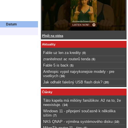
Datum
Přejít na videa
Aktuality
Fable uz len za kredity
(
0
)
zranitelnost ac routerů tenda
(
6
)
Fable 5 is back
(
5
)
Anthropic vypol najvykonejsie modely - pre
vsetkych
(
16
)
Jak odhalit falešný USB flash disk?
(
20
)
Články
Táto kapela má milióny fanúšikov. Až na to, že
neexistuje.
(
14
)
Windows 11 - připojení současně k několika
sítím
(
7
)
NAS QNAP - výměna systémového disku
(
10
)
MikroTik router 11 - tipy
(
5
)