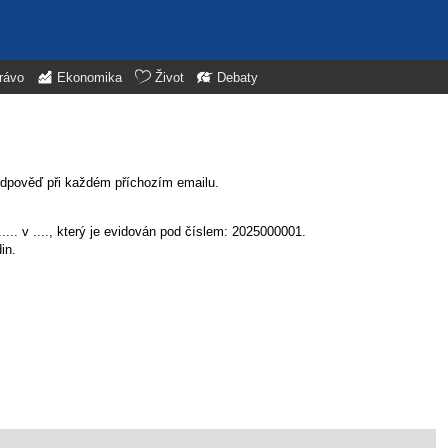
rávo
Ekonomika
Život
Debaty
 odpověď při každém příchozím emailu.
.... v ...., který je evidován pod číslem: 2025000001.
in.