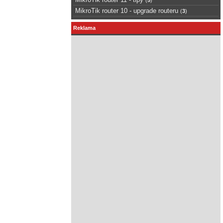
MikroTik router 10 - upgrade routeru
(
3
)
Reklama