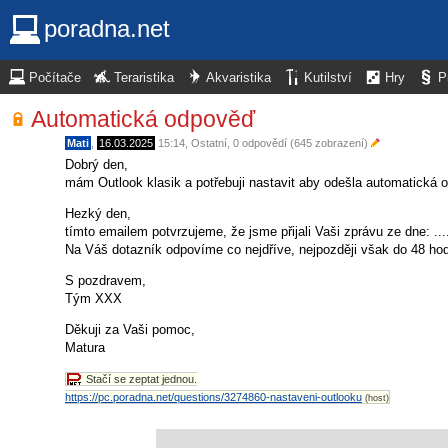
poradna.net
Počítače
Teraristika
Akvaristika
Kutilství
Hry
P
Automatická odpověď
Mati
,
16.03.2025
15:14
,
Ostatní
, 0 odpovědí (645 zobrazení)
Dobrý den,
mám Outlook klasik a potřebuji nastavit aby odešla automatická
Hezký den,
tímto emailem potvrzujeme, že jsme přijali Vaši zprávu ze dne: ....
Na Váš dotazník odpovíme co nejdříve, nejpozději však do 48 hod
S pozdravem,
Tým XXX
Děkuji za Vaši pomoc,
Matura
Stačí se zeptat jednou.
https://pc.poradna.net/questions/3274860-nastaveni-outlooku
(host)