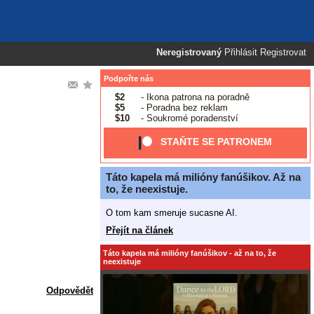
Neregistrovaný
Přihlásit
Registrovat
Podpořte nás
$2
- Ikona patrona na poradně
$5
- Poradna bez reklam
$10
- Soukromé poradenství
STAŇTE SE PATRONEM
Táto kapela má milióny fanúšikov. Až na
to, že neexistuje.
O tom kam smeruje sucasne AI.
Přejít na článek
Táto kapela má milióny fanúšikov - až na to, že
neexistuje
Odpovědět