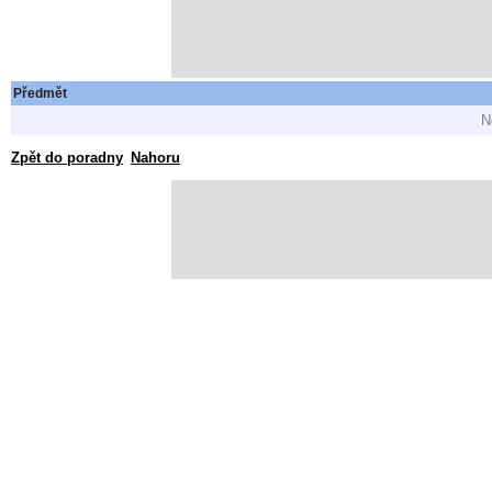
Předmět
N
Zpět do poradny
Nahoru