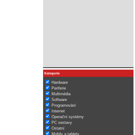
Kategorie
Hardware
Periferie
Multimédia
Software
Programování
Internet
Operační systémy
PC sestavy
Ostatní
Mobily a tablety