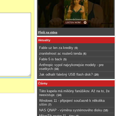
Přejít na videa
Aktuality
Fable uz len za kredity
(
0
)
zranitelnost ac routerů tenda
(
6
)
Fable 5 is back
(
5
)
Anthropic vypol najvykonejsie modely - pre
vsetkych
(
16
)
Jak odhalit falešný USB flash disk?
(
20
)
Články
Táto kapela má milióny fanúšikov. Až na to, že
neexistuje.
(
14
)
Windows 11 - připojení současně k několika
sítím
(
7
)
NAS QNAP - výměna systémového disku
(
10
)
MikroTik router 11 - tipy
(
5
)