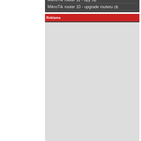
MikroTik router 10 - upgrade routeru
(
3
)
Reklama