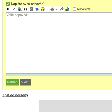
2
Napište svou odpověď:
Mimo téma
Zpět do poradny