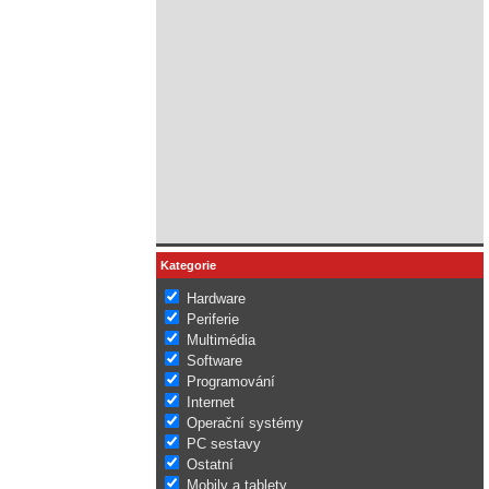
Kategorie
Hardware
Periferie
Multimédia
Software
Programování
Internet
Operační systémy
PC sestavy
Ostatní
Mobily a tablety