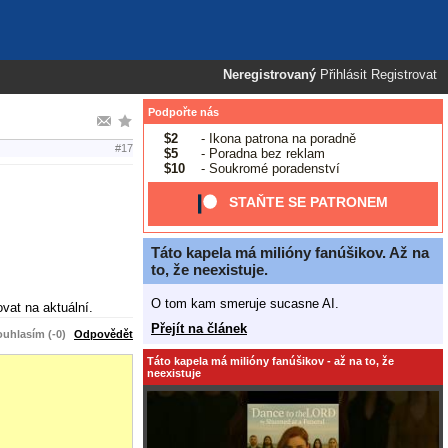
Neregistrovaný
Přihlásit
Registrovat
Podpořte nás
$2
- Ikona patrona na poradně
#17
$5
- Poradna bez reklam
$10
- Soukromé poradenství
STAŇTE SE PATRONEM
Táto kapela má milióny fanúšikov. Až na
to, že neexistuje.
O tom kam smeruje sucasne AI.
vat na aktuální.
Přejít na článek
uhlasím (-0)
Odpovědět
Táto kapela má milióny fanúšikov - až na to, že
neexistuje