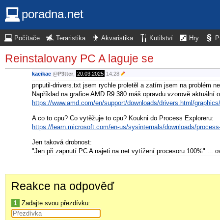
poradna.net
Počítače
Teraristika
Akvaristika
Kutilství
Hry
P
Reinstalovany PC A laguje se
kacikac
@
P3tter
,
20.03.2025
14:28
pnputil-drivers.txt jsem rychle proletěl a zatím jsem na problém ne
Například na grafice AMD R9 380 máš opravdu vzorově aktuální o
https://www.amd.com/en/support/downloads/drivers.html/graphics/
A co to cpu? Co vytěžuje to cpu? Koukni do Process Exploreru:
https://learn.microsoft.com/en-us/sysinternals/downloads/process
Jen taková drobnost:
"Jen při zapnutí PC A najeti na net vytížení procesoru 100%" ... 
Reakce na odpověď
1
Zadajte svou přezdívku: