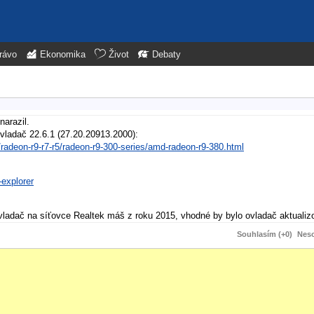
rávo
Ekonomika
Život
Debaty
narazil.
vladač 22.6.1 (27.20.20913.2000):
radeon-r9-r7-r5/radeon-r9-300-series/amd-radeon-r9-380.html
-explorer
ovladač na síťovce Realtek máš z roku 2015, vhodné by bylo ovladač aktualizo
Souhlasím (+0)
Neso