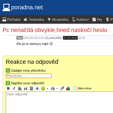
poradna.net
Počítače
Teraristika
Akvaristika
Kutilství
Hry
P
Pc nenačítá obvykle,hned naskočí heslo
Yvet
[104.28.114.xxx]
@
Lukas1982
,
23.03.2025
20:31
Ale já to nemuzu najít ☹️
Reakce na odpověď
1
Zadajte svou přezdívku:
2
Napište svou odpověď:
Mimo téma