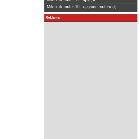
MikroTik router 10 - upgrade routeru
(
3
)
Reklama