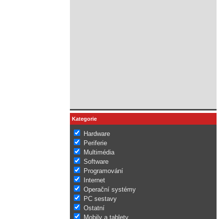
Kategorie
Hardware
Periferie
Multimédia
Software
Programování
Internet
Operační systémy
PC sestavy
Ostatní
Mobily a tablety