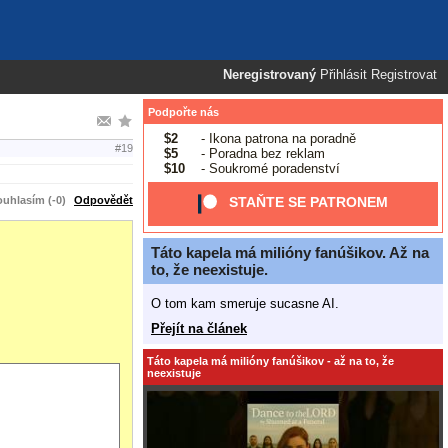
Neregistrovaný
Přihlásit
Registrovat
Podpořte nás
$2
- Ikona patrona na poradně
#19
$5
- Poradna bez reklam
$10
- Soukromé poradenství
uhlasím (-0)
Odpovědět
STAŇTE SE PATRONEM
Táto kapela má milióny fanúšikov. Až na
to, že neexistuje.
O tom kam smeruje sucasne AI.
Přejít na článek
Táto kapela má milióny fanúšikov - až na to, že
neexistuje