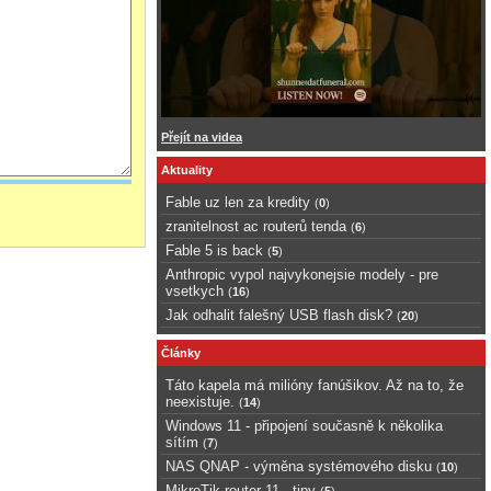
Přejít na videa
Aktuality
Fable uz len za kredity
(
0
)
zranitelnost ac routerů tenda
(
6
)
Fable 5 is back
(
5
)
Anthropic vypol najvykonejsie modely - pre
vsetkych
(
16
)
Jak odhalit falešný USB flash disk?
(
20
)
Články
Táto kapela má milióny fanúšikov. Až na to, že
neexistuje.
(
14
)
Windows 11 - připojení současně k několika
sítím
(
7
)
NAS QNAP - výměna systémového disku
(
10
)
MikroTik router 11 - tipy
(
5
)