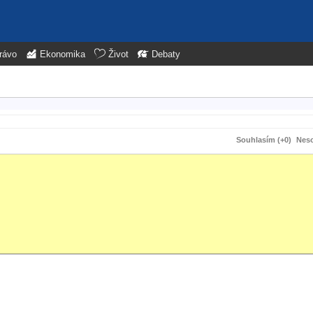
rávo
Ekonomika
Život
Debaty
Souhlasím (+0)
Neso