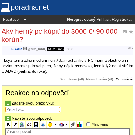
poradna.net
Neregistrovaný
Přihlásit
Registrovat
Aký herný pc kúpiť do 3000 €/ 90 000
korún?
#19
L-Core
@
MM_tank
,
13.04.2025
18:38
I když tam žádné médium není? Já mechaniku v PC mám a vlastně o ni
nevím, nezaregistroval jsem, že by nějak reagovala, leda když do ní strčím
CD/DVD (párkrát do roka).
Souhlasím (+0)
Nesouhlasím (-0)
Odpovědět
Reakce na odpověď
1
Zadajte svou přezdívku:
2
Napište svou odpověď:
Mimo téma