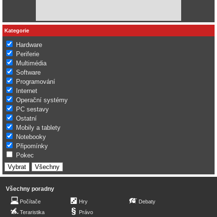
Kategorie
Hardware
Periferie
Multimédia
Software
Programování
Internet
Operační systémy
PC sestavy
Ostatní
Mobily a tablety
Notebooky
Připomínky
Pokec
Všechny poradny
Počítače
Hry
Debaty
Teraristika
Právo