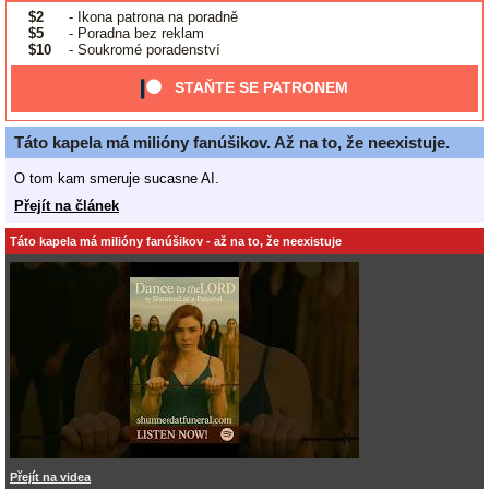
$2
- Ikona patrona na poradně
$5
- Poradna bez reklam
$10
- Soukromé poradenství
STAŇTE SE PATRONEM
Táto kapela má milióny fanúšikov. Až na to, že neexistuje.
O tom kam smeruje sucasne AI.
Přejít na článek
Táto kapela má milióny fanúšikov - až na to, že neexistuje
Přejít na videa