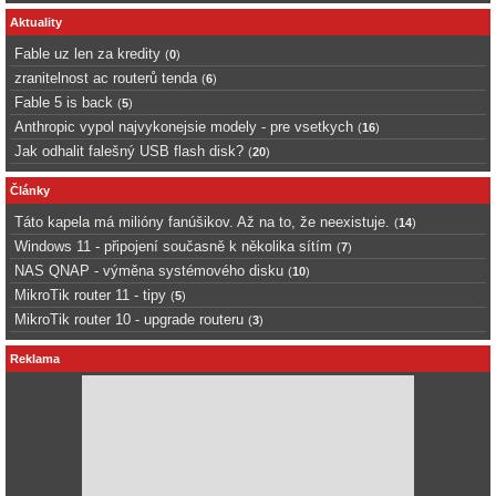
Aktuality
Fable uz len za kredity
(
0
)
zranitelnost ac routerů tenda
(
6
)
Fable 5 is back
(
5
)
Anthropic vypol najvykonejsie modely - pre vsetkych
(
16
)
Jak odhalit falešný USB flash disk?
(
20
)
Články
Táto kapela má milióny fanúšikov. Až na to, že neexistuje.
(
14
)
Windows 11 - připojení současně k několika sítím
(
7
)
NAS QNAP - výměna systémového disku
(
10
)
MikroTik router 11 - tipy
(
5
)
MikroTik router 10 - upgrade routeru
(
3
)
Reklama