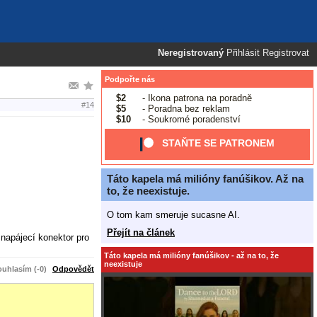
Neregistrovaný
Přihlásit
Registrovat
Podpořte nás
$2
- Ikona patrona na poradně
#14
$5
- Poradna bez reklam
$10
- Soukromé poradenství
STAŇTE SE PATRONEM
Táto kapela má milióny fanúšikov. Až na
to, že neexistuje.
O tom kam smeruje sucasne AI.
Přejít na článek
 napájecí konektor pro
Táto kapela má milióny fanúšikov - až na to, že
neexistuje
uhlasím (-0)
Odpovědět