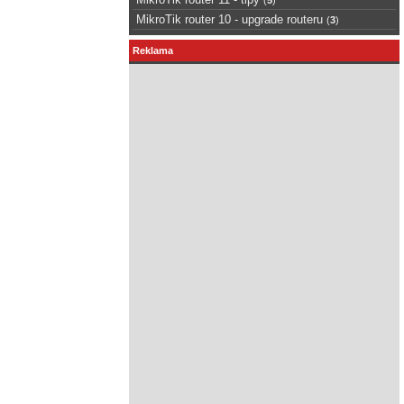
MikroTik router 10 - upgrade routeru
(
3
)
Reklama