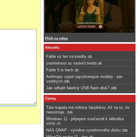
Přejít na videa
Aktuality
Fable uz len za kredity
(
0
)
zranitelnost ac routerů tenda
(
6
)
Fable 5 is back
(
5
)
Anthropic vypol najvykonejsie modely - pre
vsetkych
(
16
)
Jak odhalit falešný USB flash disk?
(
20
)
Články
Táto kapela má milióny fanúšikov. Až na to, že
neexistuje.
(
14
)
Windows 11 - připojení současně k několika
sítím
(
7
)
NAS QNAP - výměna systémového disku
(
10
)
MikroTik router 11 - tipy
(
5
)