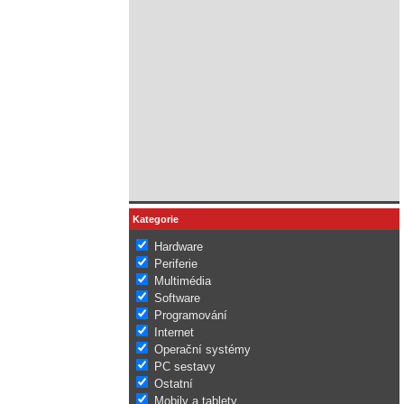
Kategorie
Hardware
Periferie
Multimédia
Software
Programování
Internet
Operační systémy
PC sestavy
Ostatní
Mobily a tablety