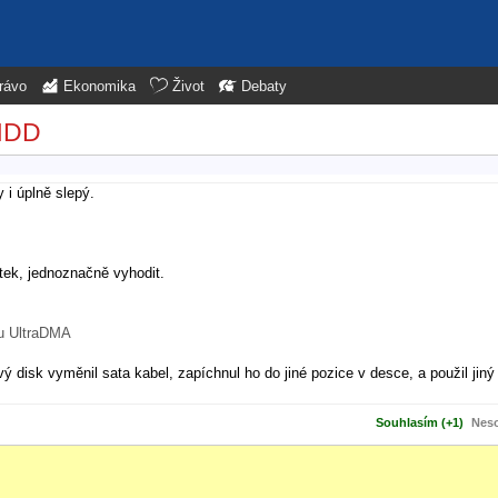
rávo
Ekonomika
Život
Debaty
 HDD
 i úplně slepý.
notek, jednoznačně vyhodit.
tu UltraDMA
vý disk vyměnil sata kabel, zapíchnul ho do jiné pozice v desce, a použil jiný
Souhlasím (+1)
Neso