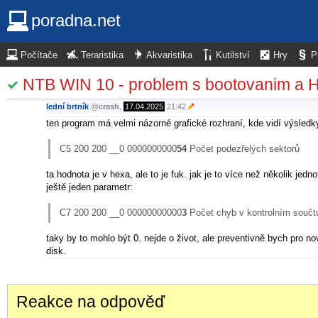
poradna.net
Počítače
Teraristika
Akvaristika
Kutilství
Hry
P
NTB WIN 10 - problem s bootovanim a
lední brtník
@
crash
,
17.04.2025
21:42
ten program má velmi názorné grafické rozhraní, kde vidí výsledky
C5 200 200 __0 0000000000
54
Počet podezřelých sektorů
ta hodnota je v hexa, ale to je fuk. jak je to více než několik jed
ještě jeden parametr:
C7 200 200 __0 00000000000
3
Počet chyb v kontrolním souč
taky by to mohlo být 0. nejde o život, ale preventivně bych pro no
disk.
Reakce na odpověď