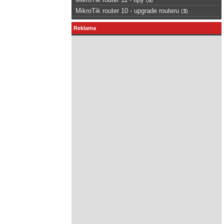
MikroTik router 10 - upgrade routeru
(
3
)
Reklama