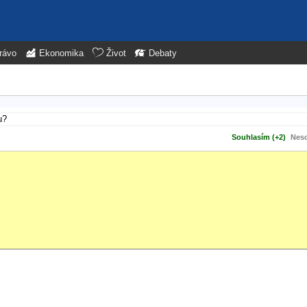
rávo
Ekonomika
Život
Debaty
u?
Souhlasím (+2)
Neso