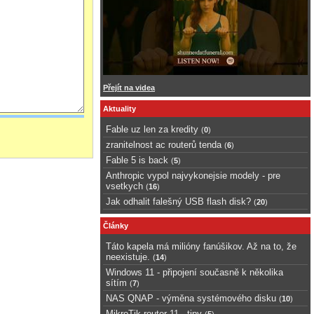
Přejít na videa
Aktuality
Fable uz len za kredity
(
0
)
zranitelnost ac routerů tenda
(
6
)
Fable 5 is back
(
5
)
Anthropic vypol najvykonejsie modely - pre
vsetkych
(
16
)
Jak odhalit falešný USB flash disk?
(
20
)
Články
Táto kapela má milióny fanúšikov. Až na to, že
neexistuje.
(
14
)
Windows 11 - připojení současně k několika
sítím
(
7
)
NAS QNAP - výměna systémového disku
(
10
)
MikroTik router 11 - tipy
(
5
)