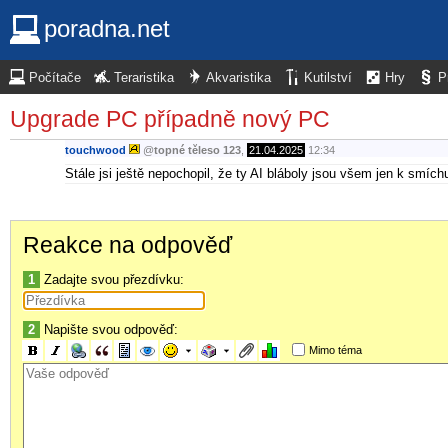
poradna.net
Počítače
Teraristika
Akvaristika
Kutilství
Hry
P
Upgrade PC případně nový PC
touchwood
@
topné těleso 123
,
21.04.2025
12:34
Stále jsi ještě nepochopil, že ty AI bláboly jsou všem jen k smích
Reakce na odpověď
1
Zadajte svou přezdívku:
2
Napište svou odpověď:
Mimo téma