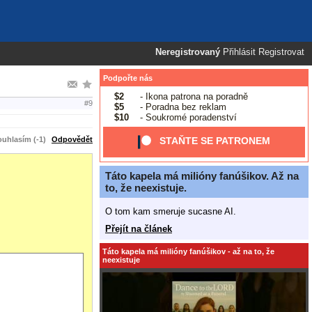
Neregistrovaný
Přihlásit
Registrovat
Podpořte nás
$2
- Ikona patrona na poradně
#9
$5
- Poradna bez reklam
$10
- Soukromé poradenství
uhlasím (-1)
Odpovědět
STAŇTE SE PATRONEM
Táto kapela má milióny fanúšikov. Až na
to, že neexistuje.
O tom kam smeruje sucasne AI.
Přejít na článek
Táto kapela má milióny fanúšikov - až na to, že
neexistuje