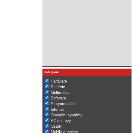
Kategorie
Hardware
Periferie
Multimédia
Software
Programování
Internet
Operační systémy
PC sestavy
Ostatní
Mobily a tablety