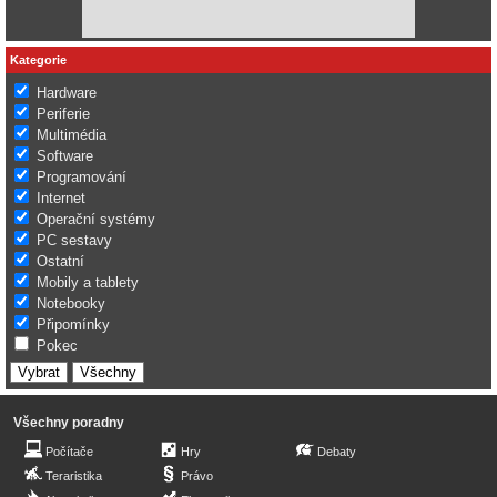
Kategorie
Hardware
Periferie
Multimédia
Software
Programování
Internet
Operační systémy
PC sestavy
Ostatní
Mobily a tablety
Notebooky
Připomínky
Pokec
Všechny poradny
Počítače
Hry
Debaty
Teraristika
Právo