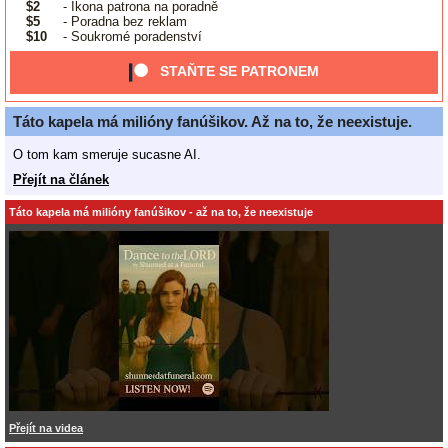
$2
- Ikona patrona na poradně
$5
- Poradna bez reklam
$10
- Soukromé poradenství
STAŇTE SE PATRONEM
Táto kapela má milióny fanúšikov. Až na to, že neexistuje.
O tom kam smeruje sucasne AI.
Přejít na článek
Táto kapela má milióny fanúšikov - až na to, že neexistuje
Přejít na videa