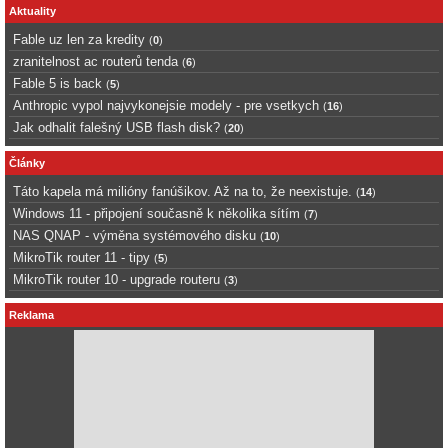
Aktuality
Fable uz len za kredity
(
0
)
zranitelnost ac routerů tenda
(
6
)
Fable 5 is back
(
5
)
Anthropic vypol najvykonejsie modely - pre vsetkych
(
16
)
Jak odhalit falešný USB flash disk?
(
20
)
Články
Táto kapela má milióny fanúšikov. Až na to, že neexistuje.
(
14
)
Windows 11 - připojení současně k několika sítím
(
7
)
NAS QNAP - výměna systémového disku
(
10
)
MikroTik router 11 - tipy
(
5
)
MikroTik router 10 - upgrade routeru
(
3
)
Reklama