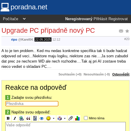
poradna.net
Neregistrovaný
Přihlásit
Registrovat
Upgrade PC případně nový PC
#20
ripo
@
Karel04
,
22.05.2025
12:12
A to je ten problem.. Ked mu nedas konkretne specifika tak ti bude hadzat
odpoved od veci...Niektore maju logiku, niektore zas nie....Ja som zabudol
dat prec ze nechcem WD ale nech rozhodne....Tak aj pri AI zostave treba
nieco vediet o skladani PC....
Souhlasím (+0)
Nesouhlasím (-0)
Odpovědět
Reakce na odpověď
1
Zadajte svou přezdívku:
2
Napište svou odpověď:
Mimo téma