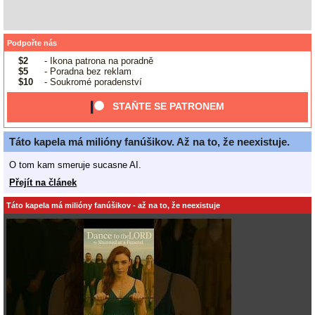
Podpořte nás
$2
- Ikona patrona na poradně
$5
- Poradna bez reklam
$10
- Soukromé poradenství
STAŇTE SE PATRONEM
Táto kapela má milióny fanúšikov. Až na to, že neexistuje.
O tom kam smeruje sucasne AI.
Přejít na článek
Táto kapela má milióny fanúšikov - až na to, že neexistuje