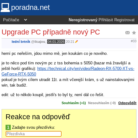
poradna.net
Neregistrovaný
Přihlásit
Registrovat
Upgrade PC případně nový PC
#33
lední brtník
@
ilcajou
,
04.01.2026
20:21
herní pc neřeším, jdou mimo mě, jen koukám co je nového.
je to něco pod tím novým pc z tss bohemia s 5050 (bazar má žravější a
ještě horší grafiku):
https://technical.city/en/video/Radeon-RX-5700-XT-vs-
GeForce-RTX-5050
pokud je tvým cílem utradit 11t. a mít včerejší krám, s už nainstalovanými
win, tak budiž.
edit: už to někdo koupil, jestli's to byl ty, není dál co řešit.
Souhlasím (+1)
Nesouhlasím (-0)
Odpovědět
Reakce na odpověď
1
Zadajte svou přezdívku: