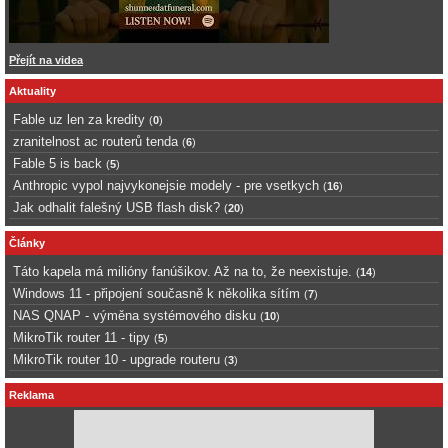
Přejít na videa
Aktuality
Fable uz len za kredity
(
0
)
zranitelnost ac routerů tenda
(
6
)
Fable 5 is back
(
5
)
Anthropic vypol najvykonejsie modely - pre vsetkych
(
16
)
Jak odhalit falešný USB flash disk?
(
20
)
Články
Táto kapela má milióny fanúšikov. Až na to, že neexistuje.
(
14
)
Windows 11 - připojení současně k několika sítím
(
7
)
NAS QNAP - výměna systémového disku
(
10
)
MikroTik router 11 - tipy
(
5
)
MikroTik router 10 - upgrade routeru
(
3
)
Reklama