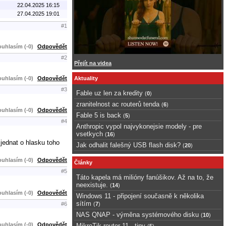
22.04.2025 16:15
27.04.2025 19:01
#1
uhlasím (-0)
Odpovědět
#2
Přejít na videa
uhlasím (-0)
Odpovědět
Aktuality
#3
Fable uz len za kredity
(
0
)
zranitelnost ac routerů tenda
(
6
)
uhlasím (-0)
Odpovědět
Fable 5 is back
(
5
)
#4
Anthropic vypol najvykonejsie modely - pre
vsetkych
(
16
)
jednat o hlasku toho
Jak odhalit falešný USB flash disk?
(
20
)
uhlasím (-0)
Odpovědět
Články
#5
Táto kapela má milióny fanúšikov. Až na to, že
neexistuje.
(
14
)
uhlasím (-0)
Odpovědět
Windows 11 - připojení současně k několika
sítím
(
7
)
#6
NAS QNAP - výměna systémového disku
(
10
)
uhlasím (-0)
Odpovědět
MikroTik router 11 - tipy
(
5
)