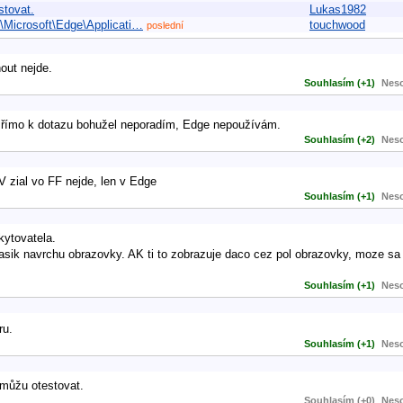
stovat.
Lukas1982
)\Microsoft\Edge\Applicati…
touchwood
poslední
out nejde.
Souhlasím (+1)
Neso
 Přímo k dotazu bohužel neporadím, Edge nepoužívám.
Souhlasím (+2)
Neso
 zial vo FF nejde, len v Edge
Souhlasím (+1)
Neso
kytovatela.
pasik navrchu obrazovky. AK ti to zobrazuje daco cez pol obrazovky, moze sa 
Souhlasím (+1)
Neso
ru.
Souhlasím (+1)
Neso
emůžu otestovat.
Souhlasím (+0)
Neso