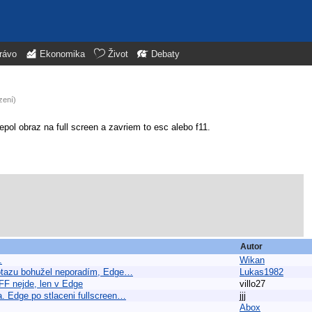
rávo
Ekonomika
Život
Debaty
zení)
ol obraz na full screen a zavriem to esc alebo f11.
Autor
.
Wikan
dotazu bohužel neporadím, Edge…
Lukas1982
FF nejde, len v Edge
villo27
a. Edge po stlaceni fullscreen…
jjj
Abox