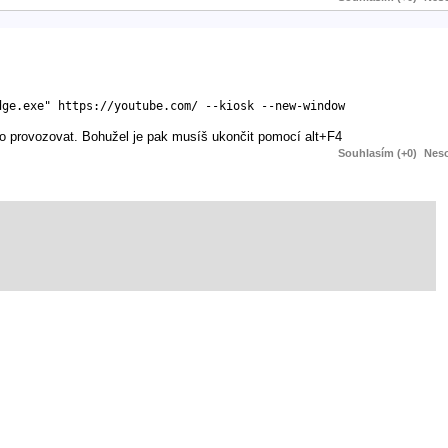
dge.exe" https://youtube.com/ --kiosk --new-window
kto provozovat. Bohužel je pak musíš ukončit pomocí alt+F4
Souhlasím (+0)
Neso