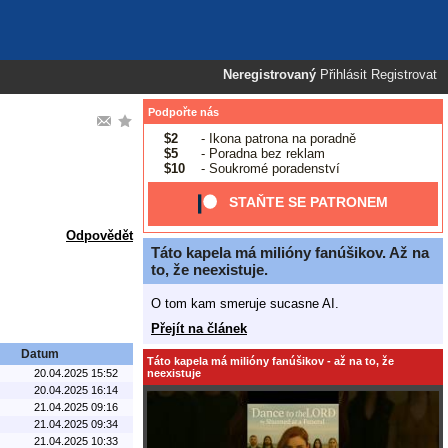
Neregistrovaný
Přihlásit
Registrovat
Podpořte nás
$2
- Ikona patrona na poradně
$5
- Poradna bez reklam
$10
- Soukromé poradenství
STAŇTE SE PATRONEM
Odpovědět
Táto kapela má milióny fanúšikov. Až na
to, že neexistuje.
O tom kam smeruje sucasne AI.
Přejít na článek
Datum
Táto kapela má milióny fanúšikov - až na to, že
neexistuje
20.04.2025 15:52
20.04.2025 16:14
21.04.2025 09:16
21.04.2025 09:34
21.04.2025 10:33