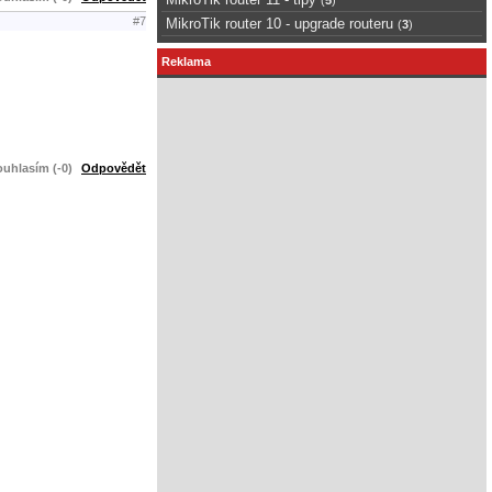
#7
MikroTik router 10 - upgrade routeru
(
3
)
Reklama
uhlasím (-0)
Odpovědět