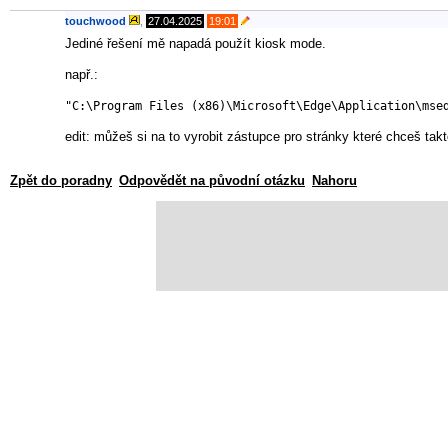
touchwood
,
27.04.2025
19:01
Jediné řešení mě napadá použít kiosk mode.
např.:
"C:\Program Files (x86)\Microsoft\Edge\Application\mse
edit: můžeš si na to vyrobit zástupce pro stránky které chceš ta
Zpět do poradny
Odpovědět na původní otázku
Nahoru