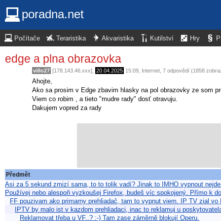
poradna.net
Počítače
Teraristika
Akvaristika
Kutilství
Hry
P
edge a plna obrazovka
villo27
[178.143.46.xxx],
20.04.2025
15:09
,
Internet
, 7 odpovědí (1858 zobra
Ahojte,
Ako sa prosim v Edge zbavim hlasky na pol obrazovky ze som prep
Viem co robim , a tieto "mudre rady" dosť otravuju.
Dakujem vopred za rady
Předmět
Asi za 5 sekund zmizí sama, to to tolik vadí? Jinak to IMHO vypnout nejde
Používej nebo alespoň vyzkoušej Firefox, budeš víc spokojený. Přímo k 
FF pouzivam ako primarny prehliadač, tam to vypnut viem. IP TV zial vo 
IPTV by malo ist v kazdom prehliadaci, inac to reklamuj u poskytovatel
Reklamovat třeba u VF..? :-) Tam zase záměrně blokují Operu.