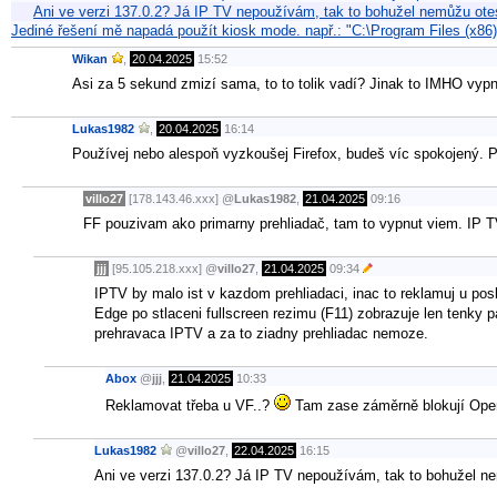
Ani ve verzi 137.0.2? Já IP TV nepoužívám, tak to bohužel nemůžu ote
Jediné řešení mě napadá použít kiosk mode. např.: "C:\Program Files (x86
Wikan
,
20.04.2025
15:52
Asi za 5 sekund zmizí sama, to to tolik vadí? Jinak to IMHO vypn
Lukas1982
,
20.04.2025
16:14
Používej nebo alespoň vyzkoušej Firefox, budeš víc spokojený.
villo27
[178.143.46.xxx]
@
Lukas1982
,
21.04.2025
09:16
FF pouzivam ako primarny prehliadač, tam to vypnut viem. IP TV
jjj
[95.105.218.xxx]
@
villo27
,
21.04.2025
09:34
IPTV by malo ist v kazdom prehliadaci, inac to reklamuj u pos
Edge po stlaceni fullscreen rezimu (F11) zobrazuje len tenky 
prehravaca IPTV a za to ziadny prehliadac nemoze.
Abox
@
jjj
,
21.04.2025
10:33
Reklamovat třeba u VF..?
Tam zase záměrně blokují Ope
Lukas1982
@
villo27
,
22.04.2025
16:15
Ani ve verzi 137.0.2? Já IP TV nepoužívám, tak to bohužel n