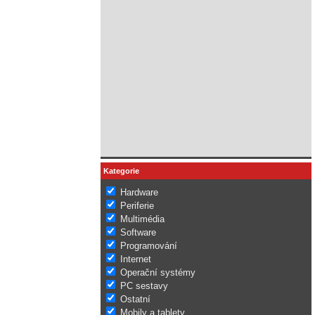
Kategorie
Hardware
Periferie
Multimédia
Software
Programování
Internet
Operační systémy
PC sestavy
Ostatní
Mobily a tablety