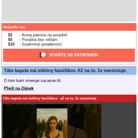
Podpořte nás
$2
- Ikona patrona na poradně
$5
- Poradna bez reklam
$10
- Soukromé poradenství
STAŇTE SE PATRONEM
Táto kapela má milióny fanúšikov. Až na to, že neexistuje.
O tom kam smeruje sucasne AI.
Přejít na článek
Táto kapela má milióny fanúšikov - až na to, že neexistuje