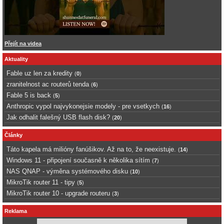
Přejít na videa
Aktuality
Fable uz len za kredity
(
0
)
zranitelnost ac routerů tenda
(
6
)
Fable 5 is back
(
5
)
Anthropic vypol najvykonejsie modely - pre vsetkych
(
16
)
Jak odhalit falešný USB flash disk?
(
20
)
Články
Táto kapela má milióny fanúšikov. Až na to, že neexistuje.
(
14
)
Windows 11 - připojení současně k několika sítím
(
7
)
NAS QNAP - výměna systémového disku
(
10
)
MikroTik router 11 - tipy
(
5
)
MikroTik router 10 - upgrade routeru
(
3
)
Reklama