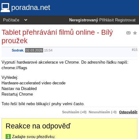
poradna.net
Neregistrovaný
Přihlásit
Registrovat
Tablet přehrávání filmů online - Bílý
proužek
#15
Sodrak
,
02.03.2026
15:54
Vypnutí hardwarové akcelerace ve Chrome. Do adresního řádku napiš:
chrome://flags
Vyhledej:
Hardware-accelerated video decode
Nastav na Disabled
Restartuj Chrome
Toto řeší bílé nebo blikající pruhy velmi často.
Souhlasím (+0)
Nesouhlasím (-0)
Odpovědět
Reakce na odpověď
1
Zadajte svou přezdívku: