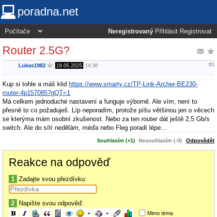
poradna.net
Neregistrovaný
Přihlásit
Registrovat
Router 2.5G?
#1
Lukas1982
,
18.05.2025
14:38
Kup si tohle a máš klid
https://www.smarty.cz/TP-Link-Archer-BE230-
router-4p157085?gQT=1
Má celkem jednoduché nastavení a funguje výborně. Ale vím, není to
přesně to co požaduješ. Líp neporadím, protože píšu většinou jen o věcech
se kterýma mám osobní zkušenost. Nebo za ten router dát ještě 2,5 Gb/s
switch. Ale do sítí nedělám, méďa nebo Fleg poradí lépe...
Souhlasím (+1)
Nesouhlasím (-0)
Odpovědět
Reakce na odpověď
1
Zadajte svou přezdívku:
2
Napište svou odpověď:
Mimo téma