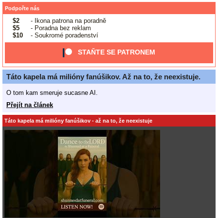
Podpořte nás
$2
- Ikona patrona na poradně
$5
- Poradna bez reklam
$10
- Soukromé poradenství
STAŇTE SE PATRONEM
Táto kapela má milióny fanúšikov. Až na to, že neexistuje.
O tom kam smeruje sucasne AI.
Přejít na článek
Táto kapela má milióny fanúšikov - až na to, že neexistuje