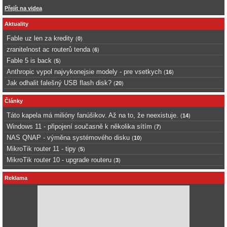
Přejít na videa
Aktuality
Fable uz len za kredity
(
0
)
zranitelnost ac routerů tenda
(
6
)
Fable 5 is back
(
5
)
Anthropic vypol najvykonejsie modely - pre vsetkych
(
16
)
Jak odhalit falešný USB flash disk?
(
20
)
Články
Táto kapela má milióny fanúšikov. Až na to, že neexistuje.
(
14
)
Windows 11 - připojení současně k několika sítím
(
7
)
NAS QNAP - výměna systémového disku
(
10
)
MikroTik router 11 - tipy
(
5
)
MikroTik router 10 - upgrade routeru
(
3
)
Reklama