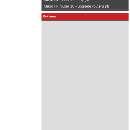
MikroTik router 10 - upgrade routeru
(
3
)
Reklama