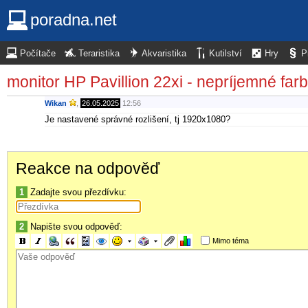
poradna.net
Počítače
Teraristika
Akvaristika
Kutilství
Hry
P
monitor HP Pavillion 22xi - nepríjemné fa
Wikan
,
26.05.2025
12:56
Je nastavené správné rozlišení, tj 1920x1080?
Reakce na odpověď
1
Zadajte svou přezdívku:
2
Napište svou odpověď:
Mimo téma