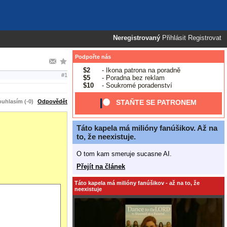
Neregistrovaný
Přihlásit
Registrovat
Podpořte nás
$2
- Ikona patrona na poradně
#1
$5
- Poradna bez reklam
$10
- Soukromé poradenství
uhlasím (-0)
Odpovědět
STAŇTE SE PATRONEM
Táto kapela má milióny fanúšikov. Až na
to, že neexistuje.
O tom kam smeruje sucasne AI.
Přejít na článek
Táto kapela má milióny fanúšikov - až na to, že
neexistuje