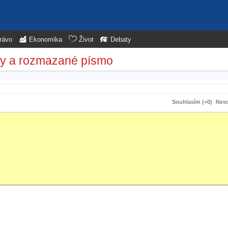
rávo
Ekonomika
Život
Debaty
rby a rozmazané písmo
Souhlasím (+0)
Neso