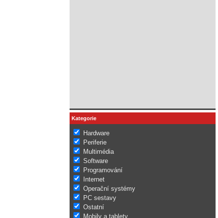
Kategorie
Hardware
Periferie
Multimédia
Software
Programování
Internet
Operační systémy
PC sestavy
Ostatní
Mobily a tablety