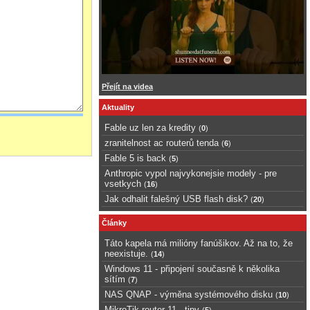
Přejít na videa
Aktuality
Fable uz len za kredity
(
0
)
zranitelnost ac routerů tenda
(
6
)
Fable 5 is back
(
5
)
Anthropic vypol najvykonejsie modely - pre
vsetkych
(
16
)
Jak odhalit falešný USB flash disk?
(
20
)
Články
Táto kapela má milióny fanúšikov. Až na to, že
neexistuje.
(
14
)
Windows 11 - připojení současně k několika
sítím
(
7
)
NAS QNAP - výměna systémového disku
(
10
)
MikroTik router 11 - tipy
(
5
)