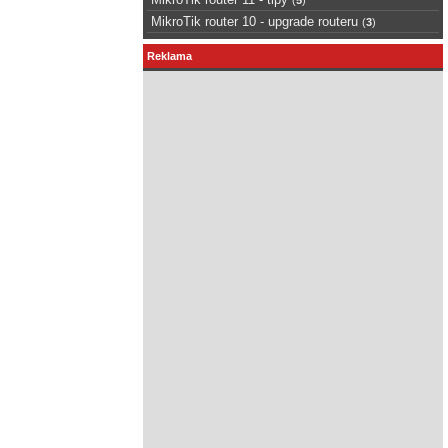
MikroTik router 10 - upgrade routeru
(
3
)
Reklama