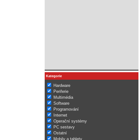
Kategorie
Hardware
Periferie
Multimédia
Software
Programování
Internet
Operační systémy
PC sestavy
Ostatní
Mobily a tablety