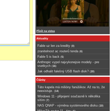
Přejít na videa
Aktuality
Fable uz len za kredity
(
0
)
zranitelnost ac routerů tenda
(
6
)
Fable 5 is back
(
5
)
Anthropic vypol najvykonejsie modely - pre
vsetkych
(
16
)
Jak odhalit falešný USB flash disk?
(
20
)
Články
Táto kapela má milióny fanúšikov. Až na to, že
neexistuje.
(
14
)
Windows 11 - připojení současně k několika
sítím
(
7
)
NAS QNAP - výměna systémového disku
(
10
)
MikroTik router 11 - tipy
(
5
)