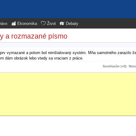
rávo
Ekonomika
Život
Debaty
rby a rozmazané písmo
i najprv vymazané a potom bol reinštalovaný systém. Mňa samotného zarazilo ž
 sem dám obrázok lebo vtedy sa vraciam z práce.
Souhlasím (+0)
Neso