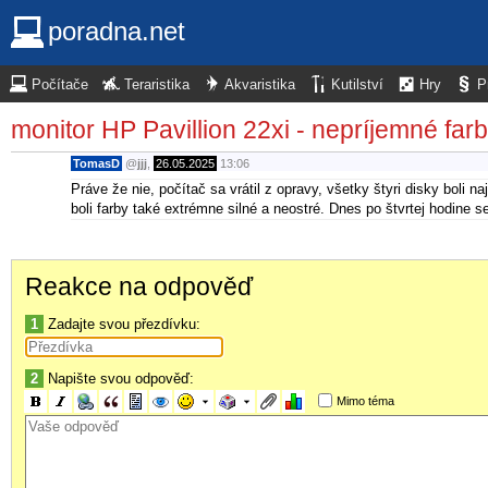
poradna.net
Počítače
Teraristika
Akvaristika
Kutilství
Hry
P
monitor HP Pavillion 22xi - nepríjemné fa
TomasD
@
jjj
,
26.05.2025
13:06
Práve že nie, počítač sa vrátil z opravy, všetky štyri disky bol
boli farby také extrémne silné a neostré. Dnes po štvrtej hodine
Reakce na odpověď
1
Zadajte svou přezdívku:
2
Napište svou odpověď:
Mimo téma