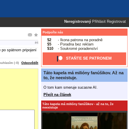
Neregistrovaný
Přihlásit
Registrovat
Podpořte nás
$2
- Ikona patrona na poradně
#4
$5
- Poradna bez reklam
$10
- Soukromé poradenství
e po spätnom pripojení
STAŇTE SE PATRONEM
uhlasím (-0)
Odpovědět
Táto kapela má milióny fanúšikov. Až na
to, že neexistuje.
O tom kam smeruje sucasne AI.
Přejít na článek
Táto kapela má milióny fanúšikov - až na to, že
neexistuje