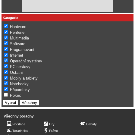
Kategorie
Hardware
Periferie
Multimédia
Software
Programování
Internet
Operační systémy
PC sestavy
Ostatní
Mobily a tablety
Notebooky
Připomínky
Pokec
Všechny poradny
Počítače
Hry
Debaty
Teraristika
Právo