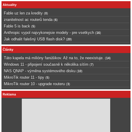
Aktuality
Fable uz len za kredity
(
0
)
zranitelnost ac routerů tenda
(
6
)
Fable 5 is back
(
5
)
Anthropic vypol najvykonejsie modely - pre vsetkych
(
16
)
Jak odhalit falešný USB flash disk?
(
20
)
Články
Táto kapela má milióny fanúšikov. Až na to, že neexistuje.
(
14
)
Windows 11 - připojení současně k několika sítím
(
7
)
NAS QNAP - výměna systémového disku
(
10
)
MikroTik router 11 - tipy
(
5
)
MikroTik router 10 - upgrade routeru
(
3
)
Reklama