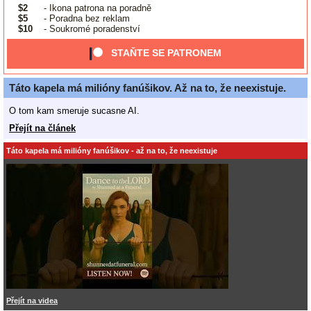
$2
- Ikona patrona na poradně
$5
- Poradna bez reklam
$10
- Soukromé poradenství
STAŇTE SE PATRONEM
Táto kapela má milióny fanúšikov. Až na to, že neexistuje.
O tom kam smeruje sucasne AI.
Přejít na článek
Táto kapela má milióny fanúšikov - až na to, že neexistuje
Přejít na videa