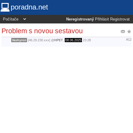
poradna.net
Neregistrovaný
Přihlásit
Registrovat
Problem s novou sestavou
#12
Vashyron
[46.29.230.xxx]
@
HPET
,
08.06.2025
23:28