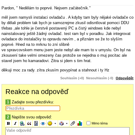
Pardon, " Nedělám to poprvé. Nejsem začátečník."
měl jsem namysli instalaci ovladaču . A kdyby tam byly nějaké ovladače co
by dělali problem tak bych je samozrejme zkusil odisntlovat pomoci DDU
třebas ,ale tohle je čerstvě postavený PC a čistý windows kde nebyl
nainstalovaný ještě žádný ovladač. test ram byl v poradku. Jak integrovat
ovladace do instalačky to opravdu nevím , a přiznám se že to slyším
poprvé. Hned na to mrknu to zní slibně
ve spravcovskem menu jsem jeste nebyl ale mam to v umyslu. On byl na
zkousení take velmi omezeny čas protože se nejedna o muj pocitac ale
stavel jsem ho kamaradovi. Zitra si jdem s tim hrat.
děkuji moc za rady. zítra zkusím povypínat a stahnout i ty Hz
Souhlasím (+0)
Nesouhlasím (-0)
Odpovědět
Reakce na odpověď
1
Zadajte svou přezdívku:
2
Napište svou odpověď:
Mimo téma