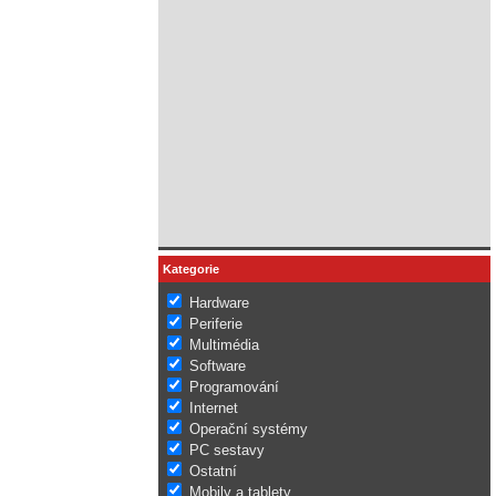
Kategorie
Hardware
Periferie
Multimédia
Software
Programování
Internet
Operační systémy
PC sestavy
Ostatní
Mobily a tablety