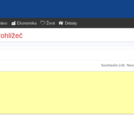
rávo
Ekonomika
Život
Debaty
rohlížeč
Souhlasím (+0)
Neso