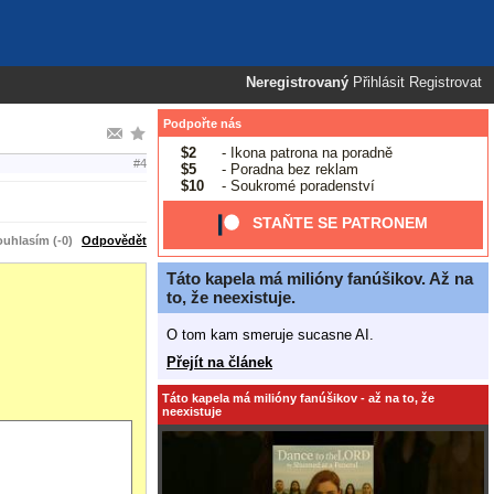
Neregistrovaný
Přihlásit
Registrovat
Podpořte nás
$2
- Ikona patrona na poradně
#4
$5
- Poradna bez reklam
$10
- Soukromé poradenství
STAŇTE SE PATRONEM
uhlasím (-0)
Odpovědět
Táto kapela má milióny fanúšikov. Až na
to, že neexistuje.
O tom kam smeruje sucasne AI.
Přejít na článek
Táto kapela má milióny fanúšikov - až na to, že
neexistuje