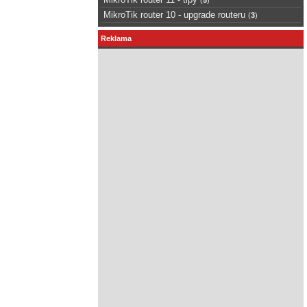
MikroTik router 10 - upgrade routeru
(
3
)
Reklama