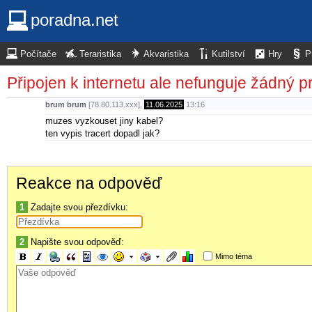
poradna.net
Počítače
Teraristika
Akvaristika
Kutilství
Hry
P
Připojen k internetu ale nefunguje žádný p
brum brum
[78.80.113.xxx],
11.06.2025
13:16
muzes vyzkouset jiny kabel?
ten vypis tracert dopadl jak?
Reakce na odpověď
1
Zadajte svou přezdívku:
2
Napište svou odpověď:
Mimo téma