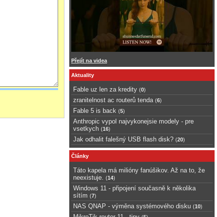
Přejít na videa
Aktuality
Fable uz len za kredity
(
0
)
zranitelnost ac routerů tenda
(
6
)
Fable 5 is back
(
5
)
Anthropic vypol najvykonejsie modely - pre
vsetkych
(
16
)
Jak odhalit falešný USB flash disk?
(
20
)
Články
Táto kapela má milióny fanúšikov. Až na to, že
neexistuje.
(
14
)
Windows 11 - připojení současně k několika
sítím
(
7
)
NAS QNAP - výměna systémového disku
(
10
)
MikroTik router 11 - tipy
(
5
)