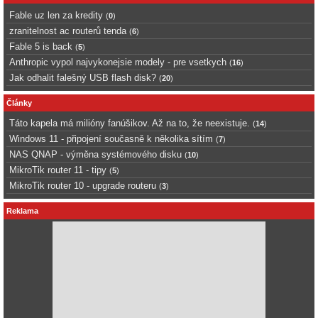
Fable uz len za kredity
(
0
)
zranitelnost ac routerů tenda
(
6
)
Fable 5 is back
(
5
)
Anthropic vypol najvykonejsie modely - pre vsetkych
(
16
)
Jak odhalit falešný USB flash disk?
(
20
)
Články
Táto kapela má milióny fanúšikov. Až na to, že neexistuje.
(
14
)
Windows 11 - připojení současně k několika sítím
(
7
)
NAS QNAP - výměna systémového disku
(
10
)
MikroTik router 11 - tipy
(
5
)
MikroTik router 10 - upgrade routeru
(
3
)
Reklama