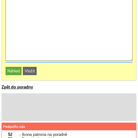
Zpět do poradny
Podpořte nás
$2
- Ikona patrona na poradně