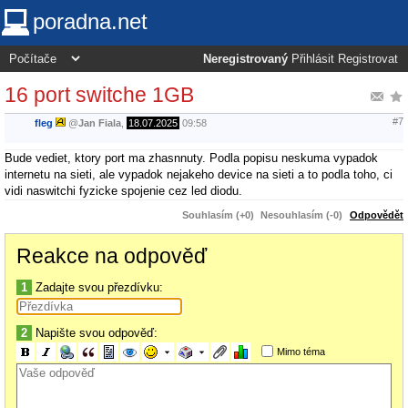
poradna.net
Neregistrovaný
Přihlásit
Registrovat
16 port switche 1GB
#7
fleg
@
Jan Fiala
,
18.07.2025
09:58
Bude vediet, ktory port ma zhasnnuty. Podla popisu neskuma vypadok
internetu na sieti, ale vypadok nejakeho device na sieti a to podla toho, ci
vidi naswitchi fyzicke spojenie cez led diodu.
Souhlasím (+0)
Nesouhlasím (-0)
Odpovědět
Reakce na odpověď
1
Zadajte svou přezdívku:
2
Napište svou odpověď:
Mimo téma