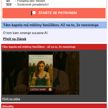
$5
- Poradna bez reklam
$10
- Soukromé poradenství
STAŇTE SE PATRONEM
Táto kapela má milióny fanúšikov. Až na to, že neexistuje.
O tom kam smeruje sucasne AI.
Přejít na článek
Táto kapela má milióny fanúšikov - až na to, že neexistuje
Přejít na videa
Aktuality