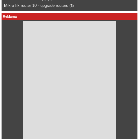
MikroTik router 10 - upgrade routeru
(
3
)
Reklama