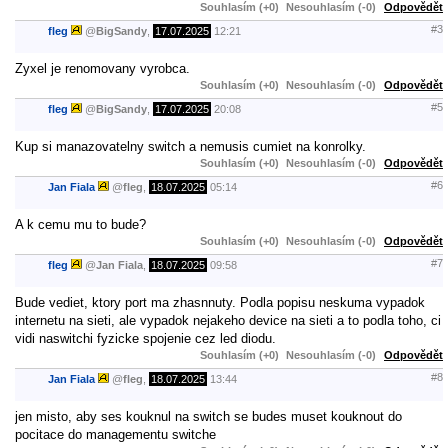
Souhlasím (+0)
Nesouhlasím (-0)
Odpovědět
#3
fleg
@
BigSandy
,
17.07.2025
12:21
Zyxel je renomovany vyrobca.
Souhlasím (+0)
Nesouhlasím (-0)
Odpovědět
#5
fleg
@
BigSandy
,
17.07.2025
20:08
Kup si manazovatelny switch a nemusis cumiet na konrolky.
Souhlasím (+0)
Nesouhlasím (-0)
Odpovědět
#6
Jan Fiala
@
fleg
,
18.07.2025
05:14
A k cemu mu to bude?
Souhlasím (+0)
Nesouhlasím (-0)
Odpovědět
#7
fleg
@
Jan Fiala
,
18.07.2025
09:58
Bude vediet, ktory port ma zhasnnuty. Podla popisu neskuma vypadok
internetu na sieti, ale vypadok nejakeho device na sieti a to podla toho, ci
vidi naswitchi fyzicke spojenie cez led diodu.
Souhlasím (+0)
Nesouhlasím (-0)
Odpovědět
#8
Jan Fiala
@
fleg
,
18.07.2025
13:44
jen misto, aby ses kouknul na switch se budes muset kouknout do
pocitace do managementu switche