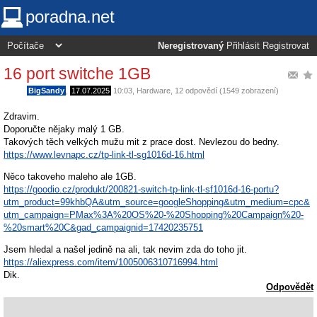
poradna.net
Neregistrovaný
Přihlásit
Registrovat
16 port switche 1GB
BigSandy
,
17.07.2025
10:03
,
Hardware
, 12 odpovědí (1549 zobrazení)
Zdravim.
Doporučte nějaky malý 1 GB.
Takových těch velkých mužu mit z prace dost. Nevlezou do bedny.
https://www.levnapc.cz/tp-link-tl-sg1016d-16.html
Něco takoveho maleho ale 1GB.
https://goodio.cz/produkt/200821-switch-tp-link-tl-sf1016d-16-portu?
utm_product=99khbQA&utm_source=googleShopping&utm_medium=cpc&
utm_campaign=PMax%3A%20OS%20-%20Shopping%20Campaign%20-
%20smart%20C&gad_campaignid=17420235751
Jsem hledal a našel jedině na ali, tak nevim zda do toho jit.
https://aliexpress.com/item/1005006310716994.html
Dik.
Odpovědět