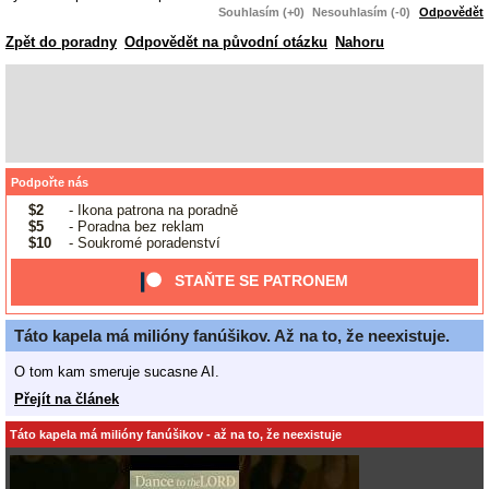
Souhlasím (+0)
Nesouhlasím (-0)
Odpovědět
Zpět do poradny
Odpovědět na původní otázku
Nahoru
Podpořte nás
$2
- Ikona patrona na poradně
$5
- Poradna bez reklam
$10
- Soukromé poradenství
STAŇTE SE PATRONEM
Táto kapela má milióny fanúšikov. Až na to, že neexistuje.
O tom kam smeruje sucasne AI.
Přejít na článek
Táto kapela má milióny fanúšikov - až na to, že neexistuje