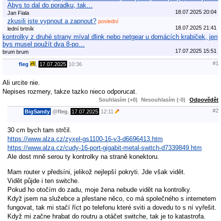
Abys to dal do poradku, tak…
18.07.2025 20:04
Jan Fiala
zkusili jste vypnout a zapnout?
poslední
18.07.2025 21:41
lední brtník
kontrolky z druhé strany míval dlink nebo netgear u domácích krabiček, jen
bys musel použít dva 8-po…
17.07.2025 15:51
brum brum
#1
fleg
,
17.07.2025
10:36
Ali urcite nie.
Nepises rozmery, takze tazko nieco odporucat.
Souhlasím (+0)
Nesouhlasím (-0)
Odpovědět
#2
BigSandy
@
fleg
,
17.07.2025
12:11
30 cm bych tam strčil.
https://www.alza.cz/zyxel-gs1100-16-v3-d6696413.htm
https://www.alza.cz/cudy-16-port-gigabit-metal-switch-d7339849.htm
Ale dost mně serou ty kontrolky na straně konektoru.
Mam router v předsíni, jelikož nejlepší pokryti. Jde však vidět.
Vidět půjde i ten switche.
Pokud ho otočím do zadu, moje žena nebude vidět na kontrolky.
Když jsem na služebce a přestane něco, co má společného s internetem
fungovat, tak mi stačí říct po telefonu které sviti a dovedu to s ní vyřešit.
Když mi začne hrabat do routru a otáčet switche, tak je to katastrofa.