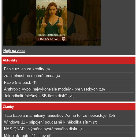
Přejít na videa
Aktuality
Fable uz len za kredity
(
0
)
zranitelnost ac routerů tenda
(
6
)
Fable 5 is back
(
5
)
Anthropic vypol najvykonejsie modely - pre vsetkych
(
16
)
Jak odhalit falešný USB flash disk?
(
20
)
Články
Táto kapela má milióny fanúšikov. Až na to, že neexistuje.
(
14
)
Windows 11 - připojení současně k několika sítím
(
7
)
NAS QNAP - výměna systémového disku
(
10
)
MikroTik router 11 - tipy
(
5
)