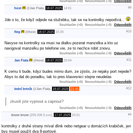
Souhlasím (+0)
Nesouhlasím (-0)
Odpovědět
#9
host
@
Jan Fiala
,
18.07.2025
14:01
Jde o to, že když odjede na služebku, tak se na kontrolky nepodívá...
Souhlasím (+0)
Nesouhlasím (-0)
Odpovědět
#10
fleg
@
host
,
18.07.2025
15:34
Navyse na kontrolky sa musi na dialku pozerat manzelka a kto uz
navigoval manzelku po telefone vie, ze to nechce robit znovu.
Souhlasím (+0)
Nesouhlasím (-0)
Odpovědět
#11
Jan Fiala
@
host
,
18.07.2025
20:04
K cemu ti bude, kdyz budes mimo dum, ze zjistis, ze nejaky port nejede?
Abys to dal do poradku, tak to pres klavesnici stejne neudelas
Souhlasím (+0)
Nesouhlasím (-0)
Odpovědět
#12
lední brtník
@
Jan Fiala
,
18.07.2025
21:41
zkusili jste vypnout a zapnout?
Souhlasím (+0)
Nesouhlasím (-0)
Odpovědět
#4
brum brum
[209.206.5.xxx],
17.07.2025
15:51
kontrolky z druhé strany míval dlink nebo netgear u domácích krabiček, jen
bys musel použít dva 8-portové.