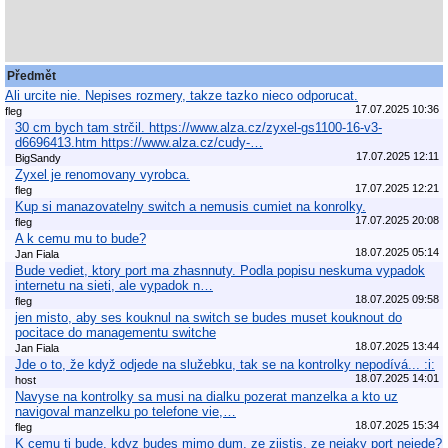
Předmět
Ali urcite nie. Nepises rozmery, takze tazko nieco odporucat.
17.07.2025 10:36
fleg
30 cm bych tam strčil. https://www.alza.cz/zyxel-gs1100-16-v3-
d6696413.htm https://www.alza.cz/cudy-…
17.07.2025 12:11
BigSandy
Zyxel je renomovany vyrobca.
17.07.2025 12:21
fleg
Kup si manazovatelny switch a nemusis cumiet na konrolky.
17.07.2025 20:08
fleg
A k cemu mu to bude?
18.07.2025 05:14
Jan Fiala
Bude vediet, ktory port ma zhasnnuty. Podla popisu neskuma vypadok
internetu na sieti, ale vypadok n…
18.07.2025 09:58
fleg
jen misto, aby ses kouknul na switch se budes muset kouknout do
pocitace do managementu switche
18.07.2025 13:44
Jan Fiala
Jde o to, že když odjede na služebku, tak se na kontrolky nepodívá... :i:
18.07.2025 14:01
host
Navyse na kontrolky sa musi na dialku pozerat manzelka a kto uz
navigoval manzelku po telefone vie,…
18.07.2025 15:34
fleg
K cemu ti bude, kdyz budes mimo dum, ze zjistis, ze nejaky port nejede?