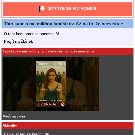
STAŇTE SE PATRONEM
Táto kapela má milióny fanúšikov. Až na to, že neexistuje.
O tom kam smeruje sucasne AI.
Přejít na článek
Táto kapela má milióny fanúšikov - až na to, že neexistuje
Přejít na videa
Aktuality
Fable uz len za kredity
(
0
)