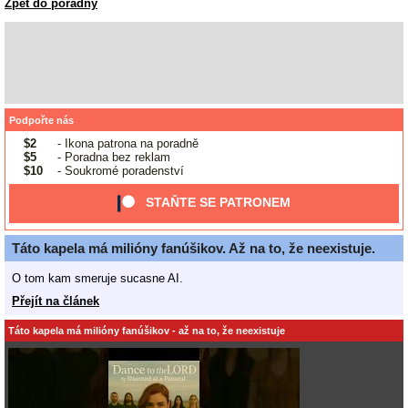
Zpět do poradny
Podpořte nás
$2
- Ikona patrona na poradně
$5
- Poradna bez reklam
$10
- Soukromé poradenství
STAŇTE SE PATRONEM
Táto kapela má milióny fanúšikov. Až na to, že neexistuje.
O tom kam smeruje sucasne AI.
Přejít na článek
Táto kapela má milióny fanúšikov - až na to, že neexistuje