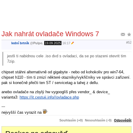
Jak nahrát ovladače Windows 7
#52
lední brtník
@
Pulpo
,
19.09.2025
16:17
jestli ti nabidnou cele .iso dvd s ovladaci, da se po stazeni otevrit tim
7zip.
chipset stáhni alternativně od gigabyte - nebo od kohokoliv pro win7-64,
chipset h110 - tím ti zmizí některé otazníky/vykřičníky ve správci zařízení.
pak si konečně přečti ten ST / servicetag a tahej z dellu.
anebo ovladače na zbylý hw vygooglíš přes vendor_ & device_
varianta3:
https://it.cestuji.info//ovladace.php
---
nejvyšší čas vyrazit na
Souhlasím (+0)
Nesouhlasím (-0)
Odpovědět