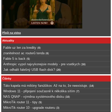
Přejít na videa
Aktuality
Fable uz len za kredity
(
0
)
zranitelnost ac routerů tenda
(
6
)
Fable 5 is back
(
5
)
Anthropic vypol najvykonejsie modely - pre vsetkych
(
16
)
Jak odhalit falešný USB flash disk?
(
20
)
Články
Táto kapela má milióny fanúšikov. Až na to, že neexistuje.
(
14
)
Windows 11 - připojení současně k několika sítím
(
7
)
NAS QNAP - výměna systémového disku
(
10
)
MikroTik router 11 - tipy
(
5
)
MikroTik router 10 - upgrade routeru
(
3
)