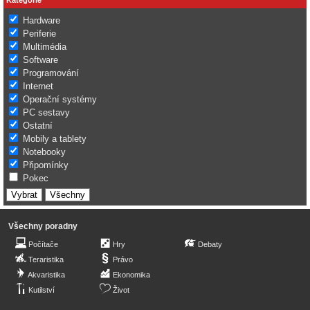
Hardware
Periferie
Multimédia
Software
Programování
Internet
Operační systémy
PC sestavy
Ostatní
Mobily a tablety
Notebooky
Připomínky
Pokec
Všechny poradny
Počítače
Hry
Debaty
Teraristika
Právo
Akvaristika
Ekonomika
Kutilství
Život