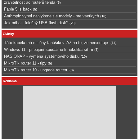
zranitelnost ac routerů tenda
(
6
)
Fable 5 is back
(
5
)
Anthropic vypol najvykonejsie modely - pre vsetkych
(
16
)
Jak odhalit falešný USB flash disk?
(
20
)
Články
Táto kapela má milióny fanúšikov. Až na to, že neexistuje.
(
14
)
Windows 11 - připojení současně k několika sítím
(
7
)
NAS QNAP - výměna systémového disku
(
10
)
MikroTik router 11 - tipy
(
5
)
MikroTik router 10 - upgrade routeru
(
3
)
Reklama