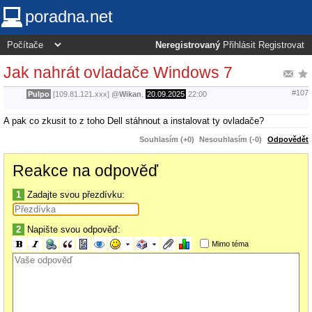
poradna.net
Neregistrovaný
Přihlásit
Registrovat
Jak nahrát ovladače Windows 7
#107
Pulpo
[109.81.121.xxx]
@
Wikan
,
20.09.2025
22:00
A pak co zkusit to z toho Dell stáhnout a instalovat ty ovladače?
Souhlasím (+0)
Nesouhlasím (-0)
Odpovědět
Reakce na odpověď
1
Zadajte svou přezdívku:
2
Napište svou odpověď:
Mimo téma