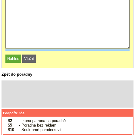
Zpět do poradny
Podpořte nás
$2
- Ikona patrona na poradně
$5
- Poradna bez reklam
$10
- Soukromé poradenství