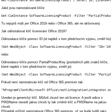
Get-CimInstance SoftwareLicensingProduct | select ID, LicenseFa
Jaké jsou nainstalované klíče:
Get-CimInstance SoftwareLicensingProduct -Filter "PartialProduc
Tu nejspíš máš jen Office 2019 nebo i Office 365, ale ne aktivovaný.
Jak odinstalovat klíč licenování Office 2019?
Odinstalace klíče pomocí ID (id najdeš v tom předchozím výpisu, změň ho)
(Get-WmiObject -Class SoftwareLicensingProduct -Filter "ID='149
nebo
Odinstalace klíče pomocí PartialProductKey (posledních pěti znaků klíče,
které najdeš v tom předchozím výpisu, změň je)
(Get-WmiObject -Class SoftwareLicensingProduct -Filter "Partial
Pokud není nainstalován klíč od Office 365 premium tak:
"%ProgramFiles%\Microsoft Office\root\integration\integrator.ex
Uveden je generický klíč. Můžeš zkusit ten od licence. A jestli edice v
PRIDName nesedí jakou chceš ty tak změnit klíč a PRIDName na jakou
chceš.
Případně můžeš nainstalovat Office 365 premium, už se bude tvářit jako