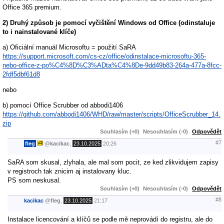
Office 365 premium.
2) Druhý způsob je pomocí vyčištění Windows od Office (odinstaluje
to i nainstalované klíče)
a) Oficiální manuál Microsoftu = použití SaRA
https://support.microsoft.com/cs-cz/office/odinstalace-microsoftu-365-
nebo-office-z-po%C4%8D%C3%ADta%C4%8De-9dd49b83-264a-477a-8fcc-
2fdf5dbf61d8
nebo
b) pomocí Office Scrubber od abbodi1406
https://github.com/abbodi1406/WHD/raw/master/scripts/OfficeScrubber_14.
zip
Souhlasím (+0)
Nesouhlasím (-0)
Odpovědět
#7
fleg
@
kacikac
,
23.10.2025
20:26
SaRA som skusal, zlyhala, ale mal som pocit, ze ked zlikvidujem zapisy
v registroch tak znicim aj instalovany kluc.
PS som neskusal.
Souhlasím (+0)
Nesouhlasím (-0)
Odpovědět
#8
kacikac
@
fleg
,
23.10.2025
21:17
Instalace licencování a klíčů se podle mě neprovádí do registru, ale do