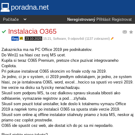
poradna.net
Neregistrovaný
Přihlásit
Registrovat
Instalacia O365
fleg
,
23.10.2025
15:21
,
Software
, 9 odpovědí (1137 zobrazení)
Zakaznicka ma na PC Office 2019 pre podnikatelov.
Do Win11 sa hlasi cez svoj MS ucet.
Kupila si teraz O365 Premium, pretoze chce puzivat integrovaneho
Copilota.
Pri pokuse instalovat O365 skoncim vo finale vzdy na 2019.
Je jedno, ci je v system, ci 2019 predtym odistalujem, je jedno, ze system
hlasi, ze je isntalovana O365, word, excel...hocico sa spusti vo verzii 2019.
Ine verzie na disku sa fyzicky nenachadzaju.
Skusil som podporu MS, ta cez dialkovu spravu skusala blbosti ako
odhlasenie, vymazanie registrov a pod....zlyhala.
Skusil som pouzit total unistaller, kde doslo k totalnemu vymazu Office
2019 a napriek tomu po instalacii O365 sa spusta stale verzie 2019.
Skusil som online aj offline instalator stiahnuty priamo z kota MS, neskor aj
priamo cez copilot prostredie.
O365 ide spustit cez web, ale dostat ich do pc sa mi nepodarilo.
Riesil niekto nieco taketo?