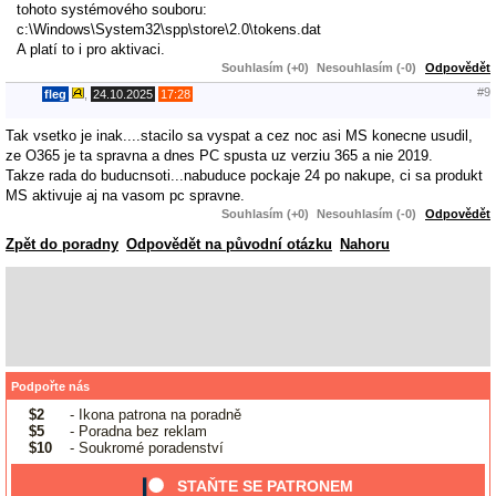
tohoto systémového souboru:
c:\Windows\System32\spp\store\2.0\tokens.dat
A platí to i pro aktivaci.
Souhlasím (+0)
Nesouhlasím (-0)
Odpovědět
#9
fleg
,
24.10.2025
17:28
Tak vsetko je inak....stacilo sa vyspat a cez noc asi MS konecne usudil,
ze O365 je ta spravna a dnes PC spusta uz verziu 365 a nie 2019.
Takze rada do buducnsoti...nabuduce pockaje 24 po nakupe, ci sa produkt
MS aktivuje aj na vasom pc spravne.
Souhlasím (+0)
Nesouhlasím (-0)
Odpovědět
Zpět do poradny
Odpovědět na původní otázku
Nahoru
Podpořte nás
$2
- Ikona patrona na poradně
$5
- Poradna bez reklam
$10
- Soukromé poradenství
STAŇTE SE PATRONEM