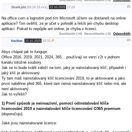
#5
Shark.jdd
[89.24.33.xxx],
23.10.2025
17:24
Na office.com a lognutim pod tím Microsoft účtem se dostaneš na online
aplikace? Tim ověříš, ze je účet v pohodě a řešíš jen chybu desktop
aplikaci. Pokud to nepůjde ani online, je chyba v licenci.
Souhlasím (+0)
Nesouhlasím (-0)
Odpovědět
#6
kacikac
,
23.10.2025
19:33
Abys chápal jak to funguje.
Office 2016, 2019, 2021, 2024, 365... používají ve verzi c2r v jednom
kanálu totožné soubory.
Jak se to bude tvářit záleží na tom, jaký je nainstalovaný klíč, případně i
jaký klíč je aktivovaný.
Ty tam máš nainstalovaný klíč licencování 2019, to je aktivované a jako
první naběhne před 365, které tam nemá nainstalovaný klíč nebo má, ale
není aktivovaný.
Jak to vyřešit?
1) První způsob je neinvazivní, pomocí odinstalování klíče
licencování 2019 a nainstalování klíče licencování O365 premium
(doporučuju)
Jaké jsou nainstalované licence: