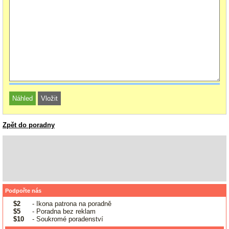
Zpět do poradny
Podpořte nás
$2
- Ikona patrona na poradně
$5
- Poradna bez reklam
$10
- Soukromé poradenství