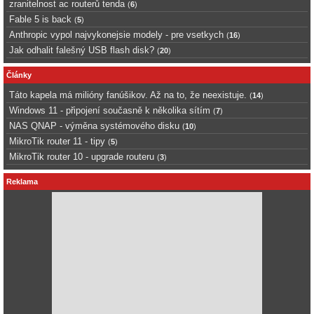
zranitelnost ac routerů tenda
(
6
)
Fable 5 is back
(
5
)
Anthropic vypol najvykonejsie modely - pre vsetkych
(
16
)
Jak odhalit falešný USB flash disk?
(
20
)
Články
Táto kapela má milióny fanúšikov. Až na to, že neexistuje.
(
14
)
Windows 11 - připojení současně k několika sítím
(
7
)
NAS QNAP - výměna systémového disku
(
10
)
MikroTik router 11 - tipy
(
5
)
MikroTik router 10 - upgrade routeru
(
3
)
Reklama