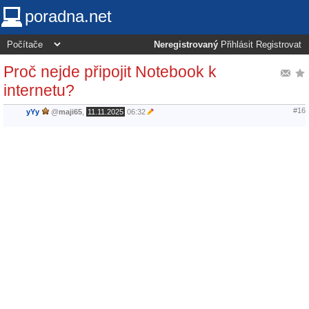
poradna.net
Neregistrovaný
Přihlásit
Registrovat
Proč nejde připojit Notebook k
internetu?
#16
yYy
@
maji65
,
11.11.2025
06:32