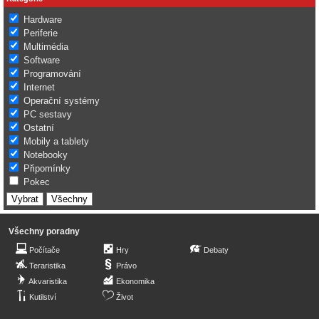
Hardware
Periferie
Multimédia
Software
Programování
Internet
Operační systémy
PC sestavy
Ostatní
Mobily a tablety
Notebooky
Připomínky
Pokec
Všechny poradny
Počítače
Hry
Debaty
Teraristika
Právo
Akvaristika
Ekonomika
Kutilství
Život