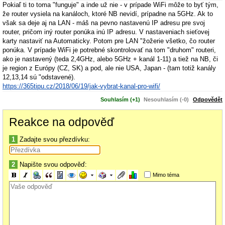
Pokiaľ ti to toma "funguje" a inde už nie - v prípade WiFi môže to byť tým,
že router vysiela na kanáloch, ktoré NB nevidí, prípadne na 5GHz. Ak to
však sa deje aj na LAN - máš na pevno nastavenú IP adresu pre svoj
router, pričom iný router ponúka inú IP adresu. V nastaveniach sieťovej
karty nastaviť na Automaticky. Potom pre LAN "žožerie všetko, čo router
ponúka. V prípade WiFi je potrebné skontrolovať na tom "druhom" routeri,
ako je nastavený (teda 2,4GHz, alebo 5GHz + kanál 1-11) a tiež na NB, či
je region z Európy (CZ, SK) a pod, ale nie USA, Japan - (tam totiž kanály
12,13,14 sú "odstavené).
https://365tipu.cz/2018/06/19/jak-vybrat-kanal-pro-wifi/
Souhlasím (+1)
Nesouhlasím (-0)
Odpovědět
Reakce na odpověď
1
Zadajte svou přezdívku:
2
Napište svou odpověď:
Mimo téma