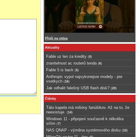
Přejít na videa
Aktuality
Fable uz len za kredity
(
0
)
zranitelnost ac routerů tenda
(
6
)
Fable 5 is back
(
5
)
Anthropic vypol najvykonejsie modely - pre
vsetkych
(
16
)
Jak odhalit falešný USB flash disk?
(
20
)
Články
Táto kapela má milióny fanúšikov. Až na to, že
neexistuje.
(
14
)
Windows 11 - připojení současně k několika
sítím
(
7
)
NAS QNAP - výměna systémového disku
(
10
)
MikroTik router 11 - tipy
(
5
)