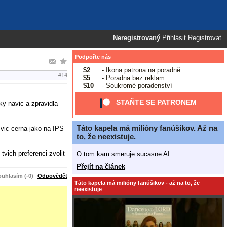
Neregistrovaný
Přihlásit
Registrovat
Podpořte nás
$2
- Ikona patrona na poradně
#14
$5
- Poradna bez reklam
$10
- Soukromé poradenství
STAŇTE SE PATRONEM
y navic a zpravidla
Táto kapela má milióny fanúšikov. Až na
vic cerna jako na IPS
to, že neexistuje.
vich preferenci zvolit
O tom kam smeruje sucasne AI.
Přejít na článek
uhlasím (-0)
Odpovědět
Táto kapela má milióny fanúšikov - až na to, že
neexistuje