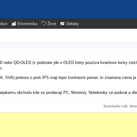
rávo
Ekonomika
Život
Debaty
OLED nebo QD-OLED (v podstate jde o OLED ktery pouziva kvantove tecky cteck
i.
 SVA) protoze o proti IPS maji lepsi kontrastni pomer, to znamena cerna je 
 nejakemu obchodu kde se prodavaji PC, Monitory, Notebooky se podivat a dle t
Souhlasím (+0)
Neso