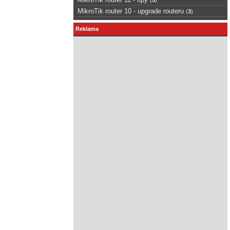
MikroTik router 10 - upgrade routeru
(
3
)
Reklama