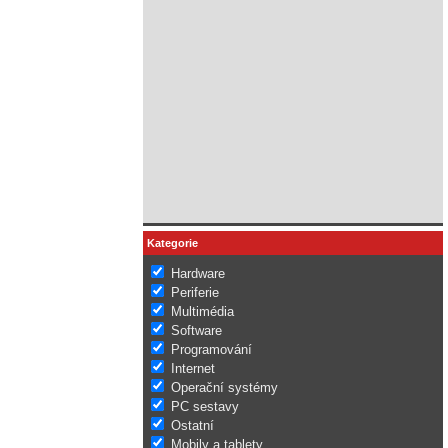
Kategorie
Hardware
Periferie
Multimédia
Software
Programování
Internet
Operační systémy
PC sestavy
Ostatní
Mobily a tablety