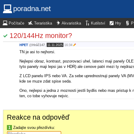
poradna.net
Počítače
Teraristika
Akvaristika
Kutilství
Hry
P
120/144Hz monitor?
HPET
@
Hráč147
,
11.11.2025
16:34
TN je asi to nejhorsi.
Nejlepsi obraz, kontrast, pozorovaci uhel, latenci maji panely 
tyto panely maji lepsi jas v HDR) ale cenove patri mezi ty nejdrazs
Z LCD panelu IPS nebo VA. Za sebe uprednostnuji panely VA (MVA,
kde se muze zdat spise seda.
Ono, nejlepsi a jedna z moznosti jestli bydlis nebo mas pristup k
ten, co tobe vyhovuje nejvic.
Reakce na odpověď
1
Zadajte svou přezdívku: