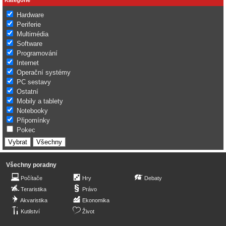
Hardware
Periferie
Multimédia
Software
Programování
Internet
Operační systémy
PC sestavy
Ostatní
Mobily a tablety
Notebooky
Připomínky
Pokec
Všechny poradny
Počítače
Hry
Debaty
Teraristika
Právo
Akvaristika
Ekonomika
Kutilství
Život