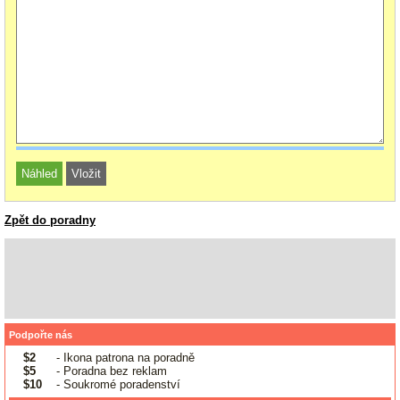
Zpět do poradny
Podpořte nás
$2
- Ikona patrona na poradně
$5
- Poradna bez reklam
$10
- Soukromé poradenství