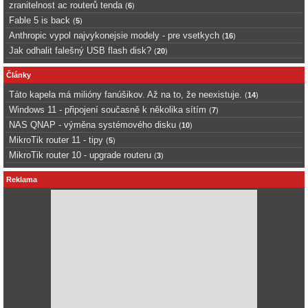
zranitelnost ac routerů tenda
(
6
)
Fable 5 is back
(
5
)
Anthropic vypol najvykonejsie modely - pre vsetkych
(
16
)
Jak odhalit falešný USB flash disk?
(
20
)
Články
Táto kapela má milióny fanúšikov. Až na to, že neexistuje.
(
14
)
Windows 11 - připojení současně k několika sítím
(
7
)
NAS QNAP - výměna systémového disku
(
10
)
MikroTik router 11 - tipy
(
5
)
MikroTik router 10 - upgrade routeru
(
3
)
Reklama