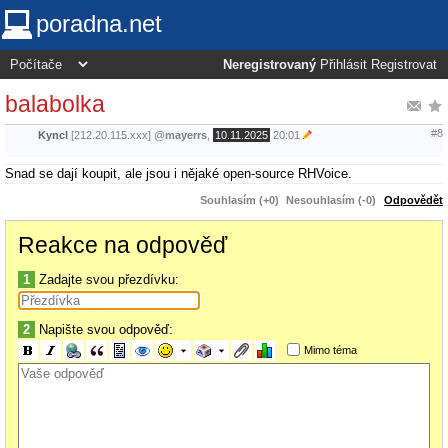
poradna.net
Neregistrovaný
Přihlásit
Registrovat
balabolka
#8
Kyncl
[212.20.115.xxx]
@
mayerrs
,
10.11.2025
20:01
Snad se dají koupit, ale jsou i nějaké open-source RHVoice.
Souhlasím (+0)
Nesouhlasím (-0)
Odpovědět
Reakce na odpověď
1
Zadajte svou přezdívku:
2
Napište svou odpověď:
Mimo téma