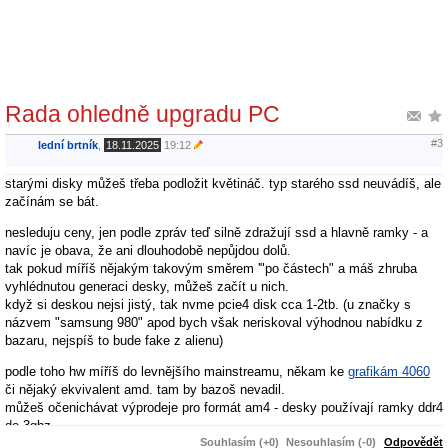
Rada ohledně upgradu PC
#3
lední brtník
,
18.11.2025
19:12
starými disky můžeš třeba podložit květináč. typ starého ssd neuvádíš, ale
začínám se bát.
nesleduju ceny, jen podle zpráv teď silně zdražují ssd a hlavně ramky - a
navíc je obava, že ani dlouhodobě nepůjdou dolů.
tak pokud míříš nějakým takovým směrem '"po částech" a máš zhruba
vyhlédnutou generaci desky, můžeš začít u nich.
když si deskou nejsi jistý, tak nvme pcie4 disk cca 1-2tb. (u značky s
názvem "samsung 980" apod bych však neriskoval výhodnou nabídku z
bazaru, nejspíš to bude fake z alienu)
podle toho hw míříš do levnějšího mainstreamu, někam ke
grafikám 4060
či nějaký ekvivalent amd. tam by bazoš nevadil.
můžeš očenichávat výprodeje pro formát am4 - desky používají ramky ddr4
do 3ghz.
Souhlasím (+0)
Nesouhlasím (-0)
Odpovědět