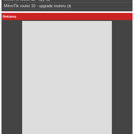
MikroTik router 10 - upgrade routeru
(
3
)
Reklama