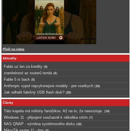
Přejít na videa
Aktuality
Fable uz len za kredity
(
0
)
zranitelnost ac routerů tenda
(
6
)
Fable 5 is back
(
5
)
Anthropic vypol najvykonejsie modely - pre vsetkych
(
16
)
Jak odhalit falešný USB flash disk?
(
20
)
Články
Táto kapela má milióny fanúšikov. Až na to, že neexistuje.
(
14
)
Windows 11 - připojení současně k několika sítím
(
7
)
NAS QNAP - výměna systémového disku
(
10
)
MikroTik router 11 - tipy
(
5
)