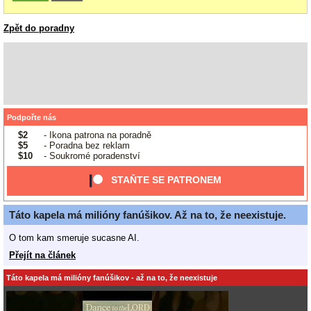
Zpět do poradny
Podpořte nás
$2
- Ikona patrona na poradně
$5
- Poradna bez reklam
$10
- Soukromé poradenství
STAŇTE SE PATRONEM
Táto kapela má milióny fanúšikov. Až na to, že neexistuje.
O tom kam smeruje sucasne AI.
Přejít na článek
Táto kapela má milióny fanúšikov - až na to, že neexistuje