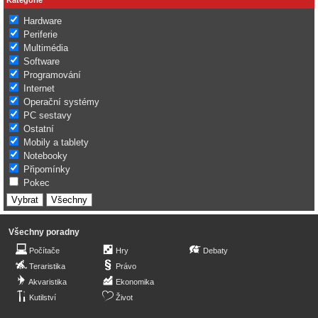
Hardware
Periferie
Multimédia
Software
Programování
Internet
Operační systémy
PC sestavy
Ostatní
Mobily a tablety
Notebooky
Připomínky
Pokec
Všechny poradny
Počítače
Hry
Debaty
Teraristika
Právo
Akvaristika
Ekonomika
Kutilství
Život