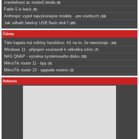
zranitelnost ac routerů tenda
(
6
)
Fable 5 is back
(
5
)
Anthropic vypol najvykonejsie modely - pre vsetkych
(
16
)
Jak odhalit falešný USB flash disk?
(
20
)
Články
Táto kapela má milióny fanúšikov. Až na to, že neexistuje.
(
14
)
Windows 11 - připojení současně k několika sítím
(
7
)
NAS QNAP - výměna systémového disku
(
10
)
MikroTik router 11 - tipy
(
5
)
MikroTik router 10 - upgrade routeru
(
3
)
Reklama