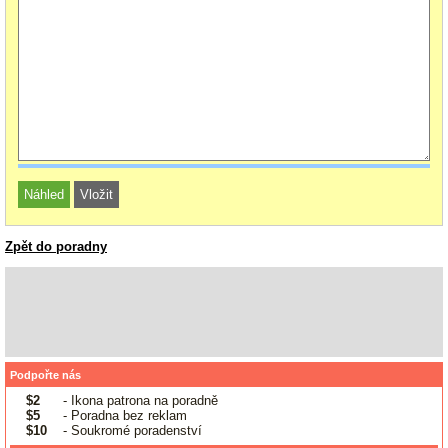
Zpět do poradny
Podpořte nás
$2
- Ikona patrona na poradně
$5
- Poradna bez reklam
$10
- Soukromé poradenství