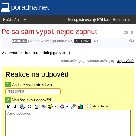
poradna.net
Neregistrovaný
Přihlásit
Registrovat
Pc sa sám vypol, nejde zapnut
#19
Matt6745
[81.92.254.xxx]
@
Lukas1982
,
25.11.2025
14:11
V servise mi tam teraz dali gigabyte. :)
Souhlasím (+0)
Nesouhlasím (-0)
Odpovědět
Reakce na odpověď
1
Zadajte svou přezdívku:
2
Napište svou odpověď:
Mimo téma