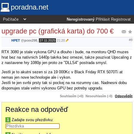
poradna.net
Neregistrovaný
Přihlásit
Registrovat
upgrade pc (grafická karta) do 700 €
#8
HPET
@
pcex298
,
27.11.2025
21:20
RTX 3080 je stale vykona GPU a dlouho i bude, na monitoru QHD muzes
hrat bez na nativnich 1440p takrka bez omezei, takze pouzivat Upscaling z
z nastavene hry 1080p jen proto ze "DLLS4" postrada smysl.
Jestli je to akutni sezen si za 19 000Kc v Black Friday RTX 5070Ti at
nemas jen nove technologie ale i vykon.
Jestli te jen svrbi prsty tak si pockej na na rozumny cas. Nadnesni dobu
disponujes stale velmi vykonou GPU bez potreby upgradu.
Souhlasím (+0)
Nesouhlasím (-0)
Odpovědět
Reakce na odpověď
1
Zadajte svou přezdívku: