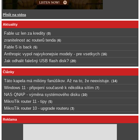
Přejít na videa
Aktuality
Fable uz len za kredity
(
0
)
zranitelnost ac routerů tenda
(
6
)
Fable 5 is back
(
5
)
Anthropic vypol najvykonejsie modely - pre vsetkych
(
16
)
Jak odhalit falešný USB flash disk?
(
20
)
Články
Táto kapela má milióny fanúšikov. Až na to, že neexistuje.
(
14
)
Windows 11 - připojení současně k několika sítím
(
7
)
NAS QNAP - výměna systémového disku
(
10
)
MikroTik router 11 - tipy
(
5
)
MikroTik router 10 - upgrade routeru
(
3
)
Reklama