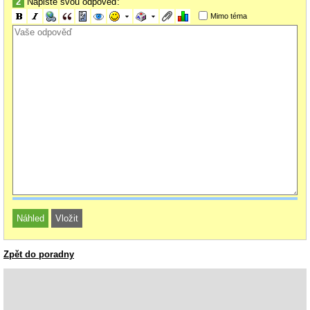
2
Napište svou odpověď:
Mimo téma
Zpět do poradny