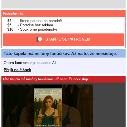
Podpořte nás
$2
- Ikona patrona na poradně
$5
- Poradna bez reklam
$10
- Soukromé poradenství
STAŇTE SE PATRONEM
Táto kapela má milióny fanúšikov. Až na to, že neexistuje.
O tom kam smeruje sucasne AI.
Přejít na článek
Táto kapela má milióny fanúšikov - až na to, že neexistuje