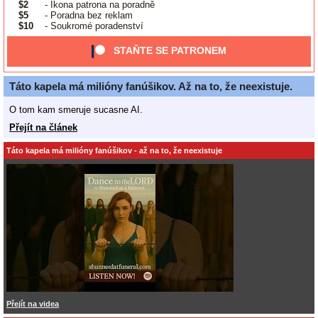
$2
- Ikona patrona na poradně
$5
- Poradna bez reklam
$10
- Soukromé poradenství
STAŇTE SE PATRONEM
Táto kapela má milióny fanúšikov. Až na to, že neexistuje.
O tom kam smeruje sucasne AI.
Přejít na článek
Táto kapela má milióny fanúšikov - až na to, že neexistuje
Přejít na videa