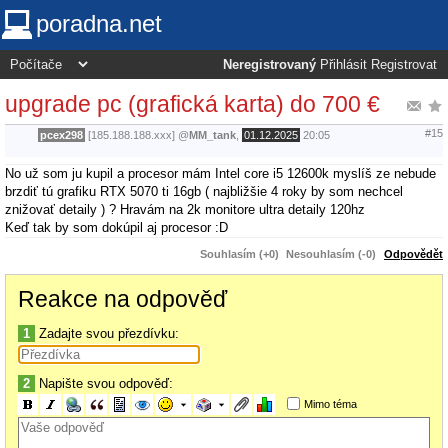
poradna.net
Neregistrovaný
Přihlásit
Registrovat
upgrade pc (grafická karta) do 700 €
#15
pcex298
[185.188.188.xxx]
@
MM_tank
,
01.12.2025
20:05
No už som ju kupil a procesor mám Intel core i5 12600k myslíš ze nebude
brzdiť tú grafiku RTX 5070 ti 16gb ( najbližšie 4 roky by som nechcel
znižovať detaily ) ? Hravám na 2k monitore ultra detaily 120hz
Keď tak by som dokúpil aj procesor :D
Souhlasím (+0)
Nesouhlasím (-0)
Odpovědět
Reakce na odpověď
1
Zadajte svou přezdívku:
2
Napište svou odpověď:
Mimo téma