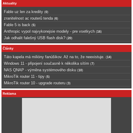
Aktuality
Fable uz len za kredity
(
0
)
zranitelnost ac routerů tenda
(
6
)
Fable 5 is back
(
5
)
Anthropic vypol najvykonejsie modely - pre vsetkych
(
16
)
Jak odhalit falešný USB flash disk?
(
20
)
Články
Táto kapela má milióny fanúšikov. Až na to, že neexistuje.
(
14
)
Windows 11 - připojení současně k několika sítím
(
7
)
NAS QNAP - výměna systémového disku
(
10
)
MikroTik router 11 - tipy
(
5
)
MikroTik router 10 - upgrade routeru
(
3
)
Reklama