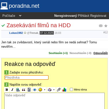
poradna.net
Neregistrovaný
Přihlásit
Registrovat
Zasekávání filmů na HDD
#12
Lukas1982
@
Trenak
,
07.12.2025
16:03
Jen tak ze zvědavosti, který seriál nebo film se nedá sehnat? Tomu
nevěřím...
Souhlasím (+1)
Nesouhlasím (-0)
Odpovědět
Reakce na odpověď
1
Zadajte svou přezdívku:
2
Napište svou odpověď:
Mimo téma