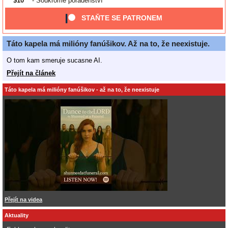
$10
- Soukromé poradenství
STAŇTE SE PATRONEM
Táto kapela má milióny fanúšikov. Až na to, že neexistuje.
O tom kam smeruje sucasne AI.
Přejít na článek
Táto kapela má milióny fanúšikov - až na to, že neexistuje
Přejít na videa
Aktuality