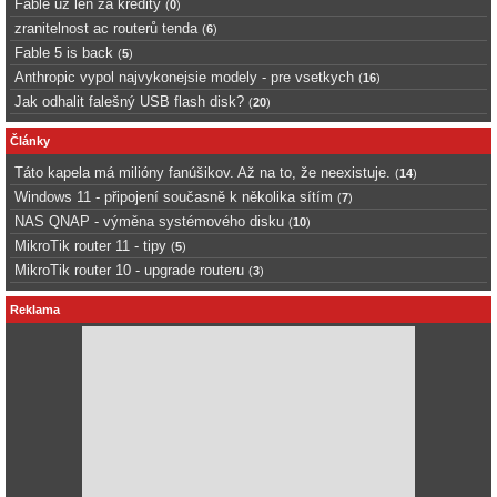
Fable uz len za kredity
(
0
)
zranitelnost ac routerů tenda
(
6
)
Fable 5 is back
(
5
)
Anthropic vypol najvykonejsie modely - pre vsetkych
(
16
)
Jak odhalit falešný USB flash disk?
(
20
)
Články
Táto kapela má milióny fanúšikov. Až na to, že neexistuje.
(
14
)
Windows 11 - připojení současně k několika sítím
(
7
)
NAS QNAP - výměna systémového disku
(
10
)
MikroTik router 11 - tipy
(
5
)
MikroTik router 10 - upgrade routeru
(
3
)
Reklama