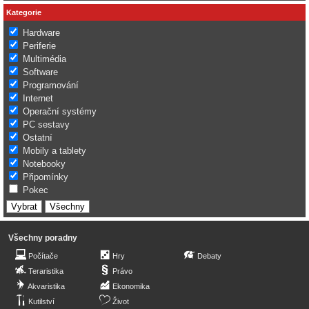
Kategorie
Hardware
Periferie
Multimédia
Software
Programování
Internet
Operační systémy
PC sestavy
Ostatní
Mobily a tablety
Notebooky
Připomínky
Pokec
Všechny poradny
Počítače
Hry
Debaty
Teraristika
Právo
Akvaristika
Ekonomika
Kutilství
Život