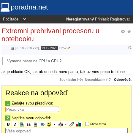
poradna.net
Neregistrovaný
Přihlásit
Registrovat
Extremni prehrivani procesoru u
notebooku.
#2
jjj
[95.105.218.xxx],
13.12.2025
11:52
Vymena pasty na CPU a GPU?
ak je chladic OK, tak ak si nedal novu pastu, tak uz vies preco to blbne.
Souhlasím (+0)
Nesouhlasím (-0)
Odpovědět
Reakce na odpověď
1
Zadajte svou přezdívku:
2
Napište svou odpověď:
Mimo téma