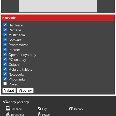
Kategorie
Hardware
Periferie
Multimédia
Software
Programování
Internet
Operační systémy
PC sestavy
Ostatní
Mobily a tablety
Notebooky
Připomínky
Pokec
Všechny poradny
Počítače
Hry
Debaty
Teraristika
Právo