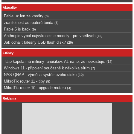
Aktuality
Fable uz len za kredity
(
0
)
zranitelnost ac routerů tenda
(
6
)
Fable 5 is back
(
5
)
Anthropic vypol najvykonejsie modely - pre vsetkych
(
16
)
Jak odhalit falešný USB flash disk?
(
20
)
Články
Táto kapela má milióny fanúšikov. Až na to, že neexistuje.
(
14
)
Windows 11 - připojení současně k několika sítím
(
7
)
NAS QNAP - výměna systémového disku
(
10
)
MikroTik router 11 - tipy
(
5
)
MikroTik router 10 - upgrade routeru
(
3
)
Reklama