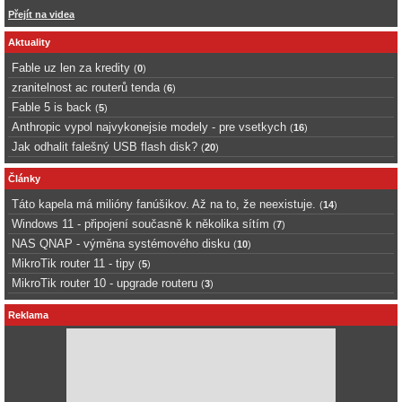
Přejít na videa
Aktuality
Fable uz len za kredity
(
0
)
zranitelnost ac routerů tenda
(
6
)
Fable 5 is back
(
5
)
Anthropic vypol najvykonejsie modely - pre vsetkych
(
16
)
Jak odhalit falešný USB flash disk?
(
20
)
Články
Táto kapela má milióny fanúšikov. Až na to, že neexistuje.
(
14
)
Windows 11 - připojení současně k několika sítím
(
7
)
NAS QNAP - výměna systémového disku
(
10
)
MikroTik router 11 - tipy
(
5
)
MikroTik router 10 - upgrade routeru
(
3
)
Reklama