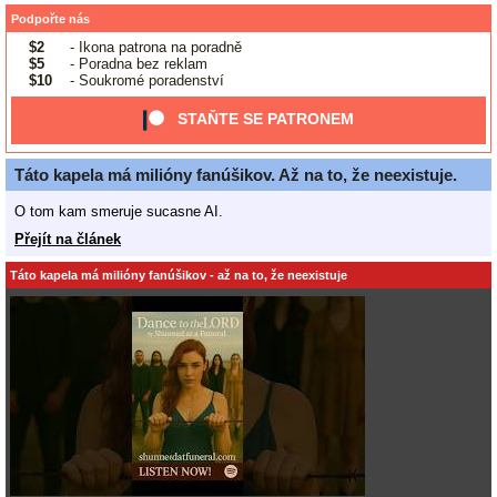
Podpořte nás
$2
- Ikona patrona na poradně
$5
- Poradna bez reklam
$10
- Soukromé poradenství
STAŇTE SE PATRONEM
Táto kapela má milióny fanúšikov. Až na to, že neexistuje.
O tom kam smeruje sucasne AI.
Přejít na článek
Táto kapela má milióny fanúšikov - až na to, že neexistuje