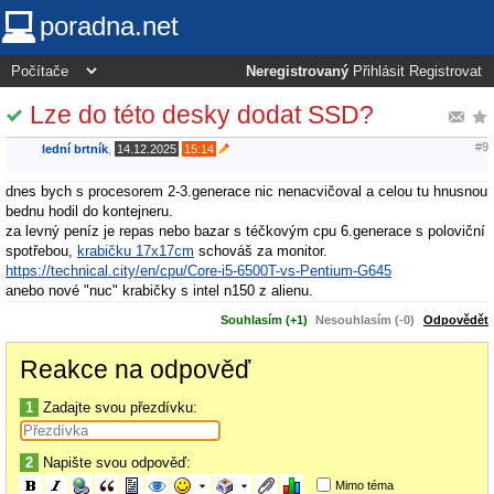
poradna.net
Neregistrovaný
Přihlásit
Registrovat
Lze do této desky dodat SSD?
#9
lední brtník
,
14.12.2025
15:14
dnes bych s procesorem 2-3.generace nic nenacvičoval a celou tu hnusnou
bednu hodil do kontejneru.
za levný peníz je repas nebo bazar s téčkovým cpu 6.generace s poloviční
spotřebou,
krabičku 17x17cm
schováš za monitor.
https://technical.city/en/cpu/Core-i5-6500T-vs-Pentium-G645
anebo nové "nuc" krabičky s intel n150 z alienu.
Souhlasím (+1)
Nesouhlasím (-0)
Odpovědět
Reakce na odpověď
1
Zadajte svou přezdívku:
2
Napište svou odpověď:
Mimo téma