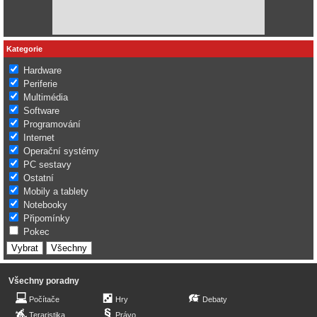
Kategorie
Hardware
Periferie
Multimédia
Software
Programování
Internet
Operační systémy
PC sestavy
Ostatní
Mobily a tablety
Notebooky
Připomínky
Pokec
Všechny poradny
Počítače
Hry
Debaty
Teraristika
Právo