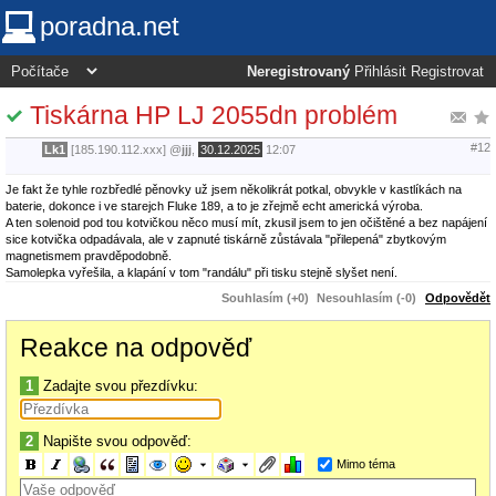
poradna.net
Neregistrovaný
Přihlásit
Registrovat
Tiskárna HP LJ 2055dn problém
#12
Lk1
[185.190.112.xxx]
@
jjj
,
30.12.2025
12:07
Je fakt že tyhle rozbředlé pěnovky už jsem několikrát potkal, obvykle v kastlíkách na
baterie, dokonce i ve starejch Fluke 189, a to je zřejmě echt americká výroba.
A ten solenoid pod tou kotvičkou něco musí mít, zkusil jsem to jen očištěné a bez napájení
sice kotvička odpadávala, ale v zapnuté tiskárně zůstávala "přilepená" zbytkovým
magnetismem pravděpodobně.
Samolepka vyřešila, a klapání v tom "randálu" při tisku stejně slyšet není.
Souhlasím (+0)
Nesouhlasím (-0)
Odpovědět
Reakce na odpověď
1
Zadajte svou přezdívku:
2
Napište svou odpověď:
Mimo téma