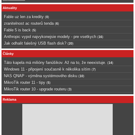
Aktuality
Fable uz len za kredity
(
0
)
zranitelnost ac routerů tenda
(
6
)
Fable 5 is back
(
5
)
Anthropic vypol najvykonejsie modely - pre vsetkych
(
16
)
Jak odhalit falešný USB flash disk?
(
20
)
Články
Táto kapela má milióny fanúšikov. Až na to, že neexistuje.
(
14
)
Windows 11 - připojení současně k několika sítím
(
7
)
NAS QNAP - výměna systémového disku
(
10
)
MikroTik router 11 - tipy
(
5
)
MikroTik router 10 - upgrade routeru
(
3
)
Reklama