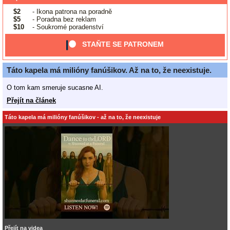
$2
- Ikona patrona na poradně
$5
- Poradna bez reklam
$10
- Soukromé poradenství
STAŇTE SE PATRONEM
Táto kapela má milióny fanúšikov. Až na to, že neexistuje.
O tom kam smeruje sucasne AI.
Přejít na článek
Táto kapela má milióny fanúšikov - až na to, že neexistuje
Přejít na videa