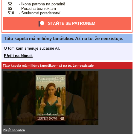
$2
- Ikona patrona na poradně
$5
- Poradna bez reklam
$10
- Soukromé poradenství
STAŇTE SE PATRONEM
Táto kapela má milióny fanúšikov. Až na to, že neexistuje.
O tom kam smeruje sucasne AI.
Přejít na článek
Táto kapela má milióny fanúšikov - až na to, že neexistuje
Přejít na videa