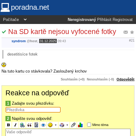
poradna.net
Neregistrovaný
Přihlásit
Registrovat
Na SD kartě nejsou vyfocené fotky
#21
syndrom
@
host
,
31.12.2025
09:43
desetitisíce fotek
Na tuto kartu co stávkovala? Zasloužený krchov
Souhlasím (+0)
Nesouhlasím (-0)
Odpovědět
Reakce na odpověď
1
Zadajte svou přezdívku:
2
Napište svou odpověď:
Mimo téma