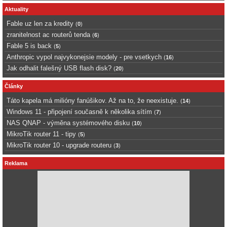
Aktuality
Fable uz len za kredity
(
0
)
zranitelnost ac routerů tenda
(
6
)
Fable 5 is back
(
5
)
Anthropic vypol najvykonejsie modely - pre vsetkych
(
16
)
Jak odhalit falešný USB flash disk?
(
20
)
Články
Táto kapela má milióny fanúšikov. Až na to, že neexistuje.
(
14
)
Windows 11 - připojení současně k několika sítím
(
7
)
NAS QNAP - výměna systémového disku
(
10
)
MikroTik router 11 - tipy
(
5
)
MikroTik router 10 - upgrade routeru
(
3
)
Reklama