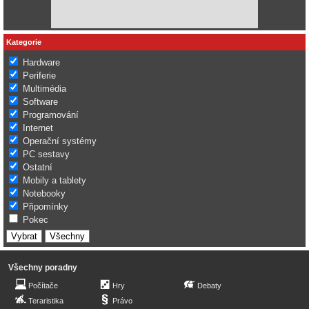
Kategorie
Hardware
Periferie
Multimédia
Software
Programování
Internet
Operační systémy
PC sestavy
Ostatní
Mobily a tablety
Notebooky
Připomínky
Pokec
Všechny poradny
Počítače
Hry
Debaty
Teraristika
Právo