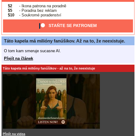
$2
- Ikona patrona na poradně
$5
- Poradna bez reklam
$10
- Soukromé poradenství
STAŇTE SE PATRONEM
Táto kapela má milióny fanúšikov. Až na to, že neexistuje.
O tom kam smeruje sucasne AI.
Přejít na článek
Táto kapela má milióny fanúšikov - až na to, že neexistuje
Přejít na videa