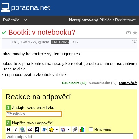
poradna.net
Neregistrovaný
Přihlásit
Registrovat
Bootkit v notebooku?
#14
l.b.
[37.48.9.xxx]
@
Hero
,
14.01.2026
13:12
takze navrhy ke kontrole systemu ignorujes.
pokud te zajima kontrola na neco jako rootkit, je dobre stahnout iso antiviru
- rescue disk.
z nej nabootovat a zkontrolovat disk.
Souhlasím (+2)
Nesouhlasím (-0)
Odpovědět
Reakce na odpověď
1
Zadajte svou přezdívku:
2
Napište svou odpověď:
Mimo téma