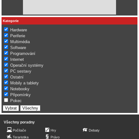
Kategorie
Hardware
Periferie
Multimédia
Software
Programování
Internet
Operační systémy
PC sestavy
Ostatní
Mobily a tablety
Notebooky
Připomínky
Pokec
Všechny poradny
Počítače
Hry
Debaty
Teraristika
Právo