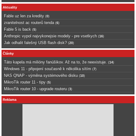
Aktuality
Fable uz len za kredity
(
0
)
zranitelnost ac routerů tenda
(
6
)
Fable 5 is back
(
5
)
Anthropic vypol najvykonejsie modely - pre vsetkych
(
16
)
Jak odhalit falešný USB flash disk?
(
20
)
Články
Táto kapela má milióny fanúšikov. Až na to, že neexistuje.
(
14
)
Windows 11 - připojení současně k několika sítím
(
7
)
NAS QNAP - výměna systémového disku
(
10
)
MikroTik router 11 - tipy
(
5
)
MikroTik router 10 - upgrade routeru
(
3
)
Reklama