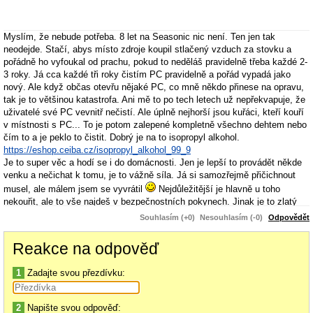
Myslím, že nebude potřeba. 8 let na Seasonic nic není. Ten jen tak
neodejde. Stačí, abys místo zdroje koupil stlačený vzduch za stovku a
pořádně ho vyfoukal od prachu, pokud to neděláš pravidelně třeba každé 2-
3 roky. Já cca každé tři roky čistím PC pravidelně a pořád vypadá jako
nový. Ale když občas otevřu nějaké PC, co mně někdo přinese na opravu,
tak je to většinou katastrofa. Ani mě to po tech letech už nepřekvapuje, že
uživatelé své PC vevnitř nečistí. Ale úplně nejhorší jsou kuřáci, kteří kouří
v místnosti s PC... To je potom zalepené kompletně všechno dehtem nebo
čím to a je peklo to čistit. Dobrý je na to isopropyl alkohol.
https://eshop.ceiba.cz/isopropyl_alkohol_99_9
Je to super věc a hodí se i do domácnosti. Jen je lepší to provádět někde
venku a nečichat k tomu, je to vážně síla. Já si samozřejmě přičichnout
musel, ale málem jsem se vyvrátil
Nejdůležitější je hlavně u toho
nekouřit, ale to vše najdeš v bezpečnostních pokynech. Jinak je to zlatý
pomocník za pár korun.
Souhlasím (+0)
Nesouhlasím (-0)
Odpovědět
Reakce na odpověď
1
Zadajte svou přezdívku:
2
Napište svou odpověď: