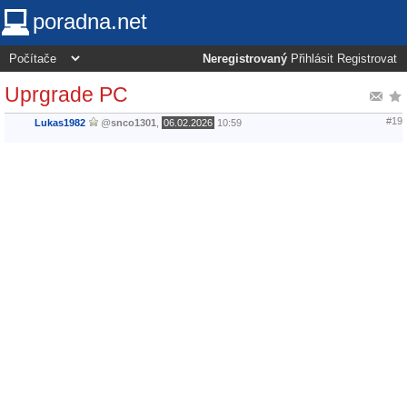
poradna.net
Neregistrovaný
Přihlásit
Registrovat
Uprgrade PC
#19
Lukas1982
@
snco1301
,
06.02.2026
10:59