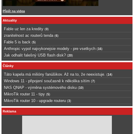
Přejít na videa
Aktuality
Fable uz len za kredity
(
0
)
zranitelnost ac routerů tenda
(
6
)
Fable 5 is back
(
5
)
Anthropic vypol najvykonejsie modely - pre vsetkych
(
16
)
Jak odhalit falešný USB flash disk?
(
20
)
Články
Táto kapela má milióny fanúšikov. Až na to, že neexistuje.
(
14
)
Windows 11 - připojení současně k několika sítím
(
7
)
NAS QNAP - výměna systémového disku
(
10
)
MikroTik router 11 - tipy
(
5
)
MikroTik router 10 - upgrade routeru
(
3
)
Reklama