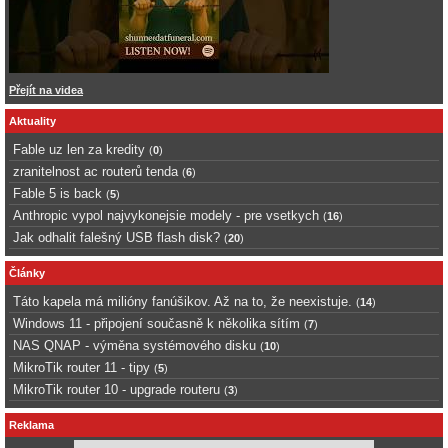
Přejít na videa
Aktuality
Fable uz len za kredity
(
0
)
zranitelnost ac routerů tenda
(
6
)
Fable 5 is back
(
5
)
Anthropic vypol najvykonejsie modely - pre vsetkych
(
16
)
Jak odhalit falešný USB flash disk?
(
20
)
Články
Táto kapela má milióny fanúšikov. Až na to, že neexistuje.
(
14
)
Windows 11 - připojení současně k několika sítím
(
7
)
NAS QNAP - výměna systémového disku
(
10
)
MikroTik router 11 - tipy
(
5
)
MikroTik router 10 - upgrade routeru
(
3
)
Reklama