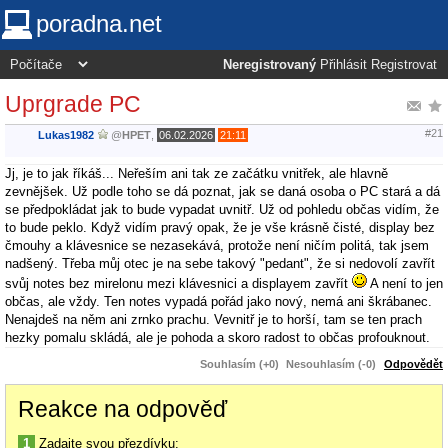
poradna.net
Neregistrovaný
Přihlásit
Registrovat
Uprgrade PC
#21
Lukas1982
@
HPET
,
06.02.2026
21:11
Jj, je to jak říkáš... Neřeším ani tak ze začátku vnitřek, ale hlavně
zevnějšek. Už podle toho se dá poznat, jak se daná osoba o PC stará a dá
se předpokládat jak to bude vypadat uvnitř. Už od pohledu občas vidím, že
to bude peklo. Když vidím pravý opak, že je vše krásně čisté, display bez
čmouhy a klávesnice se nezasekává, protože není ničím politá, tak jsem
nadšený. Třeba můj otec je na sebe takový "pedant", že si nedovolí zavřít
svůj notes bez mirelonu mezi klávesnici a displayem zavřít
A není to jen
občas, ale vždy. Ten notes vypadá pořád jako nový, nemá ani škrábanec.
Nenajdeš na něm ani zrnko prachu. Vevnitř je to horší, tam se ten prach
hezky pomalu skládá, ale je pohoda a skoro radost to občas profouknout.
Souhlasím (+0)
Nesouhlasím (-0)
Odpovědět
Reakce na odpověď
1
Zadajte svou přezdívku: