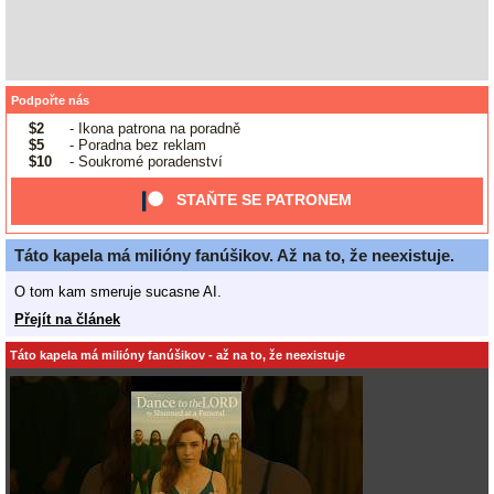
Podpořte nás
$2
- Ikona patrona na poradně
$5
- Poradna bez reklam
$10
- Soukromé poradenství
STAŇTE SE PATRONEM
Táto kapela má milióny fanúšikov. Až na to, že neexistuje.
O tom kam smeruje sucasne AI.
Přejít na článek
Táto kapela má milióny fanúšikov - až na to, že neexistuje