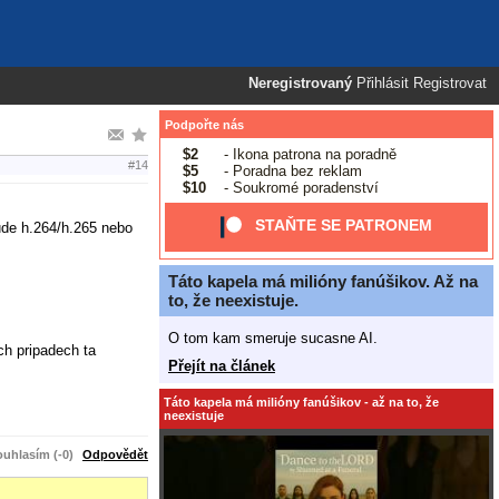
Neregistrovaný
Přihlásit
Registrovat
Podpořte nás
$2
- Ikona patrona na poradně
#14
$5
- Poradna bez reklam
$10
- Soukromé poradenství
STAŇTE SE PATRONEM
ude h.264/h.265 nebo
Táto kapela má milióny fanúšikov. Až na
to, že neexistuje.
O tom kam smeruje sucasne AI.
ch pripadech ta
Přejít na článek
Táto kapela má milióny fanúšikov - až na to, že
neexistuje
uhlasím (-0)
Odpovědět