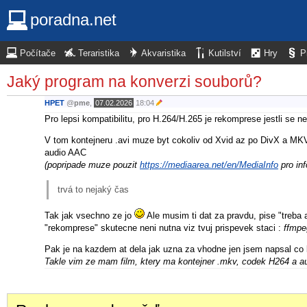
poradna.net
Počítače
Teraristika
Akvaristika
Kutilství
Hry
P
Jaký program na konverzi souborů?
HPET
@
pme
,
07.02.2026
18:04
Pro lepsi kompatibilitu, pro H.264/H.265 je rekomprese jestli se n
V tom kontejneru .avi muze byt cokoliv od Xvid az po DivX a MK
audio AAC
(popripade muze pouzit
https://mediaarea.net/en/MediaInfo
pro in
trvá to nejaký čas
Tak jak vsechno ze jo
Ale musim ti dat za pravdu, pise "treba 
"rekomprese" skutecne neni nutna viz tvuj prispevek staci :
ffmpe
Pak je na kazdem at dela jak uzna za vhodne jen jsem napsal co by
Takle vim ze mam film, ktery ma kontejner .mkv, codek H264 a a