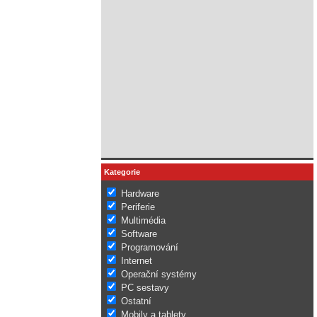
Kategorie
Hardware
Periferie
Multimédia
Software
Programování
Internet
Operační systémy
PC sestavy
Ostatní
Mobily a tablety