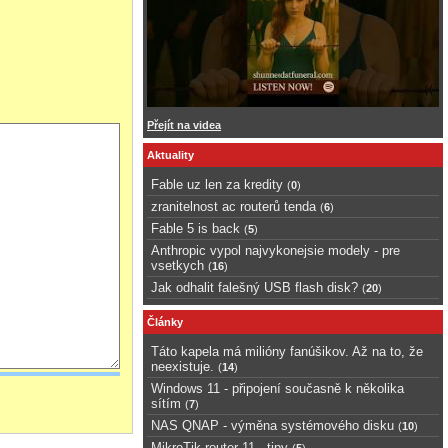
Přejít na videa
Aktuality
Fable uz len za kredity
(
0
)
zranitelnost ac routerů tenda
(
6
)
Fable 5 is back
(
5
)
Anthropic vypol najvykonejsie modely - pre
vsetkych
(
16
)
Jak odhalit falešný USB flash disk?
(
20
)
Články
Táto kapela má milióny fanúšikov. Až na to, že
neexistuje.
(
14
)
Windows 11 - připojení současně k několika
sítím
(
7
)
NAS QNAP - výměna systémového disku
(
10
)
MikroTik router 11 - tipy
(
5
)