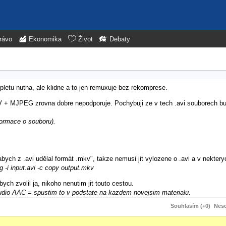
rávo
Ekonomika
Život
Debaty
epletu nutna, ale klidne a to jen remuxuje bez rekomprese.
V + MJPEG zrovna dobre nepodporuje. Pochybuji ze v tech .avi souborech b
formace o souboru).
abych z .avi udělal formát .mkv", takze nemusi jit vylozene o .avi a v nektery
g -i input.avi -c copy output.mkv
ch zvolil ja, nikoho nenutim jit touto cestou.
udio AAC = spustim to v podstate na kazdem novejsim materialu.
Souhlasím (+0)
Neso