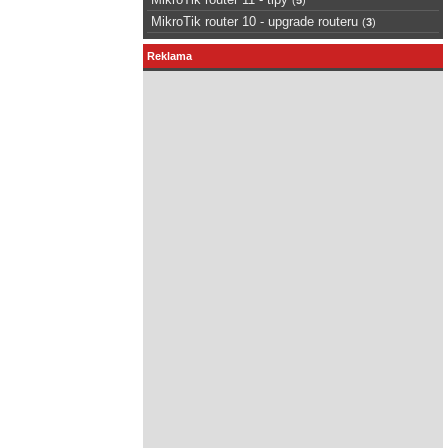
MikroTik router 10 - upgrade routeru
(
3
)
Reklama