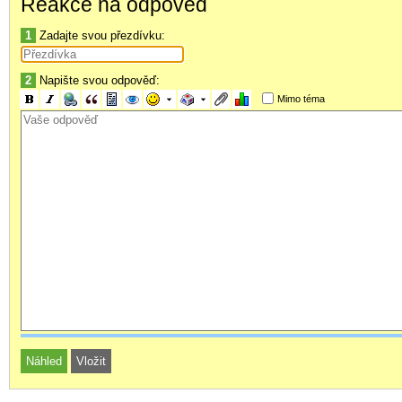
Reakce na odpověď
1
Zadajte svou přezdívku:
2
Napište svou odpověď:
Mimo téma