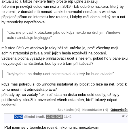
aktualizací). takže některé firmy prostě rdp úplně zakazují.
řešením je novější edice win než z r.2019 - tak dobrého hackera, který by
to zlomil, v domácí síti nemáš. a nikdo normální nemá pc s windows
připojené přímo do internetu bez routeru, i kdyby měl doma jediný pc a nat
by teoreticky nepotřeboval.
"Coz me privadi k otazkam jako co kdyz nekdo na druhym Windows
uctu nainstaluje keylogger"
mít více účtů ve windows je taky běžné. otázka je, proč všechny mají
administrátorská práva a proč jejich hesla rozdáváš na potkání.
vzdálená plocha vyžaduje přihlašovací účet s heslem. pokud ho v paneláku
nevypisuješ na nástěnku, kdo by se ti tam přihlašoval?
"kdybych si na druhy ucet nainstaloval ai který ho bude ovladat"
když máš potřebu si do windows instalovat ay blbost co leze na net, proč k
tomu musí mít admošská práva?
příklady ay, co začaly "uklízet" data na disku nebo celé oddíly, už byly
publikovány. slouží k obveselení všech ostatních, kteří takový nápad
nedostali.
Souhlasím (+0)
Nesouhlasím (-0)
Odpovědět
#12
Dejv3
@
lední brtník
,
22.03.2026
11:42
Ptal jsem se v teoretické rovině, nikomu nic nerozdavam