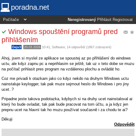
poradna.net
Neregistrovaný
Přihlásit
Registrovat
Windows spouštění programů pred
přihlášením
Dejv3
,
20.03.2026
10:41
,
Software
, 14 odpovědí (1867 zobrazení)
Ahoj, jsem si myslel ze aplikace se spoustej az po přihlášení do windows
uctu, ale kdyz zapnu pc a neprihlasim se ještě, tak uz v teto dobe se muzu
na počítač prihlasit pres program na vzdálenou plochu a ovládát ho.
Coz me privadi k otazkam jako co kdyz nekdo na druhym Windows uctu
nainstaluje keylogger, tak pak muze sejmout heslo do Windows i pro jiny
ucet..?
Pripadne jeste takova podotazka, kdybych si na druhy ucet nainstaloval ai
který ho bude ovladat, tak pak bude pracovat na tom účtu, a ja kdyz jen
prepnu ucet na hlavní tak ho muzu používat současně i za chodu te ai?
Děkuji
Odpovědět