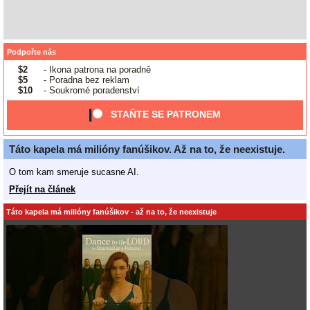
Podpořte nás
$2
- Ikona patrona na poradně
$5
- Poradna bez reklam
$10
- Soukromé poradenství
STAŇTE SE PATRONEM
Táto kapela má milióny fanúšikov. Až na to, že neexistuje.
O tom kam smeruje sucasne AI.
Přejít na článek
Táto kapela má milióny fanúšikov - až na to, že neexistuje