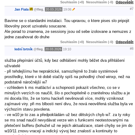
Souhlasím (+0)
Nesouhlasím (-0)
Odpovědět
#7
Jan Fiala
@
fleg
,
20.03.2026
19:06
Bavime se o standardni instalaci. Tou upravou, o ktere pises slo pripojit
libovolny pocet uzivatelu soucasne.
Ale porad to znamena, ze sessiony jsou od sebe izolovane a nemuzes z
jedne zasahovat do druhe
Souhlasím (+0)
Nesouhlasím (-0)
Odpovědět
#8
lední brtník
@
fleg
,
20.03.2026
19:10
služba přepínání účtů, kdy bez odhlášení mohly běžet dva přihlášení
uživatelé
- při tehdejšímu hw nepraktické, samozřejmě to žralo systémové
prostředky, které v té době stačily spíš na pohodlný chod winxp, než na
podstatně náročnější w7
- vzhledem k ms matláctví a schopnosti pokazit všechno, co se v
minulých verzích os naučili, šlo o pochopitelně o zranitelnou službu a je
mi docela líto, že se tomu hackeři nevěnovali více, mohly vzniknout
zajímavé viry. při ms blbosti není divu, že nová neověřená služba byla ve
výchozím stavu povolena.
- ve w10 je to zas a předpokládám už bez dětských chyb w7. za ty roky
se ms snad naučil nevydávat verze win s funkcemi neotestovanými na
přetečení bufferu (bohužel už ne jejich aktualizace, staré chyby se jim do
w10/11 znovu vracejí a indický vývoj bez znalostí a kontinuity to