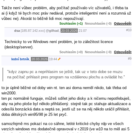
Takže není vůbec problém, aby počítač používalo víc uživatelů, i třeba ta
ai (i když té bych moc práv nedával, protože inteligentní není a rozumná už
vůbec ne). Akorát to běžně lidi moc nepoužívají.
Souhlasím (+1)
Nesouhlasím (-0)
Odpovědět
#10
dsa
[185.87.142.xxx]
@
gilhad
,
20.03.2026
21:07
Technicky to ve Windows není problém, je to záležitost licence
(desktop/server).
Souhlasím (+0)
Nesouhlasím (-0)
Odpovědět
#9
lední brtník
,
20.03.2026
19:44
"kdyz zapnu pc a neprihlasim se ještě, tak uz v teto dobe se muzu
na počítač prihlasit pres program na vzdálenou plochu a ovládát ho."
to je úplně běžné od doby win nt. ten asi doma neměl nikdo, tak třeba od
win2000.
ten pc normálně funguje, můžeš sdílet jeho disky a k ničemu nepotřebuješ,
aby na jeho ploše byl někdo přihlášený. stejně tak pc stahuje aktualizace a
odesílá bonzácká data a neptá se, jestli už se na něj někdo uráčil přihlásit,
doba dětských win95/98 je 25 let pryč.
samozřejmě ms pokazí na co sáhne, letité kritické chyby rdp ve všech
verzích windows ms dodatečně opravoval v r.2019 (ve w10 na to měl asi 5