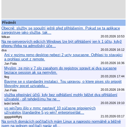
Předmět
Obecně: služby se spouští ještě před přihlášením. Pokud se ta aplikace
zaregistruje jako služba, tak…
20.03.2026 10:53
Wikan
Na ne-serverových edicích Windows lze být přihlášený jen k 1 účtu, když
přepnu třeba na admošský úče…
20.03.2026 16:12
dsa
Ani v rezimu remo desktop nebezi 2 ucty soucasne. Odhlasi to stavajici
a prohlasi ucet z remote.
20.03.2026 16:36
Jan Fiala
Myslim, ze min v 7 slo zasahom do registrov spravit aj dva sucasne
beziace session ak sa nemylim.
20.03.2026 17:44
fleg
Bavime se o standardni instalaci. Tou upravou, o ktere pises slo pripojit
libovolny pocet uzivatelu…
20.03.2026 19:06
Jan Fiala
služba přepínání účtů, kdy bez odhlášení mohly běžet dva přihlášení
uživatelé - při tehdejšímu hw ne…
20.03.2026 19:10
lední brtník
vo win7pro išlo v mmc nastaviť 10 súčasne pripojených
užívatelov,štandardne 5,vo win7 enterprise/dat…
21.03.2026 03:17
ggggdddffghj
Na svých domácích počítačích mám Linux a naprosto normálně a běžně
jsem na jednom počítači naráz při…