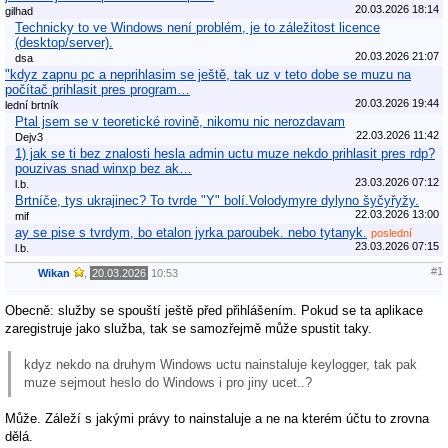
20.03.2026 18:14
gilhad
Technicky to ve Windows není problém, je to záležitost licence
(desktop/server).
20.03.2026 21:07
dsa
"kdyz zapnu pc a neprihlasim se ještě, tak uz v teto dobe se muzu na
počítač prihlasit pres program…
20.03.2026 19:44
lední brtník
Ptal jsem se v teoretické rovině, nikomu nic nerozdavam
22.03.2026 11:42
Dejv3
1) jak se ti bez znalosti hesla admin uctu muze nekdo prihlasit pres rdp?
pouzivas snad winxp bez ak…
23.03.2026 07:12
l.b.
Brtníče, tys ukrajinec? To tvrde "Y" bolí.Volodymyre dylyno šyčyřyžy.
22.03.2026 13:00
mif
ay se pise s tvrdym, bo etalon jyrka paroubek. nebo tytanyk.
poslední
23.03.2026 07:15
l.b.
#1
Wikan
,
20.03.2026
10:53
Obecně: služby se spouští ještě před přihlášením. Pokud se ta aplikace
zaregistruje jako služba, tak se samozřejmě může spustit taky.
kdyz nekdo na druhym Windows uctu nainstaluje keylogger, tak pak
muze sejmout heslo do Windows i pro jiny ucet..?
Může. Záleží s jakými právy to nainstaluje a ne na kterém účtu to zrovna
dělá.