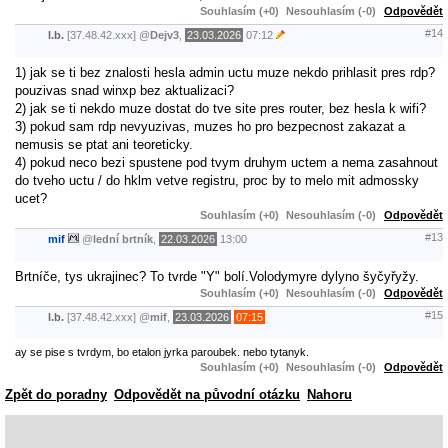
Souhlasím (+0)
Nesouhlasím (-0)
Odpovědět
#14
l.b.
[37.48.42.xxx]
@
Dejv3
,
23.03.2026
07:12
1) jak se ti bez znalosti hesla admin uctu muze nekdo prihlasit pres rdp?
pouzivas snad winxp bez aktualizaci?
2) jak se ti nekdo muze dostat do tve site pres router, bez hesla k wifi?
3) pokud sam rdp nevyuzivas, muzes ho pro bezpecnost zakazat a
nemusis se ptat ani teoreticky.
4) pokud neco bezi spustene pod tvym druhym uctem a nema zasahnout
do tveho uctu / do hklm vetve registru, proc by to melo mit admossky
ucet?
Souhlasím (+0)
Nesouhlasím (-0)
Odpovědět
#13
mif
@
lední brtník
,
22.03.2026
13:00
Brtníče, tys ukrajinec? To tvrde "Y" bolí.Volodymyre dylyno šyčyřyžy.
Souhlasím (+0)
Nesouhlasím (-0)
Odpovědět
#15
l.b.
[37.48.42.xxx]
@
mif
,
23.03.2026
07:15
ay se pise s tvrdym, bo etalon jyrka paroubek. nebo tytanyk.
Souhlasím (+0)
Nesouhlasím (-0)
Odpovědět
Zpět do poradny
Odpovědět na původní otázku
Nahoru