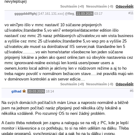
nevylepšuje)
Souhlasím (+0)
Nesouhlasím (-0)
Odpovědět
#11
ggggdddffghj
[147.161.131.xxx]
@
fleg
,
21.03.2026
03:17
vo win7pro išlo v mmc nastaviť 10 súčasne pripojených
užívatelov,štandardne 5,vo win7 enterprise/datacenter edition išlo
nastaviť cez mmc 25 naraz prihlásených užívatelov,vo win vista business
a vyššie cez mmc 25 užívatelov,štandardne 5,vo wxp pro a vyššie 25
užívatelov,ale musel sa doinštalovať IIS server,inak štandardne len 5
užívatelov...........vo win home/starter všeobecne len jeden súčasne
pripojený lokálne a jeden ako quest online,tam sú obvykle nastavenia cez
mmc ignorované-reálne existujú len kontá users/power users a
owners,konto local admin je aktívny len v núdzovom režime a aj to ho
treba najprv povoliť v normálnom bežiacom stave.....iné pravidlá majú win
v doménovom kontroléri a win server edície....
Souhlasím (+0)
Nesouhlasím (-0)
Odpovědět
#6
gilhad
,
20.03.2026
18:14
Na svých domácích počítačích mám Linux a naprosto normálně a běžně
jsem na jednom počítači naráz připojený pod několika účty lokálně a
několika vzdáleně. Pro rozumný OS to není žádný problém.
A často třeba notebook jen zapnu a naloguju se na něj z PC, kde je lepší
monitor i klávesnice a co potřebuju, to si na něm udělám na dálku. Třeba
update programů, synchronizaci dat a pak ho na tu dálku i vypnu.