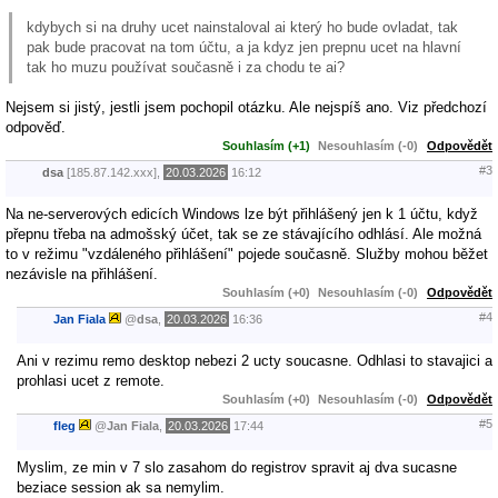
kdybych si na druhy ucet nainstaloval ai který ho bude ovladat, tak
pak bude pracovat na tom účtu, a ja kdyz jen prepnu ucet na hlavní
tak ho muzu používat současně i za chodu te ai?
Nejsem si jistý, jestli jsem pochopil otázku. Ale nejspíš ano. Viz předchozí
odpověď.
Souhlasím (+1)
Nesouhlasím (-0)
Odpovědět
#3
dsa
[185.87.142.xxx],
20.03.2026
16:12
Na ne-serverových edicích Windows lze být přihlášený jen k 1 účtu, když
přepnu třeba na admošský účet, tak se ze stávajícího odhlásí. Ale možná
to v režimu "vzdáleného přihlášení" pojede současně. Služby mohou běžet
nezávisle na přihlášení.
Souhlasím (+0)
Nesouhlasím (-0)
Odpovědět
#4
Jan Fiala
@
dsa
,
20.03.2026
16:36
Ani v rezimu remo desktop nebezi 2 ucty soucasne. Odhlasi to stavajici a
prohlasi ucet z remote.
Souhlasím (+0)
Nesouhlasím (-0)
Odpovědět
#5
fleg
@
Jan Fiala
,
20.03.2026
17:44
Myslim, ze min v 7 slo zasahom do registrov spravit aj dva sucasne
beziace session ak sa nemylim.