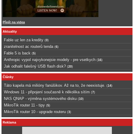
Přejít na videa
Aktuality
Fable uz len za kredity
(
0
)
zranitelnost ac routerů tenda
(
6
)
Fable 5 is back
(
5
)
Anthropic vypol najvykonejsie modely - pre vsetkych
(
16
)
Jak odhalit falešný USB flash disk?
(
20
)
Články
Táto kapela má milióny fanúšikov. Až na to, že neexistuje.
(
14
)
Windows 11 - připojení současně k několika sítím
(
7
)
NAS QNAP - výměna systémového disku
(
10
)
MikroTik router 11 - tipy
(
5
)
MikroTik router 10 - upgrade routeru
(
3
)
Reklama