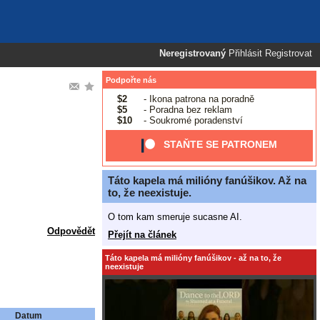
Neregistrovaný
Přihlásit
Registrovat
Podpořte nás
$2
- Ikona patrona na poradně
$5
- Poradna bez reklam
$10
- Soukromé poradenství
STAŇTE SE PATRONEM
Táto kapela má milióny fanúšikov. Až na
to, že neexistuje.
O tom kam smeruje sucasne AI.
Odpovědět
Přejít na článek
Táto kapela má milióny fanúšikov - až na to, že
neexistuje
Datum