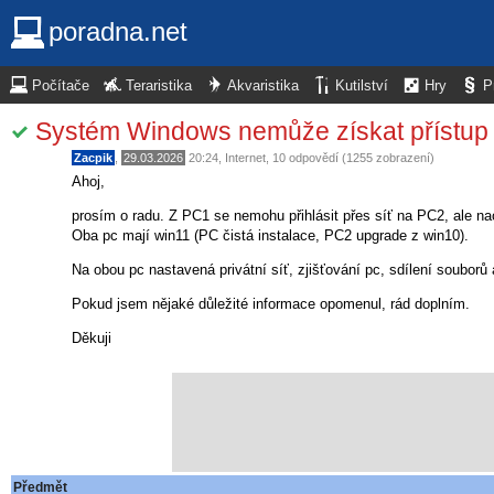
poradna.net
Počítače
Teraristika
Akvaristika
Kutilství
Hry
P
Systém Windows nemůže získat přístup 
Zacpik
,
29.03.2026
20:24
,
Internet
, 10 odpovědí (1255 zobrazení)
Ahoj,
prosím o radu. Z PC1 se nemohu přihlásit přes síť na PC2, ale na
Oba pc mají win11 (PC čistá instalace, PC2 upgrade z win10).
Na obou pc nastavená privátní síť, zjišťování pc, sdílení souborů
Pokud jsem nějaké důležité informace opomenul, rád doplním.
Děkuji
Předmět