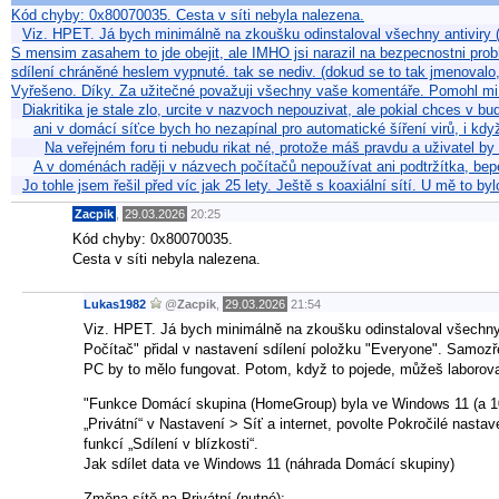
Kód chyby: 0x80070035. Cesta v síti nebyla nalezena.
Viz. HPET. Já bych minimálně na zkoušku odinstaloval všechny antiviry
S mensim zasahem to jde obejit, ale IMHO jsi narazil na bezpecnostni prob
sdílení chráněné heslem vypnuté. tak se nediv. (dokud se to tak jmenova
Vyřešeno. Díky. Za užitečné považuji všechny vaše komentáře. Pomohl mi
Diakritika je stale zlo, urcite v nazvoch nepouzivat, ale pokial chces v 
ani v domácí síťce bych ho nezapínal pro automatické šíření virů, i kdy
Na veřejném foru ti nebudu rikat né, protože máš pravdu a uživatel b
A v doménách raději v názvech počítačů nepoužívat ani podtržítka, be
Jo tohle jsem řešil před víc jak 25 lety. Ještě s koaxiální sítí. U mě to b
Zacpik
,
29.03.2026
20:25
Kód chyby: 0x80070035.
Cesta v síti nebyla nalezena.
Lukas1982
@
Zacpik
,
29.03.2026
21:54
Viz. HPET. Já bych minimálně na zkoušku odinstaloval všechny a
Počítač" přidal v nastavení sdílení položku "Everyone". Samozř
PC by to mělo fungovat. Potom, když to pojede, můžeš laborovat
"Funkce Domácí skupina (HomeGroup) byla ve Windows 11 (a 10) 
„Privátní“ v Nastavení > Síť a internet, povolte Pokročilé nastav
funkcí „Sdílení v blízkosti“.
Jak sdílet data ve Windows 11 (náhrada Domácí skupiny)
Změna sítě na Privátní (nutné):