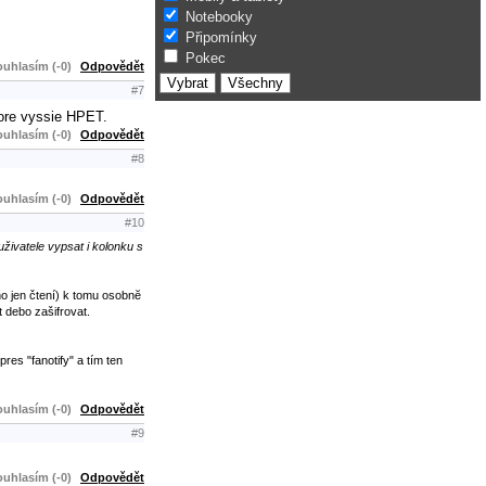
Notebooky
Připomínky
Pokec
uhlasím (-0)
Odpovědět
#7
 hore vyssie HPET.
uhlasím (-0)
Odpovědět
#8
uhlasím (-0)
Odpovědět
#10
uživatele vypsat i kolonku s
no jen čtení) k tomu osobnĕ
t debo zašifrovat.
pres "fanotify" a tím ten
uhlasím (-0)
Odpovědět
#9
uhlasím (-0)
Odpovědět