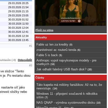
29.03.2026 20:25
29.03.2026 21:54
29.03.2026 21:15
29.03.2026 23:05
30.03.2026 01:52
30.03.2026 11:50
30.03.2026 12:04
Přejít na videa
30.03.2026 12:41
30.03.2026 12:34
Aktuality
30.03.2026 13:45
Fable uz len za kredity
(
0
)
#1
zranitelnost ac routerů tenda
(
6
)
Fable 5 is back
(
5
)
uhlasím (-0)
Odpovědět
Anthropic vypol najvykonejsie modely - pre
vsetkych
(
16
)
#3
Jak odhalit falešný USB flash disk?
(
20
)
 ve složce "Tento
m je. Po restartu obou
Články
Táto kapela má milióny fanúšikov. Až na to, že
 nastavte síť jako
neexistuje.
(
14
)
astnosti složky nebo
Windows 11 - připojení současně k několika
sítím
(
7
)
NAS QNAP - výměna systémového disku
(
10
)
MikroTik router 11 - tipy
(
5
)