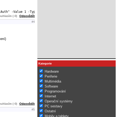
tAuth" -Value 1 -Type DWord
uhlasím (-0)
Odpovědět
#4
ení)
Kategorie
Hardware
Periferie
Multimédia
Software
Programování
Internet
Operační systémy
uhlasím (-0)
Odpovědět
PC sestavy
#5
Ostatní
Mobily a tablety