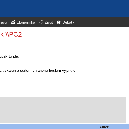
rávo
Ekonomika
Život
Debaty
k \\PC2
opak to jde.
 a tiskáren a sdílení chráněné heslem vypnuté.
Autor