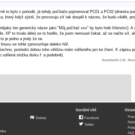
í. U mě to bylo v pohodě, já tehdy počítače pojmenoval PC01 a PC02 (dneska j
a, který když zjistil, že provozuju síť tak dospěl k názoru, že budu vědět, pr
nějaký ten generický název jako "Můj počítač xxx" by bylo holé šílenství). A
e, XP to trvalo déle) se to hodilo, že jsem nemusel čekat, až se načte síť, a
to je jedno a jindy že ne.
 linuxu se tohle zprovozňuje daleko hůř.
chno, poslední dobou toho většinu mám sdíleného jen ke čtení. K zápisu je
 sdílená složka disku f: a podobně).
Souhlasím (+0)
Neso
Sociální sítě
Ostat
Prav
Debaty
Facebook
Rek
Twitter
Podp
mika
FAQ