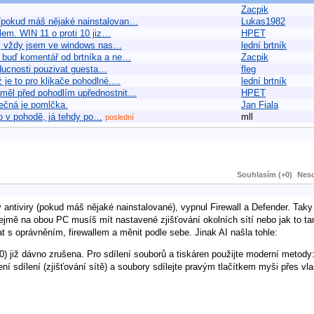
Zacpik
 (pokud máš nějaké nainstalovan…
Lukas1982
lem. WIN 11 o proti 10 jiz…
HPET
lo, vždy jsem ve windows nas…
lední brtník
 buď komentář od brtníka a ne…
Zacpik
buducnosti pouzivat guesta…
fleg
ž je to pro klikače pohodlné.…
lední brtník
y mĕl před pohodlím upřednostnit…
HPET
pečná je pomlčka.
Jan Fiala
ylo v pohodě, já tehdy po…
mll
poslední
Souhlasím (+0)
Neso
ntiviry (pokud máš nějaké nainstalované), vypnul Firewall a Defender. Taky
ejmě na obou PC musíš mít nastavené zjišťování okolních sítí nebo jak to ta
 s oprávněním, firewallem a měnit podle sebe. Jinak AI našla tohle:
již dávno zrušena. Pro sdílení souborů a tiskáren použijte moderní metody:
ení sdílení (zjišťování sítě) a soubory sdílejte pravým tlačítkem myši přes vl