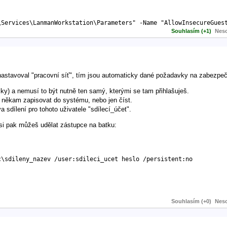
\Services\LanmanWorkstation\Parameters" -Name "AllowInsecureGues
Souhlasím (+1)
Neso
nastavoval "pracovní síť", tím jsou automaticky dané požadavky na zabezpeč
tiky) a nemusí to být nutně ten samý, kterými se tam přihlašuješ.
i někam zapisovat do systému, nebo jen číst.
a sdílení pro tohoto uživatele "sdílecí_účet".
 si pak můžeš udělat zástupce na batku:
\sdileny_nazev /user:sdileci_ucet heslo /persistent:no

Souhlasím (+0)
Neso