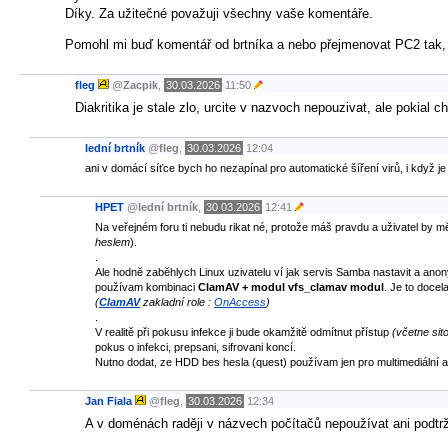
Díky. Za užitečné považuji všechny vaše komentáře.
Pomohl mi buď komentář od brtníka a nebo přejmenovat PC2 tak, a
fleg
@
Zacpik
,
30.03.2026
11:50
Diakritika je stale zlo, urcite v nazvoch nepouzivat, ale pokial
lední brtník
@
fleg
,
30.03.2026
12:04
ani v domácí síťce bych ho nezapínal pro automatické šíření virů, i když j
HPET
@
lední brtník
,
30.03.2026
12:41
Na veřejném foru ti nebudu rikat né, protože máš pravdu a uživatel by m
heslem
).
.
Ale hodnĕ zabĕhlych Linux uzivatelu ví jak servis Samba nastavit a anon
používam kombinaci
ClamAV + modul vfs_clamav modul
. Je to docel
(
ClamAV
zakladní role :
OnAccess
)
.
V realitě při pokusu infekce ji bude okamžitĕ odmítnut přístup
(včetne sit
pokus o infekci, prepsani, sifrovani koncí.
Nutno dodat, ze HDD bes hesla (quest) používam jen pro multimediální a
Jan Fiala
@
fleg
,
30.03.2026
12:34
A v doménách raději v názvech počítačů nepoužívat ani podtr