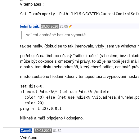
v templates :
Set-ItemProperty -Path "HKLM:\SYSTEM\CurrentControlSet
lední brtník
,
29.03.2026
23:05
sdílení chráněné heslem vypnuté.
tak se nediv. (dokud se to tak jmenovalo, vždy jsem ve windows 
potřebuješ na těch pc nějaký "sdílecí_účet" (s heslem, bez diakri
může být dokonce s omezenými právy, to už je na tobě jestli má 
a pak v tom disku nebo adresáři, který chceš sdílet, nastavíš práv
místo zoufalého hledání kdesi v tentopočítači a vypisování hesla
set disk=X:

if exist %disk%\* (net use %disk% /delete

  color 40) else (net use %disk% \\ip.adresa.druheho.pc
  color 20)

ping -n 1 127.0.0.1
klikneš a máš připojeno / odpojeno.
Zacpik
,
30.03.2026
01:52
Vyřešeno.