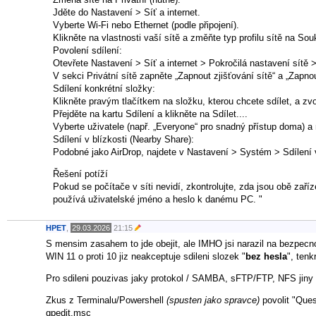
Jděte do Nastavení > Síť a internet.
Vyberte Wi-Fi nebo Ethernet (podle připojení).
Klikněte na vlastnosti vaší sítě a změňte typ profilu sítě na So
Povolení sdílení:
Otevřete Nastavení > Síť a internet > Pokročilá nastavení sítě >
V sekci Privátní sítě zapněte „Zapnout zjišťování sítě“ a „Zapnou
Sdílení konkrétní složky:
Klikněte pravým tlačítkem na složku, kterou chcete sdílet, a zvo
Přejděte na kartu Sdílení a klikněte na Sdílet....
Vyberte uživatele (např. „Everyone“ pro snadný přístup doma) a
Sdílení v blízkosti (Nearby Share):
Podobné jako AirDrop, najdete v Nastavení > Systém > Sdílení v
Řešení potíží
Pokud se počítače v síti nevidí, zkontrolujte, zda jsou obě zaříz
používá uživatelské jméno a heslo k danému PC. "
HPET
,
29.03.2026
21:15
S mensim zasahem to jde obejit, ale IMHO jsi narazil na bezpecn
WIN 11 o proti 10 jiz neakceptuje sdileni slozek "
bez hesla
", ten
Pro sdileni pouzivas jaky protokol / SAMBA, sFTP/FTP, NFS jiny
Zkus z Terminalu/Powershell
(spusten jako spravce)
povolit "Ques
gpedit.msc