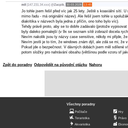
mll
[147.231.34.xxx]
@
Zacpik
,
30.03.2026
13:45
Jo tohle jsem řešil před víc jak 25 lety. Ještě s koaxiální sít
mimo řadu - má originální název). Ale řešil jsem tohle u spolužák
diakritika v názvech byla jedna z příčin, ono toho bylo víc).
Tehdy právě proto, aby se to dobře zadávalo (protože vypisovat 
byly daleko pomalejší (v 9x se seznam sítě zobrazil docela rychl
Nevím nakolik jsou ty názvy case sensitive, někdy mi přijde, že 
Nevím jestli je to tím, že windows znám dýl, ale zdá se mi, že v
Pokud jde o bezpečnost. V dávných dobách jsem měl sdílené vše
potom složky pro nahrávání obsahu (většinou podle vzoru sf jako
Zpět do poradny
Odpovědět na původní otázku
Nahoru
Všechny poradny
Počítače
Hry
Teraristika
Právo
Akvaristika
Ekono