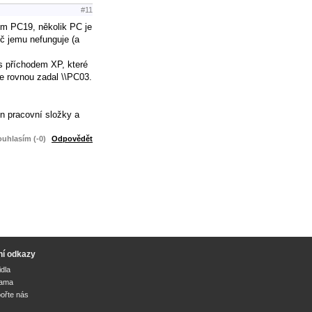
#11
sem PC19, několik PC je
oč jemu nefunguje (a
 s příchodem XP, které
le rovnou zadal \\PC03.
n pracovní složky a
uhlasím (-0)
Odpovědět
ní odkazy
idla
lama
ořte nás