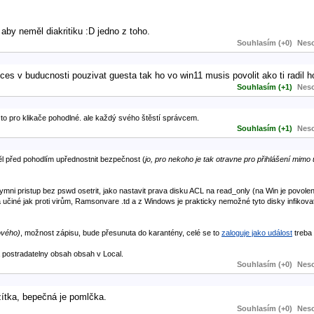
by neměl diakritiku :D jedno z toho.
Souhlasím (+0)
Neso
 chces v buducnosti pouzivat guesta tak ho vo win11 musis povolit ako ti radil
Souhlasím (+1)
Neso
e to pro klikače pohodlné. ale každý svého štěstí správcem.
Souhlasím (+1)
Neso
ĕl před pohodlím upřednostnit bezpečnost (
jo, pro nekoho je tak otravne pro přihlášení mimo 
ymni pristup bez pswd osetrit, jako nastavit prava disku ACL na read_only (na Win je povole
a učiné jak proti virům, Ramsonvare .td a z Windows je prakticky nemožné tyto disky infikova
ového)
, možnost zápisu, bude přesunuta do karantény, celé se to
zaloguje jako událost
treba 
 postradatelny obsah obsah v Local.
Souhlasím (+0)
Neso
žítka, bepečná je pomlčka.
Souhlasím (+0)
Neso