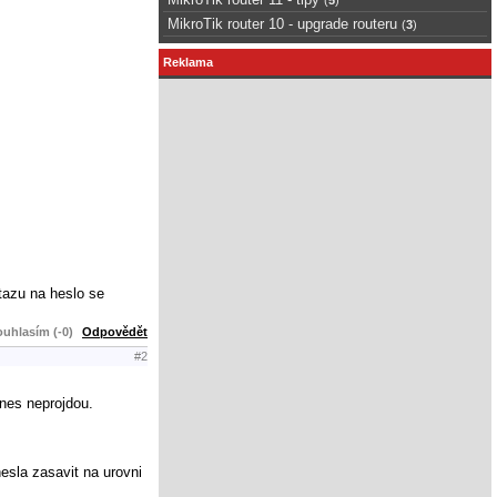
MikroTik router 10 - upgrade routeru
(
3
)
Reklama
otazu na heslo se
uhlasím (-0)
Odpovědět
#2
nes neprojdou.
esla zasavit na urovni