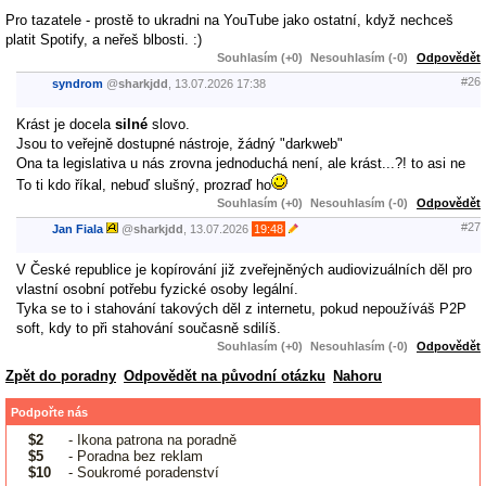
Pro tazatele - prostě to ukradni na YouTube jako ostatní, když nechceš
platit Spotify, a neřeš blbosti. :)
Souhlasím (+0)
Nesouhlasím (-0)
Odpovědět
#26
syndrom
@
sharkjdd
,
13.07.2026
17:38
Krást je docela
silné
slovo.
Jsou to veřejně dostupné nástroje, žádný "darkweb"
Ona ta legislativa u nás zrovna jednoduchá není, ale krást...?! to asi ne
To ti kdo říkal, nebuď slušný, prozraď ho
Souhlasím (+0)
Nesouhlasím (-0)
Odpovědět
#27
Jan Fiala
@
sharkjdd
,
13.07.2026
19:48
V České republice je kopírování již zveřejněných audiovizuálních děl pro
vlastní osobní potřebu fyzické osoby legální.
Tyka se to i stahování takových děl z internetu, pokud nepoužíváš P2P
soft, kdy to při stahování současně sdilíš.
Souhlasím (+0)
Nesouhlasím (-0)
Odpovědět
Zpět do poradny
Odpovědět na původní otázku
Nahoru
Podpořte nás
$2
- Ikona patrona na poradně
$5
- Poradna bez reklam
$10
- Soukromé poradenství