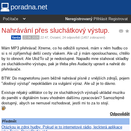
poradna.net
Neregistrovaný
Přihlásit
Registrovat
Nahrávání přes sluchátkový výstup.
Yarda
,
22.06.2026
22:47
,
Ostatní
, 24 odpovědí (1457 zobrazení)
Mám MP3 přehrávač Xtreme, co ho odložili synové, mám v něm hudbu co
si s ní zpříjemňuji delší cesty vlakem. Ale už ji mám oposlouchanou, chtělo
by to obnovit. Ale UložTo už je nedostupné. Napadlo mne stahovat skladby
ze sluchátkového výstupu, pak je třeba přes Audacity upravit a nahrát do
přehrávače.
BTW: Do magnetofonu jsem běžně nahrával písně z vnějších zdrojů, pojem
"
diodový výstup
" nepokládám za vulgární výraz. Ale už je to dávno.
Existuje nějaký udělátor co by ze sluchátkových výstupů ukládal muziku
do paměti v digitálním tvaru vhodném dalšímu zpracování? Samozřejmě
dostupný, abych se nemusel rozhodovat, jestli mi to za to stojí.
Odpovědět
Předmět
Otázkou je zdroj hudby. Pokud je to internetové rádio, leckterá aplikace