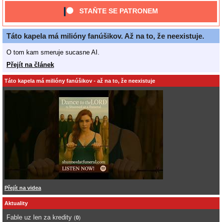
STAŇTE SE PATRONEM
Táto kapela má milióny fanúšikov. Až na to, že neexistuje.
O tom kam smeruje sucasne AI.
Přejít na článek
Táto kapela má milióny fanúšikov - až na to, že neexistuje
Přejít na videa
Aktuality
Fable uz len za kredity
(
0
)