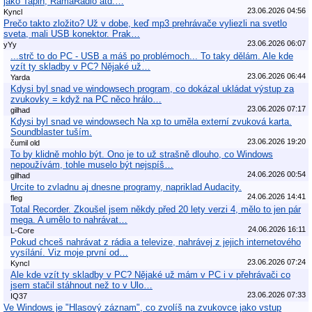
jako Tapin, RamaRadio atd.…
23.06.2026 04:56
Kyncl
Prečo takto zložito? Už v dobe, keď mp3 prehrávače vyliezli na svetlo
sveta, mali USB konektor. Prak…
23.06.2026 06:07
yYy
...strč to do PC - USB a máš po problémoch... To taky dělám. Ale kde
vzít ty skladby v PC? Nějaké už…
23.06.2026 06:44
Yarda
Kdysi byl snad ve windowsech program, co dokázal ukládat výstup za
zvukovky = když na PC něco hrálo…
23.06.2026 07:17
gilhad
Kdysi byl snad ve windowsech Na xp to uměla externí zvuková karta.
Soundblaster tuším.
23.06.2026 19:20
čumil old
To by klidně mohlo být. Ono je to už strašně dlouho, co Windows
nepoužívám, tohle muselo být nejspíš…
24.06.2026 00:54
gilhad
Urcite to zvladnu aj dnesne programy, napriklad Audacity.
24.06.2026 14:41
fleg
Total Recorder. Zkoušel jsem někdy před 20 lety verzi 4, mělo to jen pár
mega. A umělo to nahrávat…
24.06.2026 16:11
L-Core
Pokud chceš nahrávat z rádia a televize, nahrávej z jejich internetového
vysílání. Viz moje první od…
23.06.2026 07:24
Kyncl
Ale kde vzít ty skladby v PC? Nějaké už mám v PC i v přehrávači co
jsem stačil stáhnout než to v Ulo…
23.06.2026 07:33
IQ37
Ve Windows je "Hlasový záznam", co zvolíš na zvukovce jako vstup