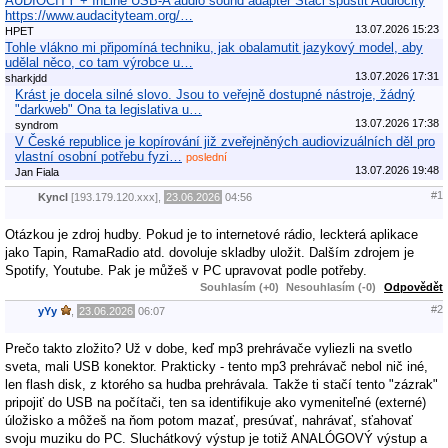
AUDIOCITY + InLine USB-A audio sound adapter Staci spustit Audiocity
https://www.audacityteam.org/…
13.07.2026 15:23
HPET
Tohle vlákno mi připomíná techniku, jak obalamutit jazykový model, aby
udělal něco, co tam výrobce u…
13.07.2026 17:31
sharkjdd
Krást je docela silné slovo. Jsou to veřejně dostupné nástroje, žádný
"darkweb" Ona ta legislativa u…
13.07.2026 17:38
syndrom
V České republice je kopírování již zveřejněných audiovizuálních děl pro
vlastní osobní potřebu fyzi…
poslední
13.07.2026 19:48
Jan Fiala
#1
Kyncl
[193.179.120.xxx],
23.06.2026
04:56
Otázkou je zdroj hudby. Pokud je to internetové rádio, leckterá aplikace
jako Tapin, RamaRadio atd. dovoluje skladby uložit. Dalším zdrojem je
Spotify, Youtube. Pak je můžeš v PC upravovat podle potřeby.
Souhlasím (+0)
Nesouhlasím (-0)
Odpovědět
#2
yYy
,
23.06.2026
06:07
Prečo takto zložito? Už v dobe, keď mp3 prehrávače vyliezli na svetlo
sveta, mali USB konektor. Prakticky - tento mp3 prehrávač nebol nič iné,
len flash disk, z ktorého sa hudba prehrávala. Takže ti stačí tento "zázrak"
pripojiť do USB na počítači, ten sa identifikuje ako vymeniteľné (externé)
úložisko a môžeš na ňom potom mazať, presúvať, nahrávať, sťahovať
svoju muziku do PC. Sluchátkový výstup je totiž ANALÓGOVÝ výstup a