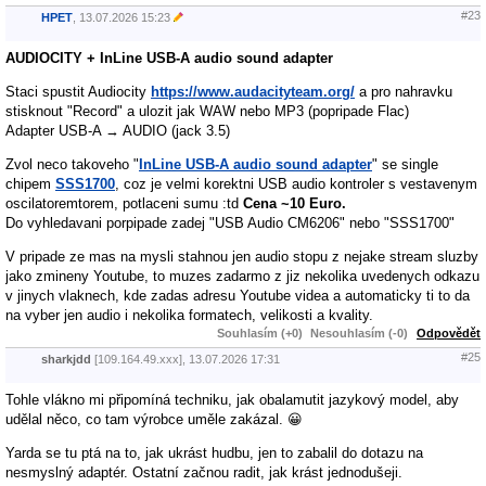
#23
HPET
,
13.07.2026
15:23
AUDIOCITY + InLine USB-A audio sound adapter
Staci spustit Audiocity
https://www.audacityteam.org/
a pro nahravku
stisknout "Record" a ulozit jak WAW nebo MP3 (popripade Flac)
Adapter USB-A → AUDIO (jack 3.5)
Zvol neco takoveho "
InLine USB-A audio sound adapter
" se single
chipem
SSS1700
, coz je velmi korektni USB audio kontroler s vestavenym
oscilatoremtorem, potlaceni sumu :td
Cena ~10 Euro.
Do vyhledavani porpipade zadej "USB Audio CM6206" nebo "SSS1700"
V pripade ze mas na mysli stahnou jen audio stopu z nejake stream sluzby
jako zmineny Youtube, to muzes zadarmo z jiz nekolika uvedenych odkazu
v jinych vlaknech, kde zadas adresu Youtube videa a automaticky ti to da
na vyber jen audio i nekolika formatech, velikosti a kvality.
Souhlasím (+0)
Nesouhlasím (-0)
Odpovědět
#25
sharkjdd
[109.164.49.xxx],
13.07.2026
17:31
Tohle vlákno mi připomíná techniku, jak obalamutit jazykový model, aby
udělal něco, co tam výrobce uměle zakázal. 😀
Yarda se tu ptá na to, jak ukrást hudbu, jen to zabalil do dotazu na
nesmyslný adaptér. Ostatní začnou radit, jak krást jednodušeji.