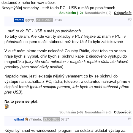
dostaneš z neho len wav súbor.
Nevymýšľaj somariny - strč to do PC - USB a máš po problémoch.
Souhlasím (+2)
Nesouhlasím (-0)
Odpovědět
#3
Yarda
@
yYy
,
23.06.2026
06:44
...strč to do PC - USB a máš po problémoch...
To taky dělám. Ale kde vzít ty skladby v PC? Nějaké už mám v PC i v
přehrávači co jsem stačil stáhnout než to v UložTo bylo zablokované.
V autě mám skoro trvale naladěné Country Rádio, dost toho co se tam
hraje bych si vybral, dřív bych si píchnul kabel z diodového výstupu do
magneťáku (
taky šlo strčit mikrofon z magiče k repráku rádia ale takové
prasárny jsem snad nikdy nedělal
).
Napadlo mne, jestli existuje nějaký vehement co by se píchnul do
výstupu na sluchátka z PC, rádia, televize.. a odtamtud nahrával přímo v
digitální formě (
pokud nenajdu pramen, kde bych to mohl stáhnout přímo
přes USB
).
Na to jsem se ptal.
Souhlasím (+0)
Nesouhlasím (-0)
Odpovědět
#4
gilhad
@
Yarda
,
23.06.2026
07:17
Kdysi byl snad ve windowsech program, co dokázal ukládat výstup za