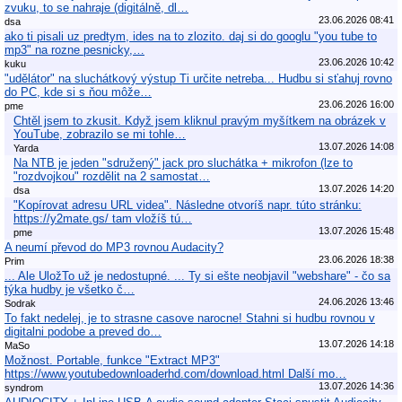
zvuku, to se nahraje (digitálně, dl…
23.06.2026 08:41
dsa
ako ti pisali uz predtym, ides na to zlozito. daj si do googlu "you tube to
mp3" na rozne pesnicky,…
23.06.2026 10:42
kuku
"udělátor" na sluchátkový výstup Ti určite netreba... Hudbu si sťahuj rovno
do PC, kde si s ňou môže…
23.06.2026 16:00
pme
Chtěl jsem to zkusit. Když jsem kliknul pravým myšítkem na obrázek v
YouTube, zobrazilo se mi tohle…
13.07.2026 14:08
Yarda
Na NTB je jeden "sdružený" jack pro sluchátka + mikrofon (lze to
"rozdvojkou" rozdělit na 2 samostat…
13.07.2026 14:20
dsa
"Kopírovat adresu URL videa". Následne otvoríš napr. túto stránku:
https://y2mate.gs/ tam vložíš tú…
13.07.2026 15:48
pme
A neumí převod do MP3 rovnou Audacity?
23.06.2026 18:38
Prim
... Ale UložTo už je nedostupné. ... Ty si ešte neobjavil "webshare" - čo sa
týka hudby je všetko č…
24.06.2026 13:46
Sodrak
To fakt nedelej, je to strasne casove narocne! Stahni si hudbu rovnou v
digitalni podobe a preved do…
13.07.2026 14:18
MaSo
Možnost. Portable, funkce "Extract MP3"
https://www.youtubedownloaderhd.com/download.html Další mo…
13.07.2026 14:36
syndrom