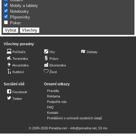
Mobily a tablety
Notebooky
Připomínky
Pokec
Všechny poradny
Počítače
Hry
Debaty
Teraristika
Právo
Akvaristika
Ekonomika
Kutilství
Život
Sociální sítě
Ostatní odkazy
Pravidla
Facebook
Reklama
Twitter
Podpořte nás
FAQ
Kontakt
Prohlášení o ochraně osobních údajů
© 2005-2026 Poradna.net –
info@poradna.net
,
53 ms