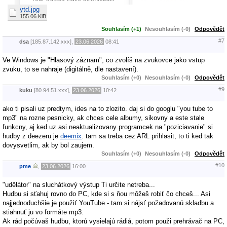
ytd.jpg
155.06 KiB
Souhlasím (+1)
Nesouhlasím (-0)
Odpovědět
#7
dsa
[185.87.142.xxx],
23.06.2026
08:41
Ve Windows je "Hlasový záznam", co zvolíš na zvukovce jako vstup
zvuku, to se nahraje (digitálně, dle nastavení).
Souhlasím (+0)
Nesouhlasím (-0)
Odpovědět
#9
kuku
[80.94.51.xxx],
23.06.2026
10:42
ako ti pisali uz predtym, ides na to zlozito. daj si do googlu "you tube to
mp3" na rozne pesnicky, ak chces cele albumy, sikovny a este stale
funkcny, aj ked uz asi neaktualizovany programcek na "poziciavanie" si
hudby z deezeru je
deemix
. tam sa treba cez ARL prihlasit, to ti ked tak
dovysvetlim, ak by bol zaujem.
Souhlasím (+0)
Nesouhlasím (-0)
Odpovědět
#10
pme
,
23.06.2026
16:00
"udělátor" na sluchátkový výstup Ti určite netreba...
Hudbu si sťahuj rovno do PC, kde si s ňou môžeš robiť čo chceš... Asi
najjednoduchšie je použiť YouTube - tam si nájsť požadovanú skladbu a
stiahnuť ju vo formáte mp3.
Ak rád počúvaš hudbu, ktorú vysielajú rádiá, potom použi prehrávač na PC,