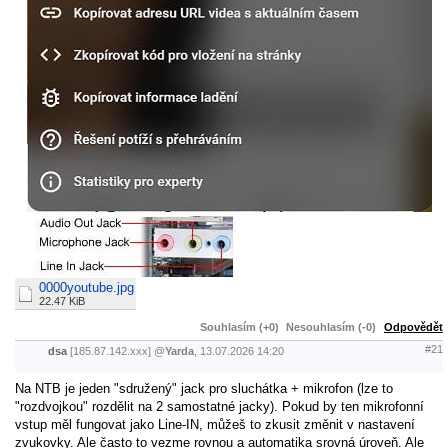
0000youtube.jpg
22.47 KiB
Souhlasím (+0)
Nesouhlasím (-0)
Odpovědět
#21
dsa
[185.87.142.xxx]
@
Yarda
,
13.07.2026
14:20
Na NTB je jeden "sdružený" jack pro sluchátka + mikrofon (lze to
"rozdvojkou" rozdělit na 2 samostatné jacky). Pokud by ten mikrofonní
vstup měl fungovat jako Line-IN, můžeš to zkusit změnit v nastavení
zvukovky. Ale často to vezme rovnou a automatika srovná úroveň. Ale