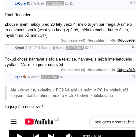
#18
L-Core
@
gilhad
,
24.06.2026
16:11
Total Recorder.
Zkoušel jsem někdy před 20 lety verzi 4, mělo to jen pár mega. A umělo
to nahrávat i zvuk (what you hear) zpětně, mělo to cache, buffer či co,
myslím na půl minuty(?)
Souhlasím (+0)
Nesouhlasím (-0)
Odpovědět
#5
Kyncl
[193.179.120.xxx]
@
Yarda
,
23.06.2026
07:24
Pokud chceš nahrávat z rádia a televize, nahrávej z jejich internetového
vysílání. Viz moje první odpověď.
Souhlasím (+0)
Nesouhlasím (-0)
Odpovědět
#6
IQ37
@
Yarda
,
23.06.2026
07:33
Ale kde vzít ty skladby v PC? Nějaké už mám v PC i v přehrávači
co jsem stačil stáhnout než to v UložTo bylo zablokované.
To jsi ještě neobjevil?