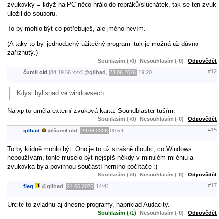
zvukovky = když na PC něco hrálo do repráků/sluchátek, tak se ten zvuk
uložil do souboru.
To by mohlo být co potřebuješ, ale jméno nevím.
(A taky to byl jednoduchý užitečný program, tak je možná už dávno
zaříznutý.)
Souhlasím (+0)
Nesouhlasím (-0)
Odpovědět
#12
čumil old
[84.19.66.xxx]
@
gilhad
,
23.06.2026
19:20
Kdysi byl snad ve windowsech
Na xp to uměla externí zvuková karta. Soundblaster tuším.
Souhlasím (+0)
Nesouhlasím (-0)
Odpovědět
#15
gilhad
@
čumil old
,
24.06.2026
00:54
To by klidně mohlo být. Ono je to už strašně dlouho, co Windows
nepoužívám, tohle muselo být nejspíš někdy v minulém miléniu a
zvukovka byla povinnou součástí herního počítače :)
Souhlasím (+0)
Nesouhlasím (-0)
Odpovědět
#17
fleg
@
gilhad
,
24.06.2026
14:41
Urcite to zvladnu aj dnesne programy, napriklad Audacity.
Souhlasím (+1)
Nesouhlasím (-0)
Odpovědět