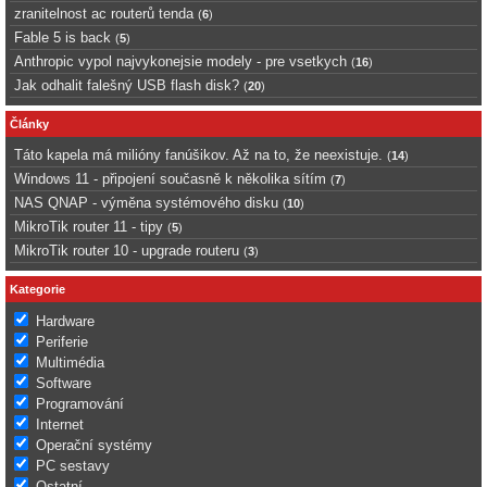
zranitelnost ac routerů tenda
(
6
)
Fable 5 is back
(
5
)
Anthropic vypol najvykonejsie modely - pre vsetkych
(
16
)
Jak odhalit falešný USB flash disk?
(
20
)
Články
Táto kapela má milióny fanúšikov. Až na to, že neexistuje.
(
14
)
Windows 11 - připojení současně k několika sítím
(
7
)
NAS QNAP - výměna systémového disku
(
10
)
MikroTik router 11 - tipy
(
5
)
MikroTik router 10 - upgrade routeru
(
3
)
Kategorie
Hardware
Periferie
Multimédia
Software
Programování
Internet
Operační systémy
PC sestavy
Ostatní