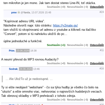
ten mikrofon je jen mono. Jak tam dostat stereo Line-IN, toť otázka.
Souhlasím (+0)
Nesouhlasím (-0)
Odpovědět
#24
pme
@
Yarda
,
13.07.2026
15:48
"Kopírovat adresu URL videa".
Následne otvoríš napr. túto stránku:
https://y2mate.gs/
tam vložíš tú skopírovanú url adresu z youtube a klikneš na tlačítko
"Convert", potom si tú nahrávku uložíš do pc...
úplne jednoduché a funkčné.
Souhlasím (+1)
Nesouhlasím (-0)
Odpovědět
#11
Prim
,
23.06.2026
18:38
A neumí převod do MP3 rovnou Audacity?
Souhlasím (+0)
Nesouhlasím (-0)
Odpovědět
#16
Sodrak
,
24.06.2026
13:46
... Ale UložTo už je nedostupné. ...
Ty si ešte neobjavil "webshare" - čo sa týka hudby je všetko čo bolo na
"ulozto" a ešte omnoho viac, nehovoriac o najnovších hudobných veciach.
Tak obnovuj skladby v MP3 prehrávači z tohoto zdroja.
Souhlasím (+0)
Nesouhlasím (-0)
Odpovědět
#20