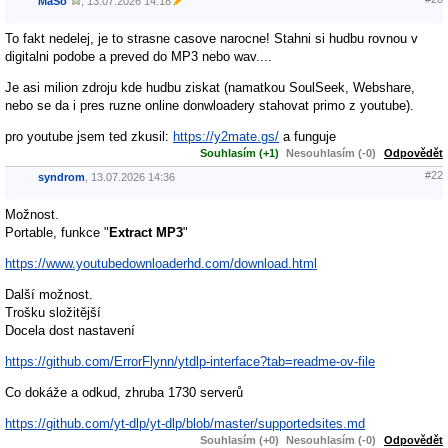
MaSo
,
13.07.2026
14:18
To fakt nedelej, je to strasne casove narocne! Stahni si hudbu rovnou v
digitalni podobe a preved do MP3 nebo wav....
Je asi milion zdroju kde hudbu ziskat (namatkou SoulSeek, Webshare,
nebo se da i pres ruzne online donwloadery stahovat primo z youtube).
pro youtube jsem ted zkusil:
https://y2mate.gs/
a funguje
Souhlasím (+1)
Nesouhlasím (-0)
Odpovědět
#22
syndrom
,
13.07.2026
14:36
Možnost.
Portable, funkce "
Extract MP3
"
https://www.youtubedownloaderhd.com/download.html
Další možnost.
Trošku složitější
Docela dost nastavení
https://github.com/ErrorFlynn/ytdlp-interface?tab=readme-ov-file
Co dokáže a odkud, zhruba 1730 serverů
https://github.com/yt-dlp/yt-dlp/blob/master/supportedsites.md
Souhlasím (+0)
Nesouhlasím (-0)
Odpovědět