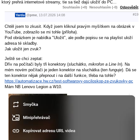
ktorý prehrá internetové streamy, tie sa tiež dajú uložiť do PC...
Souhlasím (+0)
Nesouhlasím (-0)
Odpovědět
#19
Yarda
@
pme
,
13.07.2026
14:08
Chtěl jsem to zkusit. Když jsem kliknul pravým myšítkem na obrázek v
YouTube, zobrazilo se mi tohle (
příloha
).
Pod obrázkem je nabídka "Uložit", ale podle popisu se na playlist uloží
adresa té skladby.
Jak uložit jen zvuk?
Ještě se chci zeptat:
Dřív na počítači byly tři konektory (
sluchátko, mikrofon a Line In
). Na
mém novém počítači je jeden konektor na sluchátka (
ten funguje
). Dá se
ten konektor nějak přepnout i na další funkce, třeba na tohle?
https://automatizace.hw.cz/test-softwarovy-osciloskop-ze-zvukovky-pc
Mám NB Lenovo Legion a W10.