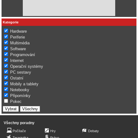
Kategorie
Hardware
Periferie
Multimédia
Software
Programování
Internet
Operační systémy
PC sestavy
Ostatní
Mobily a tablety
Notebooky
Připomínky
Pokec
Všechny poradny
Počítače
Hry
Debaty
Teraristika
Právo