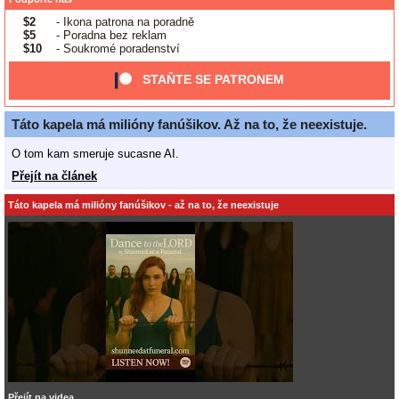
$2
- Ikona patrona na poradně
$5
- Poradna bez reklam
$10
- Soukromé poradenství
STAŇTE SE PATRONEM
Táto kapela má milióny fanúšikov. Až na to, že neexistuje.
O tom kam smeruje sucasne AI.
Přejít na článek
Táto kapela má milióny fanúšikov - až na to, že neexistuje
Přejít na videa