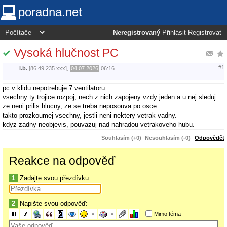
poradna.net
Neregistrovaný
Přihlásit
Registrovat
Vysoká hlučnost PC
#1
l.b.
[86.49.235.xxx],
04.07.2026
06:16
pc v klidu nepotrebuje 7 ventilatoru:
vsechny ty trojice rozpoj, nech z nich zapojeny vzdy jeden a u nej sleduj
ze neni prilis hlucny, ze se treba neposouva po osce.
takto prozkoumej vsechny, jestli neni nektery vetrak vadny.
kdyz zadny neobjevis, pouvazuj nad nahradou vetrakoveho hubu.
Souhlasím (+0)
Nesouhlasím (-0)
Odpovědět
Reakce na odpověď
1
Zadajte svou přezdívku:
2
Napište svou odpověď:
Mimo téma