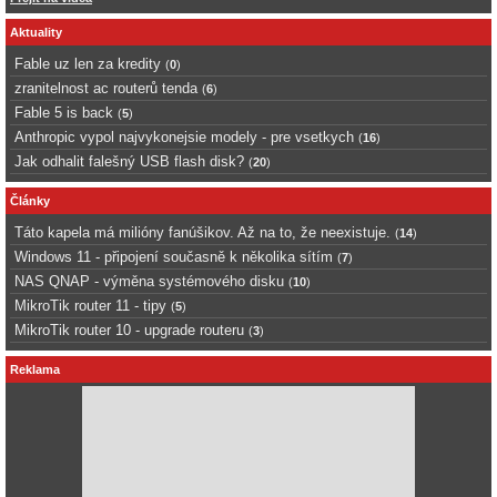
Aktuality
Fable uz len za kredity
(
0
)
zranitelnost ac routerů tenda
(
6
)
Fable 5 is back
(
5
)
Anthropic vypol najvykonejsie modely - pre vsetkych
(
16
)
Jak odhalit falešný USB flash disk?
(
20
)
Články
Táto kapela má milióny fanúšikov. Až na to, že neexistuje.
(
14
)
Windows 11 - připojení současně k několika sítím
(
7
)
NAS QNAP - výměna systémového disku
(
10
)
MikroTik router 11 - tipy
(
5
)
MikroTik router 10 - upgrade routeru
(
3
)
Reklama