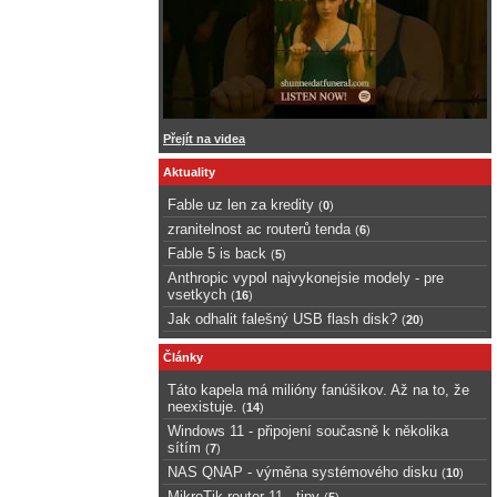
Přejít na videa
Aktuality
Fable uz len za kredity
(
0
)
zranitelnost ac routerů tenda
(
6
)
Fable 5 is back
(
5
)
Anthropic vypol najvykonejsie modely - pre
vsetkych
(
16
)
Jak odhalit falešný USB flash disk?
(
20
)
Články
Táto kapela má milióny fanúšikov. Až na to, že
neexistuje.
(
14
)
Windows 11 - připojení současně k několika
sítím
(
7
)
NAS QNAP - výměna systémového disku
(
10
)
MikroTik router 11 - tipy
(
5
)