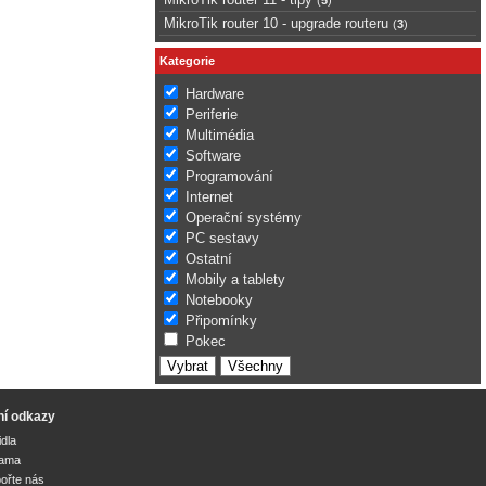
MikroTik router 10 - upgrade routeru
(
3
)
Kategorie
Hardware
Periferie
Multimédia
Software
Programování
Internet
Operační systémy
PC sestavy
Ostatní
Mobily a tablety
Notebooky
Připomínky
Pokec
ní odkazy
idla
lama
ořte nás