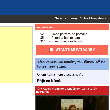
Neregistrovaný
Přihlásit
Registrovat
Podpořte nás
$2
- Ikona patrona na poradně
$5
- Poradna bez reklam
$10
- Soukromé poradenství
STAŇTE SE PATRONEM
Táto kapela má milióny fanúšikov. Až na
to, že neexistuje.
O tom kam smeruje sucasne AI.
Přejít na článek
Táto kapela má milióny fanúšikov - až na to, že
neexistuje