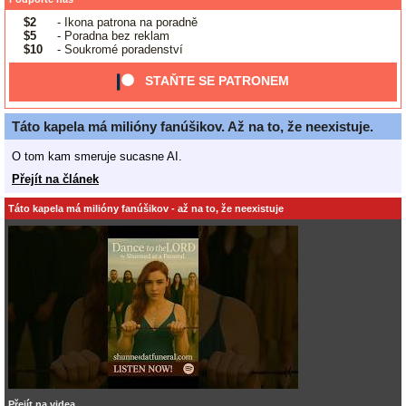
$2
- Ikona patrona na poradně
$5
- Poradna bez reklam
$10
- Soukromé poradenství
STAŇTE SE PATRONEM
Táto kapela má milióny fanúšikov. Až na to, že neexistuje.
O tom kam smeruje sucasne AI.
Přejít na článek
Táto kapela má milióny fanúšikov - až na to, že neexistuje
Přejít na videa