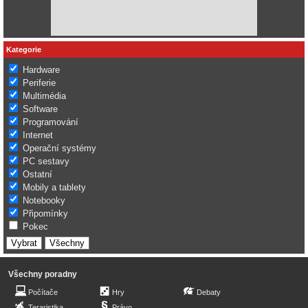
Kategorie
Hardware
Periferie
Multimédia
Software
Programování
Internet
Operační systémy
PC sestavy
Ostatní
Mobily a tablety
Notebooky
Připomínky
Pokec
Všechny poradny
Počítače
Hry
Debaty
Teraristika
Právo