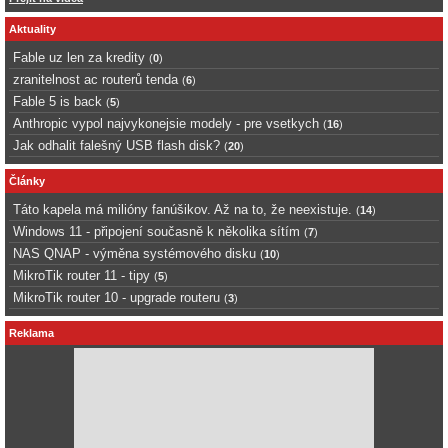
Aktuality
Fable uz len za kredity
(
0
)
zranitelnost ac routerů tenda
(
6
)
Fable 5 is back
(
5
)
Anthropic vypol najvykonejsie modely - pre vsetkych
(
16
)
Jak odhalit falešný USB flash disk?
(
20
)
Články
Táto kapela má milióny fanúšikov. Až na to, že neexistuje.
(
14
)
Windows 11 - připojení současně k několika sítím
(
7
)
NAS QNAP - výměna systémového disku
(
10
)
MikroTik router 11 - tipy
(
5
)
MikroTik router 10 - upgrade routeru
(
3
)
Reklama