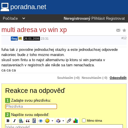
poradna.net
Neregistrovaný
Přihlásit
Registrovat
multi adresa vo win xp
#12
fleg
,
26.01.2006
23:31
fuha tak z povodne jednoduchej otazky a este jednoduchsej odpovede
nakoniec bude z toho mozno maraton.
skusil som fintu a to najst alternativnu ip ktoru si win pamata v
nastaveniach v registroch ale nikde sa tam nenachadza.
ca ca ca
Souhlasím (+0)
Nesouhlasím (-0)
Odpovědět
Reakce na odpověď
1
Zadajte svou přezdívku:
2
Napište svou odpověď:
Mimo téma