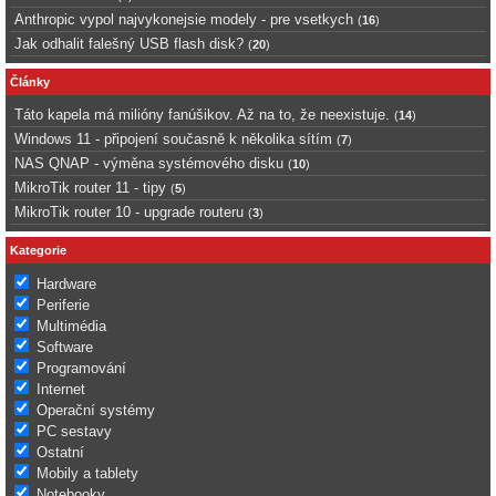
Anthropic vypol najvykonejsie modely - pre vsetkych
(
16
)
Jak odhalit falešný USB flash disk?
(
20
)
Články
Táto kapela má milióny fanúšikov. Až na to, že neexistuje.
(
14
)
Windows 11 - připojení současně k několika sítím
(
7
)
NAS QNAP - výměna systémového disku
(
10
)
MikroTik router 11 - tipy
(
5
)
MikroTik router 10 - upgrade routeru
(
3
)
Kategorie
Hardware
Periferie
Multimédia
Software
Programování
Internet
Operační systémy
PC sestavy
Ostatní
Mobily a tablety
Notebooky