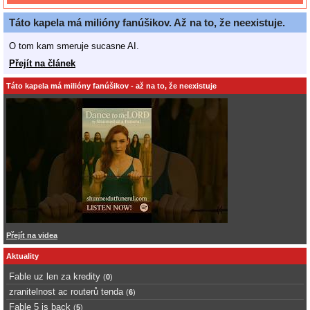
Táto kapela má milióny fanúšikov. Až na to, že neexistuje.
O tom kam smeruje sucasne AI.
Přejít na článek
Táto kapela má milióny fanúšikov - až na to, že neexistuje
Přejít na videa
Aktuality
Fable uz len za kredity
(
0
)
zranitelnost ac routerů tenda
(
6
)
Fable 5 is back
(
5
)