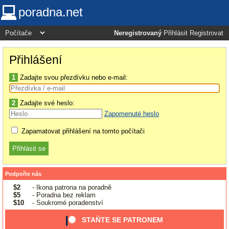
poradna.net
Neregistrovaný
Přihlásit
Registrovat
Přihlášení
1
Zadajte svou přezdívku nebo e-mail:
2
Zadajte své heslo:
Zapomenuté heslo
Zapamatovat přihlášení na tomto počítači
Podpořte nás
$2
- Ikona patrona na poradně
$5
- Poradna bez reklam
$10
- Soukromé poradenství
STAŇTE SE PATRONEM