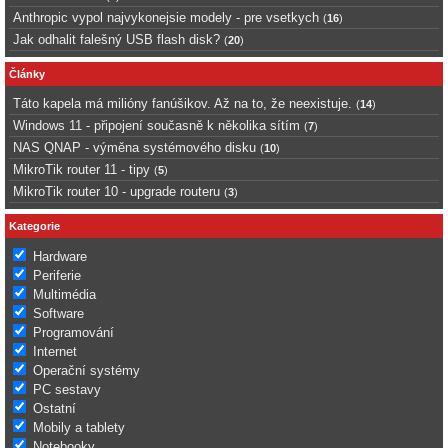
Anthropic vypol najvykonejsie modely - pre vsetkych
(
16
)
Jak odhalit falešný USB flash disk?
(
20
)
Články
Táto kapela má milióny fanúšikov. Až na to, že neexistuje.
(
14
)
Windows 11 - připojení současně k několika sítím
(
7
)
NAS QNAP - výměna systémového disku
(
10
)
MikroTik router 11 - tipy
(
5
)
MikroTik router 10 - upgrade routeru
(
3
)
Kategorie
Hardware
Periferie
Multimédia
Software
Programování
Internet
Operační systémy
PC sestavy
Ostatní
Mobily a tablety
Notebooky