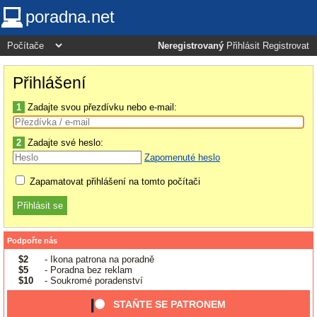
poradna.net
Neregistrovaný
Přihlásit
Registrovat
Přihlášení
1
Zadajte svou přezdívku nebo e-mail:
2
Zadajte své heslo:
Zapomenuté heslo
Zapamatovat přihlášení na tomto počítači
Podpořte nás
$2
- Ikona patrona na poradně
$5
- Poradna bez reklam
$10
- Soukromé poradenství
STAŇTE SE PATRONEM