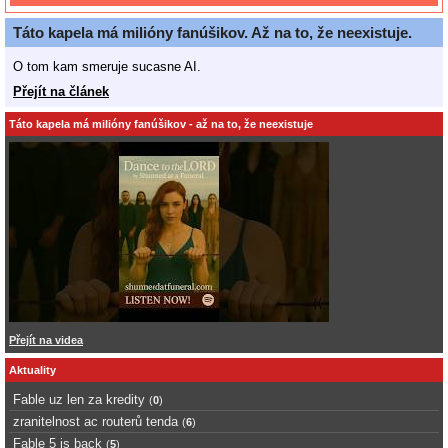
Táto kapela má milióny fanúšikov. Až na to, že neexistuje.
O tom kam smeruje sucasne AI.
Přejít na článek
Táto kapela má milióny fanúšikov - až na to, že neexistuje
Přejít na videa
Aktuality
Fable uz len za kredity
(
0
)
zranitelnost ac routerů tenda
(
6
)
Fable 5 is back
(
5
)