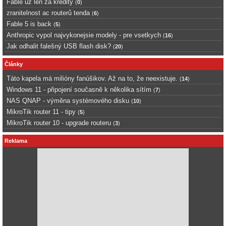
Fable uz len za kredity
(
0
)
zranitelnost ac routerů tenda
(
6
)
Fable 5 is back
(
5
)
Anthropic vypol najvykonejsie modely - pre vsetkych
(
16
)
Jak odhalit falešný USB flash disk?
(
20
)
Články
Táto kapela má milióny fanúšikov. Až na to, že neexistuje.
(
14
)
Windows 11 - připojení současně k několika sítím
(
7
)
NAS QNAP - výměna systémového disku
(
10
)
MikroTik router 11 - tipy
(
5
)
MikroTik router 10 - upgrade routeru
(
3
)
Reklama