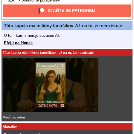
$10
- Soukromé poradenství
STAŇTE SE PATRONEM
Táto kapela má milióny fanúšikov. Až na to, že neexistuje.
O tom kam smeruje sucasne AI.
Přejít na článek
Táto kapela má milióny fanúšikov - až na to, že neexistuje
Přejít na videa
Aktuality