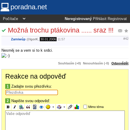
poradna.net
Neregistrovaný
Přihlásit
Registrovat
Možná trochu ptákovina ...... sraz !!!
#42
Zarniwúp
@
IgorK
,
30.01.2006
11:57
Nesměj se a vem si to k srdci.
Souhlasím (+0)
Nesouhlasím (-0)
Odpovědět
Reakce na odpověď
1
Zadajte svou přezdívku:
2
Napište svou odpověď:
Mimo téma