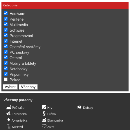
Kategorie
Hardware
Periferie
Multimédia
Software
Programování
Internet
Operační systémy
PC sestavy
Ostatní
Mobily a tablety
Notebooky
Připomínky
Pokec
Všechny poradny
Počítače
Hry
Debaty
Teraristika
Právo
Akvaristika
Ekonomika
Kutilství
Život