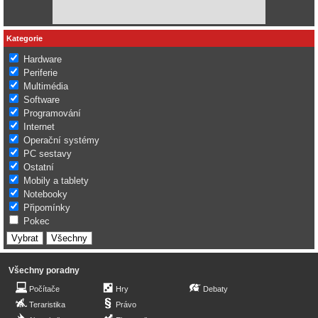
Kategorie
Hardware
Periferie
Multimédia
Software
Programování
Internet
Operační systémy
PC sestavy
Ostatní
Mobily a tablety
Notebooky
Připomínky
Pokec
Všechny poradny
Počítače
Hry
Debaty
Teraristika
Právo