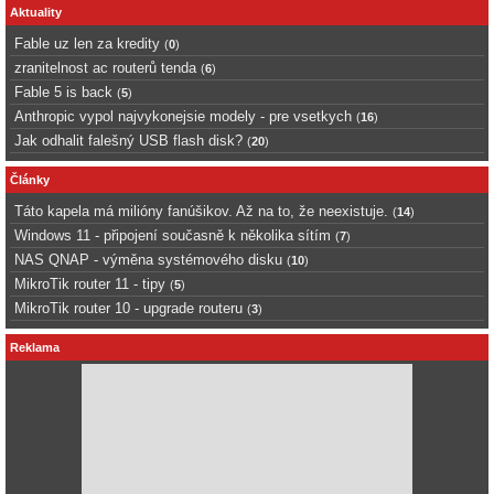
Aktuality
Fable uz len za kredity
(
0
)
zranitelnost ac routerů tenda
(
6
)
Fable 5 is back
(
5
)
Anthropic vypol najvykonejsie modely - pre vsetkych
(
16
)
Jak odhalit falešný USB flash disk?
(
20
)
Články
Táto kapela má milióny fanúšikov. Až na to, že neexistuje.
(
14
)
Windows 11 - připojení současně k několika sítím
(
7
)
NAS QNAP - výměna systémového disku
(
10
)
MikroTik router 11 - tipy
(
5
)
MikroTik router 10 - upgrade routeru
(
3
)
Reklama