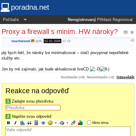
poradna.net
Neregistrovaný
Přihlásit
Registrovat
Proxy a firewall s minim. HW nároky?
#3
touchwood
@
rh
,
02.02.2006
07:18
jáý bych řekl, že nároky lze minimalizovat -- stačí povypínat nepotřebné
služby etc.
Jen by mě zajímalo, jak bude aktualizovat liveCD
Souhlasím (+0)
Nesouhlasím (-0)
Odpovědět
Reakce na odpověď
1
Zadajte svou přezdívku:
2
Napište svou odpověď:
Mimo téma