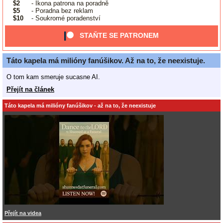
$2
- Ikona patrona na poradně
$5
- Poradna bez reklam
$10
- Soukromé poradenství
STAŇTE SE PATRONEM
Táto kapela má milióny fanúšikov. Až na to, že neexistuje.
O tom kam smeruje sucasne AI.
Přejít na článek
Táto kapela má milióny fanúšikov - až na to, že neexistuje
Přejít na videa